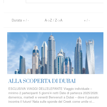
Durata
+
/
-
A->Z
/
Z->A
+
/
-
ALLA SCOPERTA DI DUBAI
ESCLUSIVA VIAGGI DELL’ELEFANTE Viaggio individuale –
minimo 2 partecipanti 5 giorni/4 notti Date di partenza 2025/2026:
domenica, martedì e venerdi Benvenuti a Dubai – dove il passato
incontra il futuro! Nata sulle sponde del Creek come umile vi...