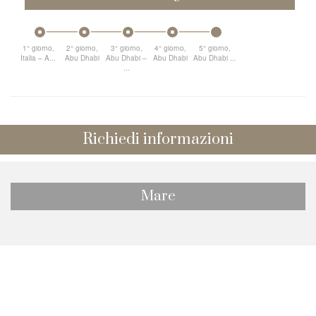
1° giorno,
2° giorno,
3° giorno,
4° giorno,
5° giorno,
Italia – A...
Abu Dhabi
Abu Dhabi –
Abu Dhabi
Abu Dhabi ...
...
Richiedi informazioni
Mare