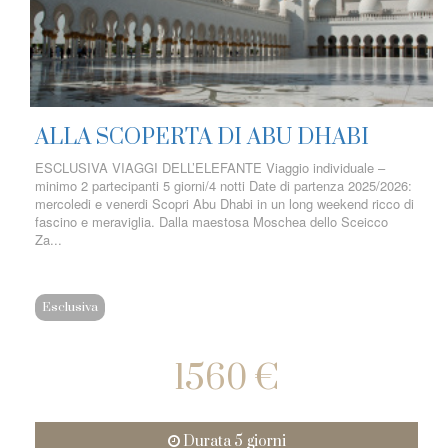
ALLA SCOPERTA DI ABU DHABI
ESCLUSIVA VIAGGI DELL’ELEFANTE Viaggio individuale –
minimo 2 partecipanti 5 giorni/4 notti Date di partenza 2025/2026:
mercoledi e venerdi Scopri Abu Dhabi in un long weekend ricco di
fascino e meraviglia. Dalla maestosa Moschea dello Sceicco
Za...
Esclusiva
1560 €
Durata 5 giorni