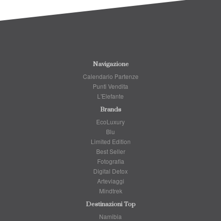
Navigazione
Calendario Partenze
Punti Vendita
L'Elefante
Brands
EcoLuxury
Blu
Limited Edition
Best Seller
Fotografia
Digital Detox
Arteviaggi
Mindtrek
Destinazioni Top
Namibia