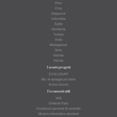
Perù
Cina
Giappone
Indonesia
Egitto
Giordania
Turkiye
India
Madagascar
Italia
Islanda
Irlanda
I nostri progetti
ECOLUXURY
Blu: le spiagge più belle
Enrico Ducrot
Documenti utili
Visti
Elefante Pass
Condizioni generali di contratto
Modulo informativo standard