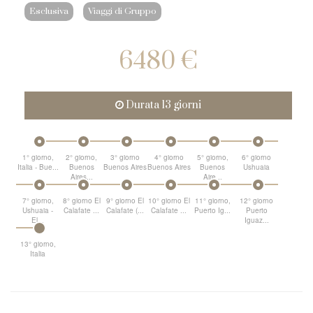
Esclusiva
Viaggi di Gruppo
6480 €
Durata 13 giorni
1° giorno,
2° giorno,
3° giorno
4° giorno
5° giorno,
6° giorno
Italia - Bue...
Buenos
Buenos Aires
Buenos Aires
Buenos
Ushuaia
Aires...
Aire...
7° giorno,
8° giorno El
9° giorno El
10° giorno El
11° giorno,
12° giorno
Ushuaia -
Calafate ...
Calafate (...
Calafate ...
Puerto Ig...
Puerto
El...
Iguaz...
13° giorno,
Italia