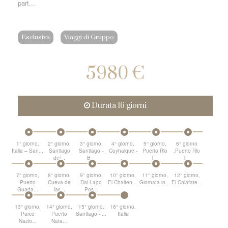
part...
Esclusiva
Viaggi di Gruppo
5980 €
Durata 16 giorni
1° giorno,
2° giorno,
3° giorno,
4° giorno,
5° giorno,
6° giorno
Italia – San...
Santiago
Santiago -
Coyhaique -
Puerto Rio
,Puerto Rio
del...
B...
...
T...
T...
7° giorno,
8° giorno,
9° giorno,
10° giorno,
11° giorno,
12° giorno,
Puerto
Cueva de
Dal Lago
El Chalten ...
Giornata in...
El Calafate...
Guada...
las...
Pos...
13° giorno,
14° giorno,
15° giorno,
16° giorno,
Parco
Puerto
Santiago - ...
Italia
Nazio...
Nata...