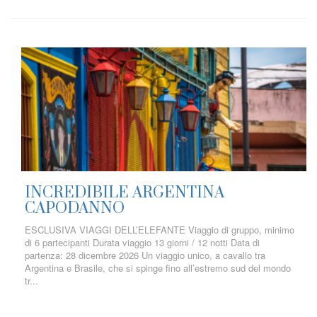
INCREDIBILE ARGENTINA
CAPODANNO
ESCLUSIVA VIAGGI DELL’ELEFANTE Viaggio di gruppo, minimo
di 6 partecipanti Durata viaggio 13 giorni / 12 notti Data di
partenza: 28 dicembre 2026 Un viaggio unico, a cavallo tra
Argentina e Brasile, che si spinge fino all’estremo sud del mondo
tr...