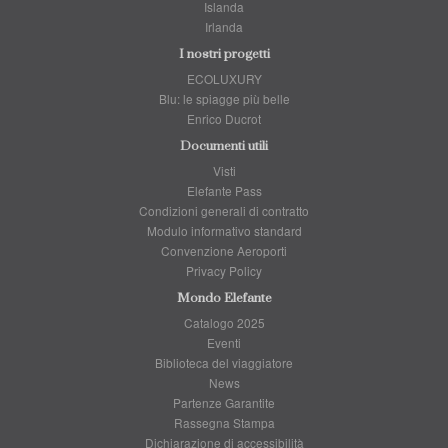
Islanda
Irlanda
I nostri progetti
ECOLUXURY
Blu: le spiagge più belle
Enrico Ducrot
Documenti utili
Visti
Elefante Pass
Condizioni generali di contratto
Modulo informativo standard
Convenzione Aeroporti
Privacy Policy
Mondo Elefante
Catalogo 2025
Eventi
Biblioteca del viaggiatore
News
Partenze Garantite
Rassegna Stampa
Dichiarazione di accessibilità