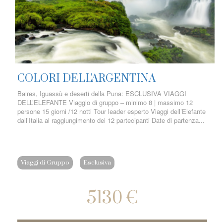
COLORI DELL'ARGENTINA
Baires, Iguassù e deserti della Puna: ESCLUSIVA VIAGGI
DELL’ELEFANTE Viaggio di gruppo – minimo 8 | massimo 12
persone 15 giorni /12 notti Tour leader esperto Viaggi dell’Elefante
dall’Italia al raggiungimento dei 12 partecipanti Date di partenza...
Viaggi di Gruppo
Esclusiva
5130 €