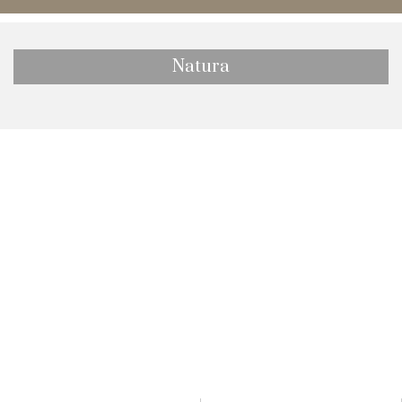
Natura