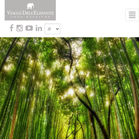
To
Nav