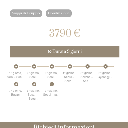
Viaggi di Gruppo
Condivisione
3790 €
Durata 9 giorni
1° giorno,
2° giorno,
3° giorno,
4° giorno,
5° giorno,
6° giorno,
Italia – Seo...
Seoul
Seoul
Seoul –
Sokcho –
Gyeongju -
Sokc...
And...
...
7° giorno,
8° giorno,
9° giorno,
Busan
Busan –
Seoul - Ita...
Seou...
Richiedi informazioni