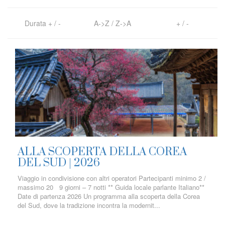
Durata
+
/
-
A->Z
/
Z->A
+
/
-
ALLA SCOPERTA DELLA COREA
DEL SUD | 2026
Viaggio in condivisione con altri operatori Partecipanti minimo 2 /
massimo 20 9 giorni – 7 notti ** Guida locale parlante Italiano**
Date di partenza 2026 Un programma alla scoperta della Corea
del Sud, dove la tradizione incontra la modernit...