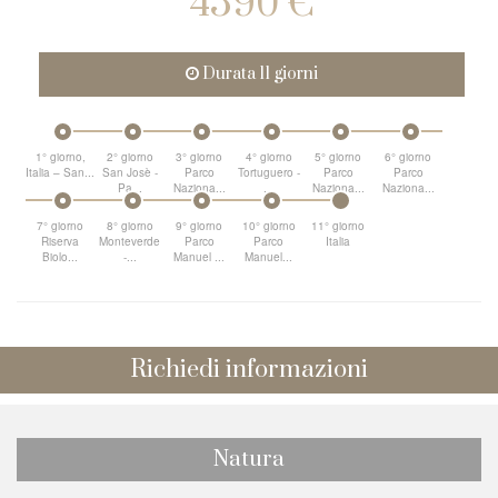
4590 €
Durata 11 giorni
1° giorno,
2° giorno
3° giorno
4° giorno
5° giorno
6° giorno
Italia – San...
San Josè -
Parco
Tortuguero -
Parco
Parco
Pa...
Naziona...
...
Naziona...
Naziona...
7° giorno
8° giorno
9° giorno
10° giorno
11° giorno
Riserva
Monteverde
Parco
Parco
Italia
Biolo...
-...
Manuel ...
Manuel...
Richiedi informazioni
Natura