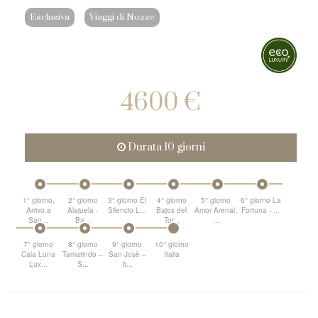
Esclusiva
Viaggi di Nozze
4600 €
Durata 10 giorni
1° giorno,
2° giorno
3° giorno El
4° giorno
5° giorno
6° giorno La
Arrivo a
Alajuela -
Silencio L...
Bajos del
Amor Arenal,
Fortuna - ...
San...
Ba...
Tor...
...
7° giorno
8° giorno
9° giorno
10° giorno
Cala Luna
Tamarindo –
San Josè –
Italia
Lux...
S...
It...