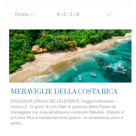
Durata
+
/
-
A->Z
/
Z->A
+
/
-
MERAVIGLIE DELLA COSTA RICA
ESCLUSIVA VIAGGI DELL’ELEFANTE Viaggio individuale –
minimo 2 10 giorni /9 notti Date di partenza libere Paese da
maneggiare con cura ad altissimo contenuto Naturale. Ebbene si
la Costa Rica è sostanzialmente questo, un ecosistema unico e
protet...