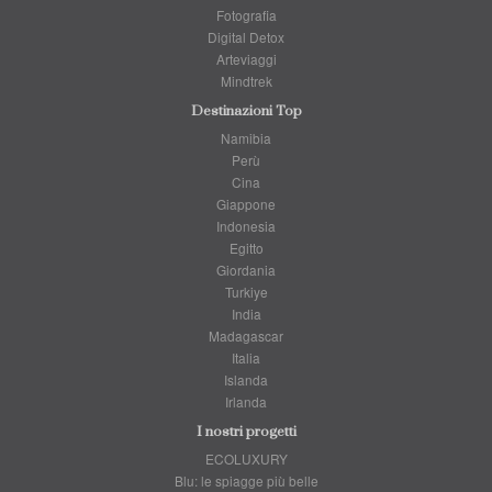
Fotografia
Digital Detox
Arteviaggi
Mindtrek
Destinazioni Top
Namibia
Perù
Cina
Giappone
Indonesia
Egitto
Giordania
Turkiye
India
Madagascar
Italia
Islanda
Irlanda
I nostri progetti
ECOLUXURY
Blu: le spiagge più belle