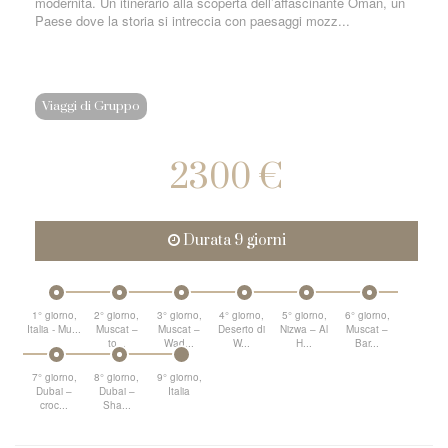
modernità. Un itinerario alla scoperta dell’affascinante Oman, un
Paese dove la storia si intreccia con paesaggi mozz...
Viaggi di Gruppo
2300 €
Durata 9 giorni
1° giorno,
2° giorno,
3° giorno,
4° giorno,
5° giorno,
6° giorno,
Italia - Mu...
Muscat –
Muscat –
Deserto di
Nizwa – Al
Muscat –
to...
Wad...
W...
H...
Bar...
7° giorno,
8° giorno,
9° giorno,
Dubai –
Dubai –
Italia
croc...
Sha...