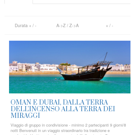
Durata
+
/
-
A->Z
/
Z->A
+
/
-
OMAN E DUBAI, DALLA TERRA
DELL'INCENSO ALLA TERRA DEI
MIRAGGI
Viaggio di gruppo in condivisione - minimo 2 partecipanti 9 giorni/8
notti Benvenuti in un viaggio straordinario tra tradizione e