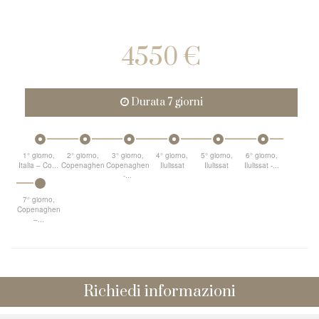
4550 €
Durata 7 giorni
1° giorno,
2° giorno,
3° giorno,
4° giorno,
5° giorno,
6° giorno,
Italia – Co...
Copenaghen
Copenaghen
Ilulissat
Ilulissat
Ilulissat -...
-...
7° giorno,
Copenaghen
–...
Richiedi informazioni