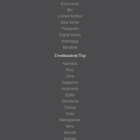
EcoLuxury
Blu
Limited Edition
Best Seller
Fotografia
Digital Detox
Arteviaggi
Mindtrek
Destinazioni Top
Namibia
Perù
Cina
Giappone
Indonesia
Egitto
Giordania
Turkiye
India
Madagascar
Italia
Islanda
Irlanda