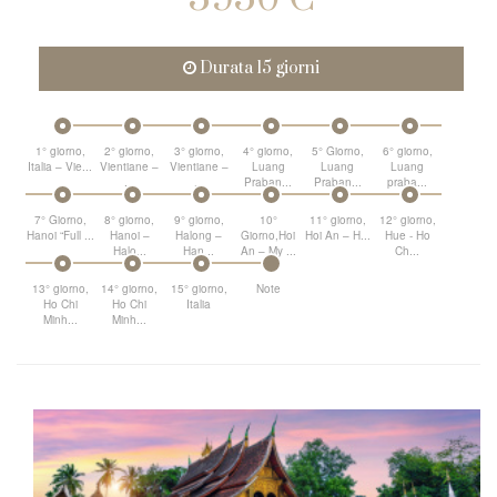
Durata 15 giorni
1° giorno,
2° giorno,
3° giorno,
4° giorno,
5° Giorno,
6° giorno,
Italia – Vie...
Vientiane –
Vientiane –
Luang
Luang
Luang
...
...
Praban...
Praban...
praba...
7° Giorno,
8° giorno,
9° giorno,
10°
11° giorno,
12° giorno,
Hanoi “Full ...
Hanoi –
Halong –
Giorno,Hoi
Hoi An – H...
Hue - Ho
Halo...
Han...
An – My ...
Ch...
13° giorno,
14° giorno,
15° giorno,
Note
Ho Chi
Ho Chi
Italia
Minh...
Minh...