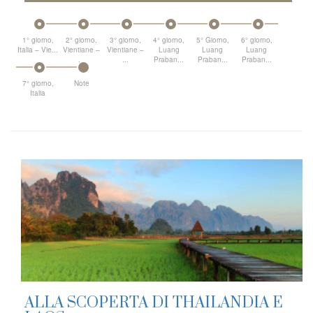
1° giorno,
2° giorno,
3° giorno,
4° giorno,
5° Giorno,
6° giorno,
Italia – Vie...
Vientiane –
Vientiane –
Luang
Luang
Luang
...
...
Praban...
Praban...
Praban...
7° giorno,
Note
Italia
ALLA SCOPERTA DI THAILANDIA E