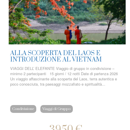
ALLA SCOPERTA DEL LAOS E
INTRODUZIONE AL VIETNAM
VIAGGI DELL’ ELEFANTE Viaggio di gruppo in condivisione –
minimo 2 partecipanti 15 giorni / 12 notti Date di partenza 2026
Un viaggio affascinante alla scoperta del Laos, terra autentica e
poco conosciuta, tra paesaggi mozzafiato e spiritualità...
Condivisione
Viaggi di Gruppo
3950 €