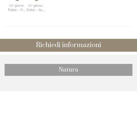
13° giorno:
14° giorno:
Pakse – H...
Dubai – Ita...
Richiedi informazioni
Natura