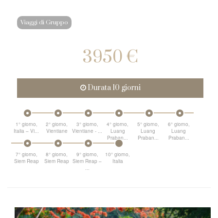
Viaggi di Gruppo
3950 €
Durata 10 giorni
1° giorno,
2° giorno,
3° giorno,
4° giorno,
5° giorno,
6° giorno,
Italia – Vi...
Vientiane
Vientiane - ...
Luang
Luang
Luang
Praban...
Praban...
Praban...
7° giorno,
8° giorno,
9° giorno,
10° giorno,
Siem Reap
Siem Reap
Siem Reap –
Italia
...