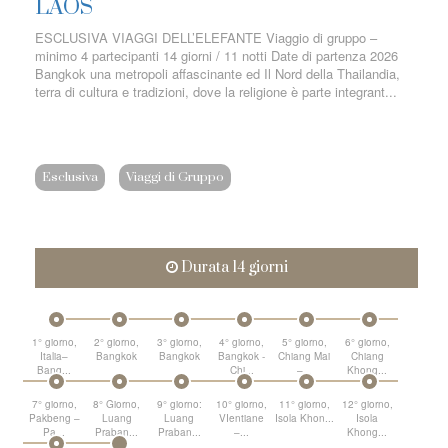
LAOS
ESCLUSIVA VIAGGI DELL’ELEFANTE Viaggio di gruppo –
minimo 4 partecipanti 14 giorni / 11 notti Date di partenza 2026
Bangkok una metropoli affascinante ed Il Nord della Thailandia,
terra di cultura e tradizioni, dove la religione è parte integrant...
Esclusiva
Viaggi di Gruppo
Durata 14 giorni
1° giorno,
2° giorno,
3° giorno,
4° giorno,
5° giorno,
6° giorno,
Italia–
Bangkok
Bangkok
Bangkok -
Chiang Mai
Chiang
Bang...
Chi...
–...
Khong...
7° giorno,
8° Giorno,
9° giorno:
10° giorno,
11° giorno,
12° giorno,
Pakbeng –
Luang
Luang
VIentiane
Isola Khon...
Isola
Pa...
Praban...
Praban...
–...
Khong...