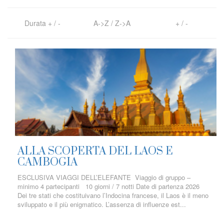
Durata
+
/
-
A->Z
/
Z->A
+
/
-
ALLA SCOPERTA DEL LAOS E
CAMBOGIA
ESCLUSIVA VIAGGI DELL’ELEFANTE Viaggio di gruppo –
minimo 4 partecipanti 10 giorni / 7 notti Date di partenza 2026
Dei tre stati che costituivano l’Indocina francese, il Laos è il meno
sviluppato e il più enigmatico. L’assenza di influenze est...