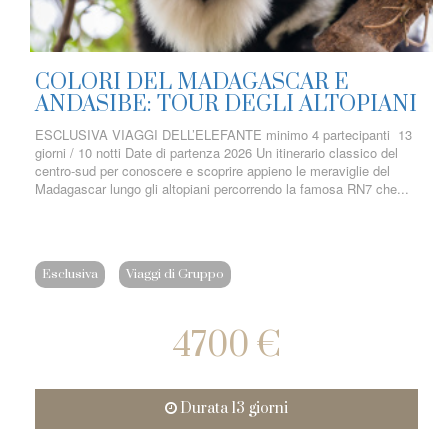
COLORI DEL MADAGASCAR E
ANDASIBE: TOUR DEGLI ALTOPIANI
ESCLUSIVA VIAGGI DELL’ELEFANTE minimo 4 partecipanti 13
giorni / 10 notti Date di partenza 2026 Un itinerario classico del
centro-sud per conoscere e scoprire appieno le meraviglie del
Madagascar lungo gli altopiani percorrendo la famosa RN7 che...
Esclusiva
Viaggi di Gruppo
4700 €
Durata 13 giorni