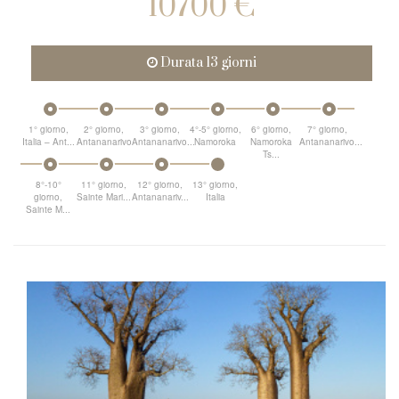
10700 €
Durata 13 giorni
1° giorno,
2° giorno,
3° giorno,
4°-5° giorno,
6° giorno,
7° giorno,
Italia – Ant...
Antananarivo
Antananarivo...
Namoroka
Namoroka
Antananarivo...
Ts...
8°-10°
11° giorno,
12° giorno,
13° giorno,
giorno,
Sainte Mari...
Antananariv...
Italia
Sainte M...