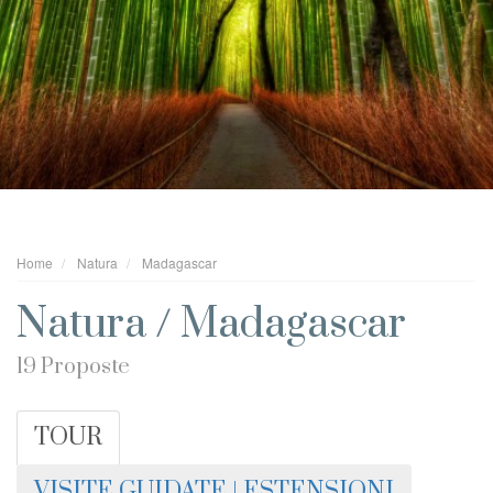
Home
Natura
Madagascar
Natura / Madagascar
19 Proposte
TOUR
VISITE GUIDATE | ESTENSIONI