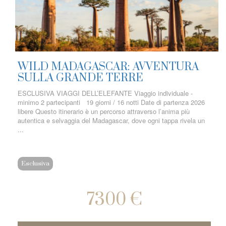
WILD MADAGASCAR: AVVENTURA
SULLA GRANDE TERRE
ESCLUSIVA VIAGGI DELL’ELEFANTE Viaggio individuale -
minimo 2 partecipanti 19 giorni / 16 notti Date di partenza 2026
libere Questo itinerario è un percorso attraverso l’anima più
autentica e selvaggia del Madagascar, dove ogni tappa rivela un
...
Esclusiva
7300 €