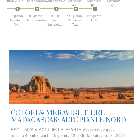
Italia – Dub...
Antananarivo
Antananarivo...
Mandrare
Mandrare
Mandrare
Riv...
Riv...
Riv...
7° giorno,
8° giorno,
9°-10°
11° giorno,
12° giorno,
Mandrare
Antananarivo...
giorno,
Namoroka
Italia
Riv...
Namoroka...
Ts...
COLORI & MERAVIGLIE DEL
MADAGASCAR: ALTOPIANI E NORD
ESCLUSIVA VIAGGI DELL’ELEFANTE Viaggio di gruppo –
minimo 4 partecipanti 15 giorni / 12 notti Date di partenza 2026