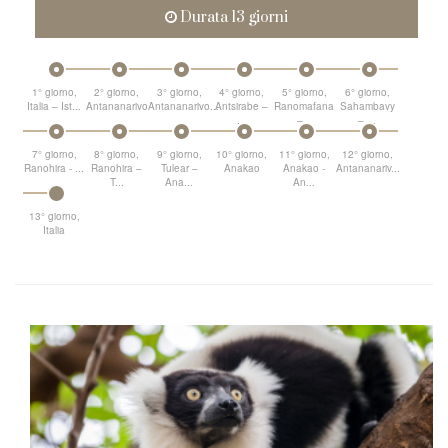
Durata 13 giorni
1° giorno,
2° giorno,
3° giorno,
4° giorno,
5° giorno,
6° giorno,
Italia – Ist...
Antananarivo
Antananarivo...
Antsirabe –
Ranomafana
Sahambavy
...
–...
– ...
7° giorno,
8° giorno,
9° giorno,
10° giorno,
11° giorno,
12° giorno,
Ranohira - ...
Ranohira –
Tulear –
Anakao
Anakao -
Antananariv...
T...
Ana...
An...
13° giorno,
Italia