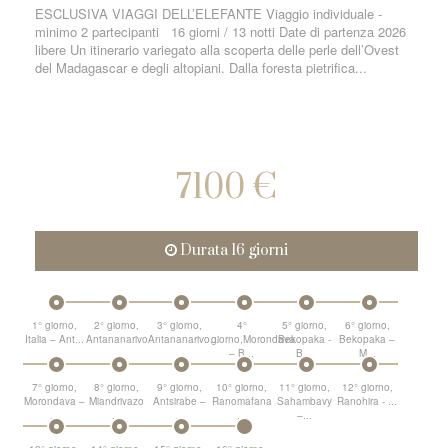
ESCLUSIVA VIAGGI DELL’ELEFANTE Viaggio individuale -
minimo 2 partecipanti 16 giorni / 13 notti Date di partenza 2026
libere Un itinerario variegato alla scoperta delle perle dell’Ovest
del Madagascar e degli altopiani. Dalla foresta pietrifica...
7100 €
Durata 16 giorni
1° giorno,
2° giorno,
3° giorno,
4°
5° giorno,
6° giorno,
Italia – Ant...
Antananarivo
Antananarivo...
giorno,Morondava
Bekopaka -
Bekopaka –
– B...
B...
M...
7° giorno,
8° giorno,
9° giorno,
10° giorno,
11° giorno,
12° giorno,
Morondava –
Miandrivazo
Antsirabe –
Ranomafana
Sahambavy
Ranohira - ...
...
...
...
...
–...