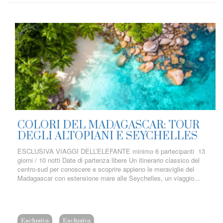
COLORI DEL MADAGASCAR: TOUR
DEGLI ALTOPIANI E SEYCHELLES
ESCLUSIVA VIAGGI DELL’ELEFANTE minimo 6 partecipanti 13
giorni / 10 notti Date di partenza libere Un itinerario classico del
centro-sud per conoscere e scoprire appieno le meraviglie del
Madagascar con estensione mare alle Seychelles, un viaggio...
Esclusiva
Esclusiva