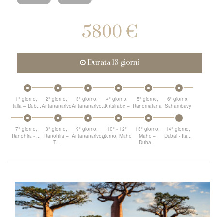
5800 €
Durata 13 giorni
1° giorno,
2° giorno,
3° giorno,
4° giorno,
5° giorno,
6° giorno,
Italia – Dub...
Antananarivo
Antananarivo...
Antsirabe –
Ranomafana
Sahambavy
...
–...
– ...
7° giorno,
8° giorno,
9° giorno,
10° - 12°
13° giorno,
14° giorno,
Ranohira - ...
Ranohira –
Antananarivo...
giorno, Mahè
Mahè –
Dubai - Ita...
T...
Duba...