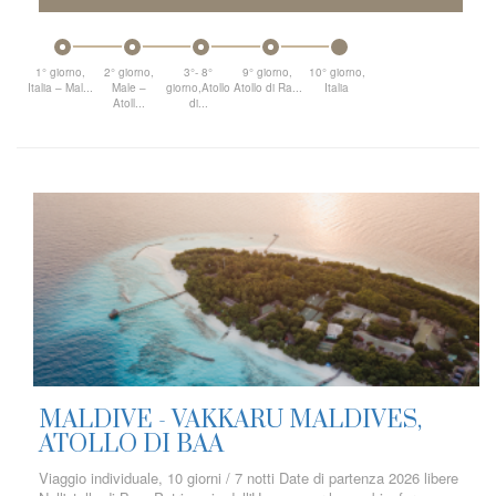
1° giorno,
2° giorno,
3°- 8°
9° giorno,
10° giorno,
Italia – Mal...
Male –
giorno,Atollo
Atollo di Ra...
Italia
Atoll...
di...
MALDIVE - VAKKARU MALDIVES,
ATOLLO DI BAA
Viaggio individuale, 10 giorni / 7 notti Date di partenza 2026 libere