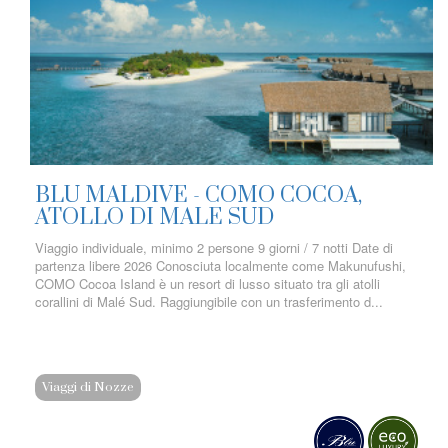
BLU MALDIVE - COMO COCOA,
ATOLLO DI MALE SUD
Viaggio individuale, minimo 2 persone 9 giorni / 7 notti Date di
partenza libere 2026 Conosciuta localmente come Makunufushi,
COMO Cocoa Island è un resort di lusso situato tra gli atolli
corallini di Malé Sud. Raggiungibile con un trasferimento d...
Viaggi di Nozze