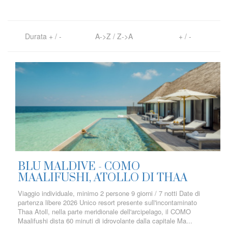
Durata
+
/
-
A->Z
/
Z->A
+
/
-
BLU MALDIVE - COMO
MAALIFUSHI, ATOLLO DI THAA
Viaggio individuale, minimo 2 persone 9 giorni / 7 notti Date di
partenza libere 2026 Unico resort presente sull'incontaminato
Thaa Atoll, nella parte meridionale dell'arcipelago, il COMO
Maalifushi dista 60 minuti di idrovolante dalla capitale Ma...