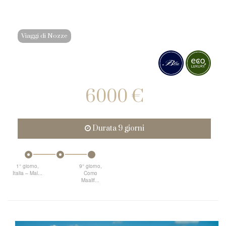
Viaggi di Nozze
6000 €
Durata 9 giorni
1° giorno,
9° giorno,
Italia – Mal...
Como
Maalif...