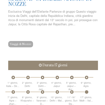
NOZZE
Esclusiva Viaggi dell’Elefante Partenze di gruppo Questo viaggio
inizia da Delhi, capitale della Repubblica Indiana, città giardino
ricca di monumenti datanti dal 13° secolo in poi, poi prosegue con
Jaipur, la Città Rosa capitale del Rajasthan, pre...
Viaggi di Nozze
Durata 17 giorni
1° giorno,
2° giorno,
3° giorno,
4° giorno,
5° giorno,
6° giorno,
Italia – De...
Delhi
Delhi –
Jaipur
Jaipur –
Agra
Jaip...
Agr...
7° giorno,
8° giorno,
9° giorno,
10° giorno,
11°-16°
17° giorno,
Agra –
Khajuraho –
Varanasi –
Delhi – Mal...
giorno, Sun
Malè – Ital...
Jhan...
...
D...
Siy...