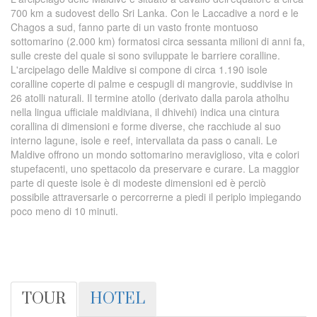
700 km a sudovest dello Sri Lanka. Con le Laccadive a nord e le
Chagos a sud, fanno parte di un vasto fronte montuoso
sottomarino (2.000 km) formatosi circa sessanta milioni di anni fa,
sulle creste del quale si sono sviluppate le barriere coralline.
L'arcipelago delle Maldive si compone di circa 1.190 isole
coralline coperte di palme e cespugli di mangrovie, suddivise in
26 atolli naturali. Il termine atollo (derivato dalla parola atholhu
nella lingua ufficiale maldiviana, il dhivehi) indica una cintura
corallina di dimensioni e forme diverse, che racchiude al suo
interno lagune, isole e reef, intervallata da pass o canali. Le
Maldive offrono un mondo sottomarino meraviglioso, vita e colori
stupefacenti, uno spettacolo da preservare e curare. La maggior
parte di queste isole è di modeste dimensioni ed è perciò
possibile attraversarle o percorrerne a piedi il periplo impiegando
poco meno di 10 minuti.
TOUR
HOTEL