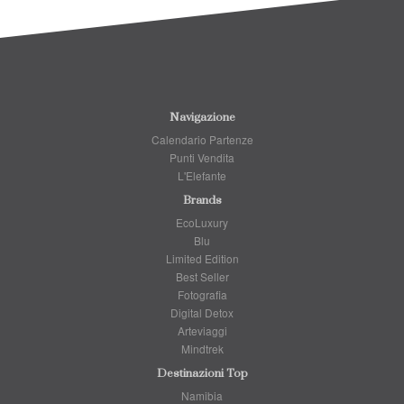
Navigazione
Calendario Partenze
Punti Vendita
L'Elefante
Brands
EcoLuxury
Blu
Limited Edition
Best Seller
Fotografia
Digital Detox
Arteviaggi
Mindtrek
Destinazioni Top
Namibia