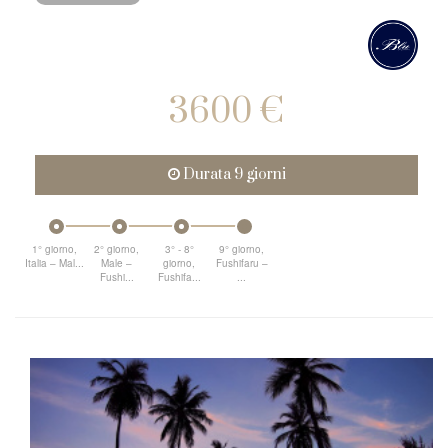
3600 €
Durata 9 giorni
1° giorno,
2° giorno,
3° - 8°
9° giorno,
Italia – Mal...
Male –
giorno,
Fushifaru –
Fushi...
Fushifa...
...