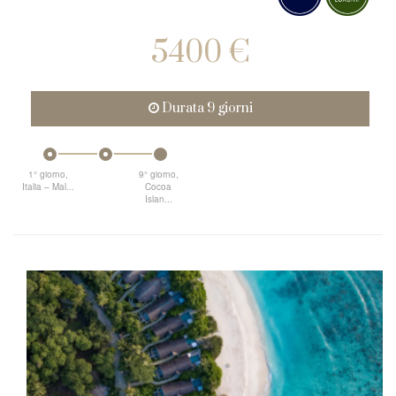
5400 €
Durata 9 giorni
1° giorno,
9° giorno,
Italia – Mal...
Cocoa
Islan...