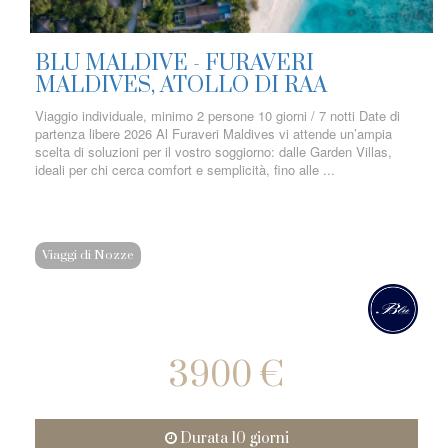
BLU MALDIVE - FURAVERI
MALDIVES, ATOLLO DI RAA
Viaggio individuale, minimo 2 persone 10 giorni / 7 notti Date di
partenza libere 2026 Al Furaveri Maldives vi attende un’ampia
scelta di soluzioni per il vostro soggiorno: dalle Garden Villas,
ideali per chi cerca comfort e semplicità, fino alle ...
Viaggi di Nozze
3900 €
Durata 10 giorni