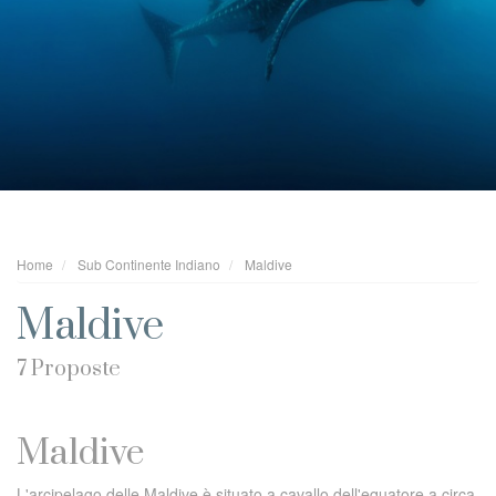
Home
Sub Continente Indiano
Maldive
Maldive
7 Proposte
Maldive
L'arcipelago delle Maldive è situato a cavallo dell'equatore a circa