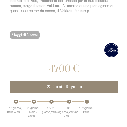
Nell'atollo di Baa, Patrimonio dell'Unesco per la sua biosfera
marina, sorge il resort Vakkaru. All'interno di una piantagione di
quasi 3000 palme da cocco, il Vakkaru è stato p...
Viaggi di Nozze
4700 €
Durata 10 giorni
1° giorno,
2° giorno,
3°- 8°
9°
10° giorno,
Italia – Mal...
Male -
giorno,Vakkaru
giorno,Vakkaru
Italia
Vakka...
- Mal...