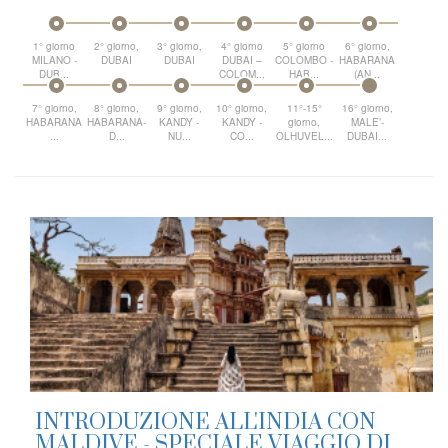
1° giorno
2° giorno,
3° giorno,
4° giorno
5° giorno
6° giorno,
MILANO -
DUBAI
DUBAI
DUBAI –
COLOMBO -
HABARANA
DUB...
COLOM...
HAB...
(AN...
7° giorno,
8° giorno,
9° giorno,
10° giorno,
11°-15°
16° giorno,
HABARANA
HABARANA-
KANDY -
KANDY -
giorno,
MALE’-
...
D...
NU...
CO...
OLHUVEL...
DUBAI...
INTRODUZIONE ALL'INDIA CON
MALDIVE - SPECIALE VIAGGIO DI