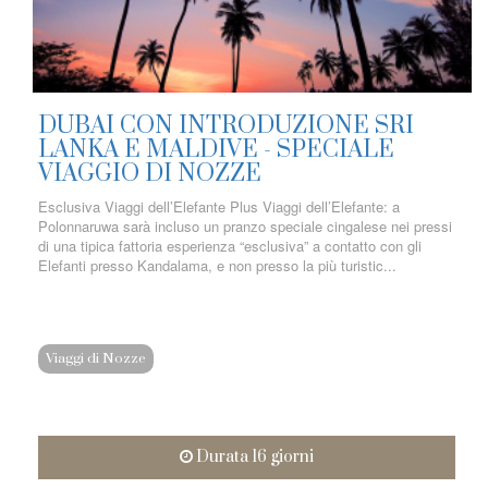
DUBAI CON INTRODUZIONE SRI
LANKA E MALDIVE - SPECIALE
VIAGGIO DI NOZZE
Esclusiva Viaggi dell’Elefante Plus Viaggi dell’Elefante: a
Polonnaruwa sarà incluso un pranzo speciale cingalese nei pressi
di una tipica fattoria esperienza “esclusiva” a contatto con gli
Elefanti presso Kandalama, e non presso la più turistic...
Viaggi di Nozze
Durata 16 giorni