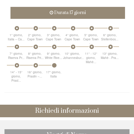
Durata 17 giorni
1° giorno,
2° giorno,
3° giorno,
4° giorno,
5° giorno,
6° giorno,
Italia – Ca...
Cape Town
Cape Town
Cape Town
Cape Town
Stellenbos...
-...
7° giorno,
8° giorno,
9° giorno,
10° giorno,
11° - 12°
13° giorno,
Riserva Pr...
Riserva Pri...
White Rive...
Johannesbur...
giorno,
Mahè - Pra...
Mahè...
14° - 15°
16° giorno,
17° giorno,
giorno,
Praslin –...
Italia
Prasl...
Richiedi informazioni