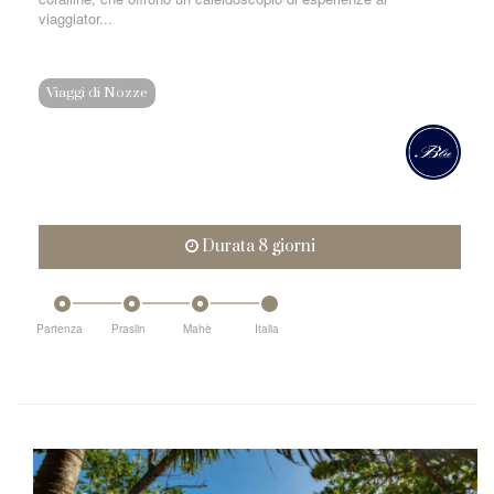
viaggiator...
Viaggi di Nozze
Durata 8 giorni
Partenza
Praslin
Mahè
Italia