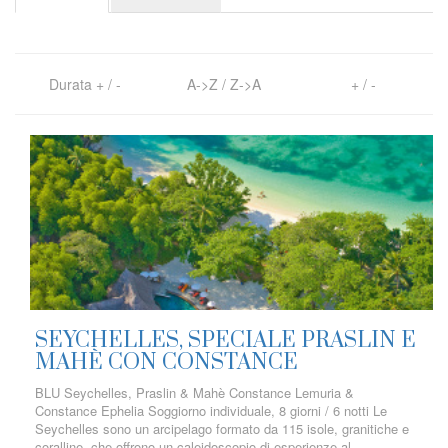
Durata
+
/
-
A->Z
/
Z->A
+
/
-
SEYCHELLES, SPECIALE PRASLIN E
MAHÈ CON CONSTANCE
BLU Seychelles, Praslin & Mahè Constance Lemuria &
Constance Ephelia Soggiorno individuale, 8 giorni / 6 notti Le
Seychelles sono un arcipelago formato da 115 isole, granitiche e
coralline, che offrono un caleidoscopio di esperienze al