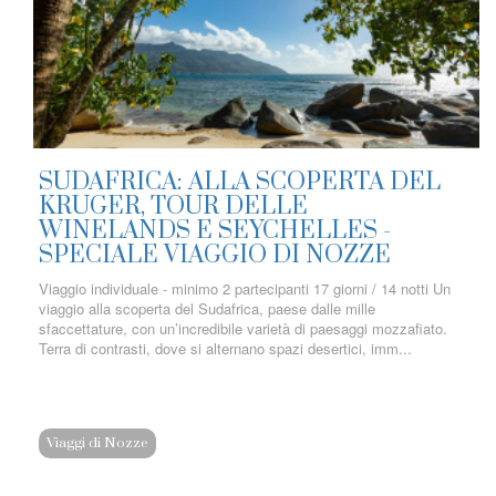
SUDAFRICA: ALLA SCOPERTA DEL
KRUGER, TOUR DELLE
WINELANDS E SEYCHELLES -
SPECIALE VIAGGIO DI NOZZE
Viaggio individuale - minimo 2 partecipanti 17 giorni / 14 notti Un
viaggio alla scoperta del Sudafrica, paese dalle mille
sfaccettature, con un’incredibile varietà di paesaggi mozzafiato.
Terra di contrasti, dove si alternano spazi desertici, imm...
Viaggi di Nozze