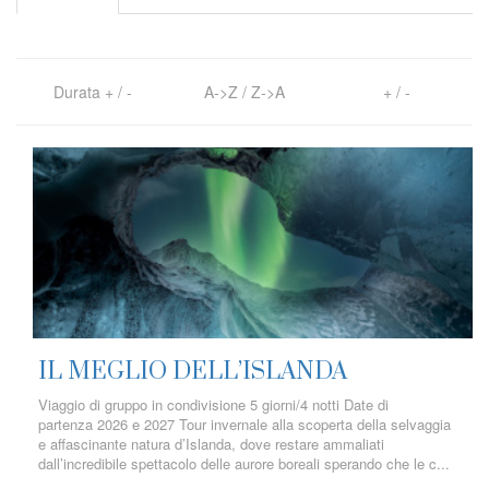
Durata
+
/
-
A->Z
/
Z->A
+
/
-
IL MEGLIO DELL’ISLANDA
Viaggio di gruppo in condivisione 5 giorni/4 notti Date di
partenza 2026 e 2027 Tour invernale alla scoperta della selvaggia
e affascinante natura d’Islanda, dove restare ammaliati
dall’incredibile spettacolo delle aurore boreali sperando che le c...