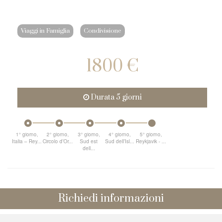
Viaggi in Famiglia
Condivisione
1800 €
Durata 5 giorni
1° giorno,
2° giorno,
3° giorno,
4° giorno,
5° giorno,
Italia – Rey...
Circolo d’Or...
Sud est
Sud dell’Isl...
Reykjavik - ...
dell...
Richiedi informazioni