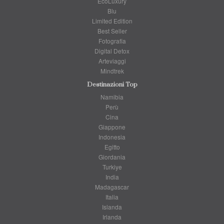
EcoLuxury
Blu
Limited Edition
Best Seller
Fotografia
Digital Detox
Arteviaggi
Mindtrek
Destinazioni Top
Namibia
Perù
Cina
Giappone
Indonesia
Egitto
Giordania
Turkiye
India
Madagascar
Italia
Islanda
Irlanda