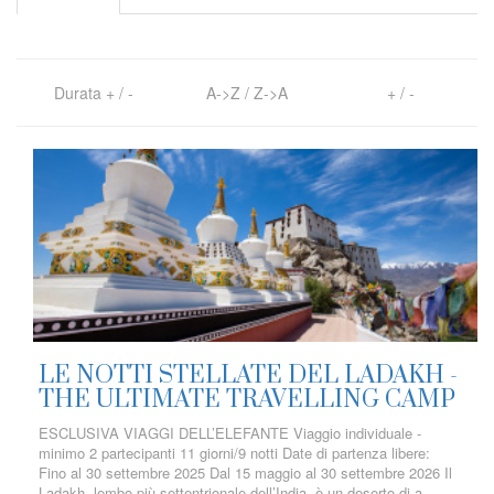
Durata
+
/
-
A->Z
/
Z->A
+
/
-
LE NOTTI STELLATE DEL LADAKH -
THE ULTIMATE TRAVELLING CAMP
ESCLUSIVA VIAGGI DELL’ELEFANTE Viaggio individuale -
minimo 2 partecipanti 11 giorni/9 notti Date di partenza libere:
Fino al 30 settembre 2025 Dal 15 maggio al 30 settembre 2026 Il
Ladakh, lembo più settentrionale dell’India, è un deserto di a...