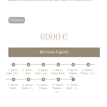
Esclusiva
6900 €
Durata 11 giorni
1° giorno,
2° giorno,
3° giorno,
4° giorno,
5° giorno,
6° giorno,
Italia - Del...
Delhi
Delhi - Leh ...
Thikey (Leh)
Thiksey
Thiksey – V...
(Alc...
7° giorno,
8° giorno,
9° giorno,
10° giorno,
11° giorno,
Diskit
Diskit – T...
Thiksey
Thiksey –
Delhi – It...
Le...