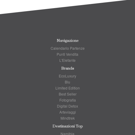
Navigazione
Calendario Partenze
Punti Vendita
L'Elefante
Brands
EcoLuxury
Blu
Limited Edition
Best Seller
Fotografia
Digital Detox
Arteviaggi
Mindtrek
Destinazioni Top
Namibia