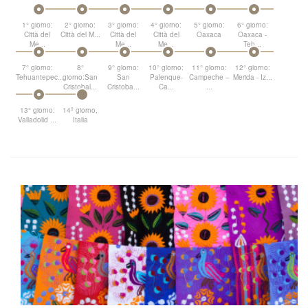
1° giorno:
2° giorno:
3° giorno:
4° giorno:
5° giorno:
6° giorno:
Città del
Città del M...
Città del
Città del
Oaxaca
Oaxaca -
Me...
Me...
Me...
Teh...
7° giorno:
8°
9° giorno:
10° giorno:
11° giorno:
12° giorno:
Tehuantepec...
giorno:San
San
Palenque-
Campeche –
Merida - Iz...
Cristobal...
Cristoba...
Ca...
...
13° giorno:
14º giorno,
Valladolid ...
Italia