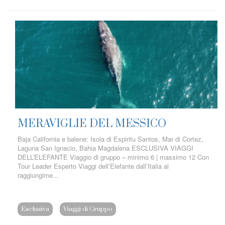
MERAVIGLIE DEL MESSICO
Baja California e balene: Isola di Espiritu Santos, Mar di Cortez,
Laguna San Ignacio, Bahia Magdalena ESCLUSIVA VIAGGI
DELL’ELEFANTE Viaggio di gruppo – minimo 6 | massimo 12 Con
Tour Leader Esperto Viaggi dell’Elefante dall’Italia al
raggiungime...
Esclusiva
Viaggi di Gruppo