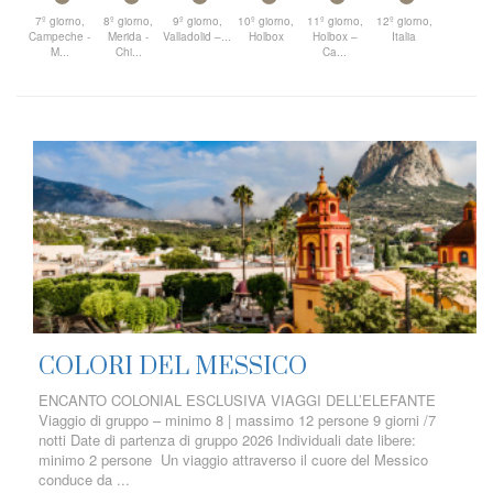
7º giorno,
8º giorno,
9º giorno,
10º giorno,
11º giorno,
12º giorno,
Campeche -
Merida -
Valladolid –...
Holbox
Holbox –
Italia
M...
Chi...
Ca...
COLORI DEL MESSICO
ENCANTO COLONIAL ESCLUSIVA VIAGGI DELL’ELEFANTE
Viaggio di gruppo – minimo 8 | massimo 12 persone 9 giorni /7
notti Date di partenza di gruppo 2026 Individuali date libere:
minimo 2 persone Un viaggio attraverso il cuore del Messico
conduce da ...