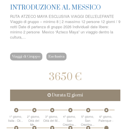
INTRODUZIONE AL MESSICO
RUTA ATZECO MAYA ESCLUSIVA VIAGGI DELL’ELEFANTE
Viaggio di gruppo – minimo 8 | 2 massimo 12 persone 12 giorni / 9
notti Date di partenza di gruppo 2026 Individuali date libere:
minimo 2 persone Mexico “Azteco Maya” un viaggio dentro la
cultura,...
Viaggi di Gruppo
Esclusiva
3650 €
Durata 12 giorni
1º giorno,
2º giorno,
3º giorno,
4º giorno,
5º giorno,
6º giorno,
Italia - Cit...
Città del
Città del M...
San
San
Palenque -
Me...
Cristóba...
Cristóba...
...