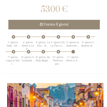
5300 €
Durata 11 giorni
1º giorno,
2° giorno
3º giorno, La
4° giorno Da
5° giorno le
6° giorno il
Italia - Cit...
Arrivo a La
Paz – Is...
La Paz a L...
balenotte...
deserto di...
P...
7º giorno,
8° giorno in
9º giorno, da
10° giorno
11° giorno
Laguna San
fuoristrad...
Baia Magd...
Partenza
Arrivo in It...
I...
per...