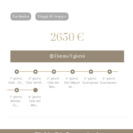
Esclusiva
Viaggi di Gruppo
2650 €
Durata 9 giorni
1º giorno,
2º giorno
3° giorno
4° giorno
5° giorno
6° giorno
Italia - Cit...
Citta’ del M...
Città del
San Miguel
Guanajuato
Guanajuato -
Mes...
de...
...
7º giorno,
8° giorno
Morelia -
Città del
Cu...
Mes...