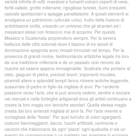
varietà infinita di volti: maestosi e fumanti vulcani coperti di neve,
fertili vallate, grotte millenarie, rigogliose foreste, fiumi irrequieti,
cascate spettacolari e spiagge paradisiache. A questi elementi si
amalgama un patrimonio culturale unico, frutto della fusione di
antichissime civiltà, creando un universo che gli stranieri ed i
messicani stessi non finiscono mai di scoprire. Per questo
Messico e Guatemala sorprendono sempre. Per la severa
bellezza delle città coloniali dove il fascino di tre secoli di
dominazione spagnola sono rimasti immutati nel tempo. Per la
presenza di grandi rovine, testimonianze artistiche legate tra loro
da una tradizione millenaria e da un passato così remoto da
riuscire ad essere appena immaginabile. Scalinate che portano al
cielo, giaguari di pietra, preziosi tesori, imponenti murales,
piramidi altere e splendidi templi fanno rivivere antiche leggende,
sussurrate di padre in figlio da migliaia di anni. Per l'ardente
passione verso l'arte, che si può ancora vedere, sentire e toccare
nei mercati e nelle botteghe artigianali dove gli artisti continuano a
creare la loro magia con tecniche secolari. Quella stessa magia
creata dai loro antenati migliaia di anni fa. Per l'arte vivente e
contagiosa della "fiesta". Per quel tumulto di colori sgargianti,
costumi fiammeggianti, danze, fuochi artificiali, cerimonie e
canzoni che traboccano da ogni "plaza" ogni qualvolta ci sia un
evento da commemorare o un pretesto per arrestare lo scorrere