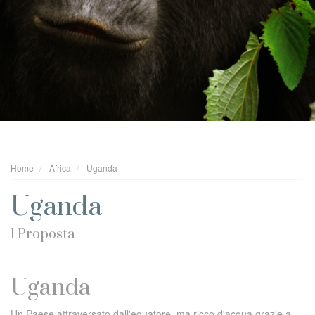
Home
Africa
Uganda
Uganda
1 Proposta
Uganda
Un Paese attraversato dall'equatore, ma ricco d'acqua grazie a