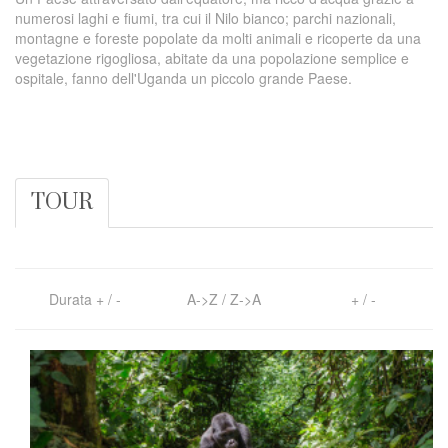
numerosi laghi e fiumi, tra cui il Nilo bianco; parchi nazionali,
montagne e foreste popolate da molti animali e ricoperte da una
vegetazione rigogliosa, abitate da una popolazione semplice e
ospitale, fanno dell'Uganda un piccolo grande Paese.
TOUR
Durata
+
/
-
A->Z
/
Z->A
+
/
-