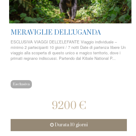
MERAVIGLIE DELL'UGANDA
ESCLUSIVA VIAGGI DELL’ELEFANTE Viaggio individuale –
minimo 2 partecipanti 10 giorni / 7 notti Date di partenza libere Un
viaggio alla scoperta di questo unico e magico territorio, dove i
primati regnano indiscussi. Partendo dal Kibale National P...
Esclusiva
9200 €
Durata 10 giorni