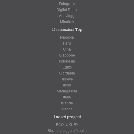
Fotografia
Digital Detox
Arteviaggi
Mindtrek
Destinazioni Top
Namibia
Perù
Cina
Giappone
Indonesia
Egitto
Giordania
Turkiye
India
Madagascar
Italia
Islanda
Irlanda
I nostri progetti
ECOLUXURY
Blu: le spiagge più belle