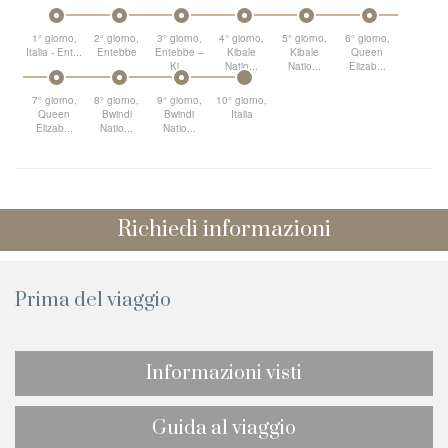
1° giorno,
2° giorno,
3° giorno,
4° giorno,
5° giorno,
6° giorno,
Italia - Ent...
Entebbe
Entebbe –
Kibale
Kibale
Queen
Ki...
Natio...
Natio...
Elizab...
7° giorno,
8° giorno,
9° giorno,
10° giorno,
Queen
Bwindi
Bwindi
Italia
Elizab...
Natio...
Natio...
Richiedi informazioni
Prima del viaggio
Informazioni visti
Guida al viaggio