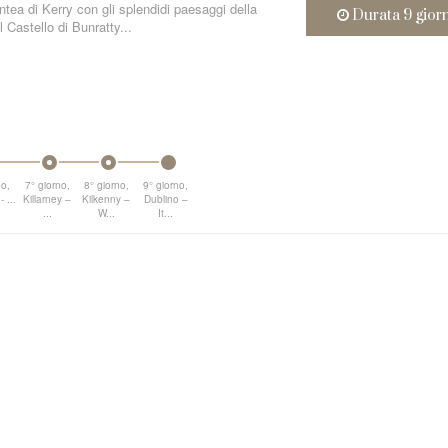
tea di Kerry con gli splendidi paesaggi della
Durata 9 gior
l Castello di Bunratty...
no,
7° giorno,
8° giorno,
9° giorno,
- ...
Killarney –
Kilkenny –
Dublino –
...
W...
It...