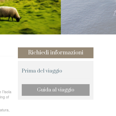
Richiedi informazioni
Prima del viaggio
Guida al viaggio
 l’Isola
ing of
natura,