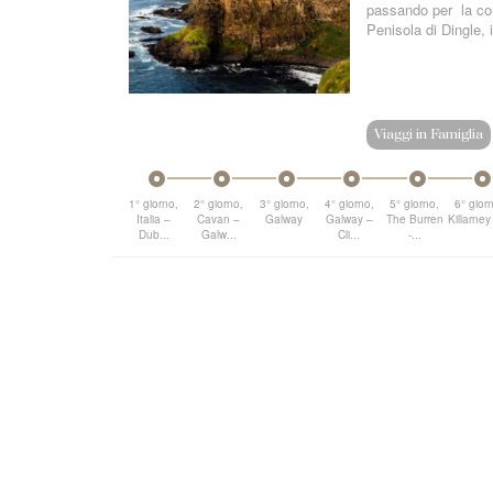
passando per la con
Penisola di Dingle, i
Viaggi in Famiglia
1° giorno,
2° giorno,
3° giorno,
4° giorno,
5° giorno,
6° gior
Italia –
Cavan –
Galway
Galway –
The Burren
Killarney 
Dub...
Galw...
Cli...
-...