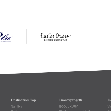
Destinazioni Top
I nostri progetti
Do
Namibia
ECOLUXURY
Vis