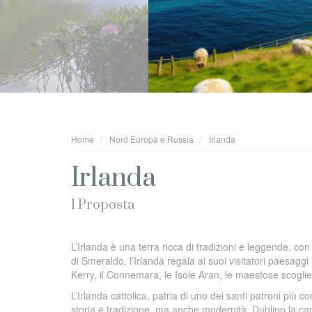
Home
Nord Europa e Russia
Irlanda
Irlanda
1 Proposta
L’Irlanda è una terra ricca di tradizioni e leggende, con
di Smeraldo, l’Irlanda regala ai suoi visitatori paesaggi
Kerry, il Connemara, le Isole Aran, le maestose scogli
L’Irlanda cattolica, patria di uno dei santi patroni più
storia e tradizione, ma anche modernità. Dublino la capi