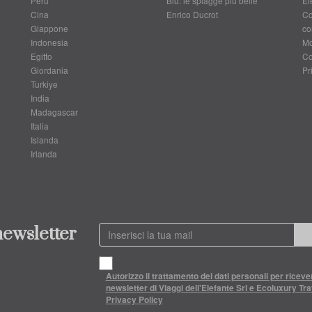
Perù
Blu: le spiagge più belle
El
Cina
Enrico Ducrot
Co
Giappone
co
Indonesia
Mo
Egitto
Co
Giordania
Pr
Turkiye
India
Madagascar
Italia
Islanda
Irlanda
 newsletter
Autorizzo il trattamento dei dati personali per riceve
newsletter di Viaggi dell'Elefante Srl e Ecoluxury Trav
Privacy Policy