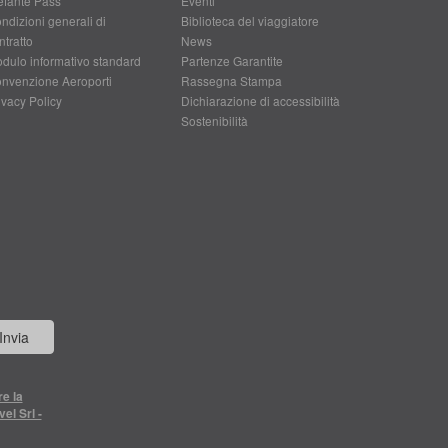
efante Pass
Eventi
ndizioni generali di
Biblioteca del viaggiatore
ntratto
News
dulo informativo standard
Partenze Garantite
nvenzione Aeroporti
Rassegna Stampa
ivacy Policy
Dichiarazione di accessibilità
Sostenibilità
Invia
re la
el Srl -