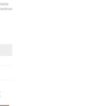
tracce
 continuo
€