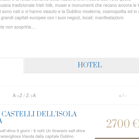
a musica tradizionale Irish folk, musei e monumenti che recano ancora le 
 qui sono nati o vi hanno vissuto e la Dublino moderna, cosmopolita ed in
 grandi capitali europee con i suoi negozi, locali, manifestazioni.
otete non scoprirla…
HOTEL
A->Z
/
Z->A
+
/
-
I CASTELLI DELL’ISOLA
A
2700 
elf-drive 9 giorni / 8 notti Un itinerario self-drive
meravigliosa Irlanda dalla capitale Dublino