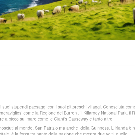
 i suoi stupendi paesaggi con i suoi pittoreschi villaggi. Conosciuta come
 meravigliosi come la Regione del Burren , il Killarney National Park, il R
ere a picco sul mare come le Giant's Causeway e tanto altro.
 conosciuti al mondo, San Patrizio ma anche della Guinness. L'Irlanda è 
tale, è la forza trainante della nazione che mostra due volti, quello