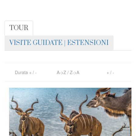
TOUR
VISITE GUIDATE | ESTENSIONI
Durata
+
/
-
A->Z
/
Z->A
+
/
-