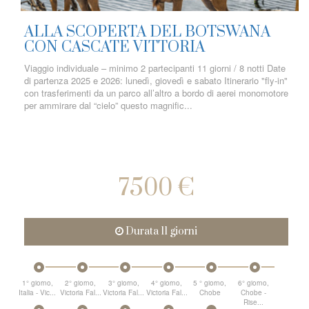
ALLA SCOPERTA DEL BOTSWANA
CON CASCATE VITTORIA
Viaggio individuale – minimo 2 partecipanti 11 giorni / 8 notti Date
di partenza 2025 e 2026: lunedì, giovedì e sabato Itinerario "fly-in"
con trasferimenti da un parco all’altro a bordo di aerei monomotore
per ammirare dal “cielo” questo magnific...
7500 €
Durata 11 giorni
1° giorno,
2° giorno,
3° giorno,
4° giorno,
5 ° giorno,
6° giorno,
Italia - Vic...
Victoria Fal...
Victoria Fal...
Victoria Fal...
Chobe
Chobe -
Rise...