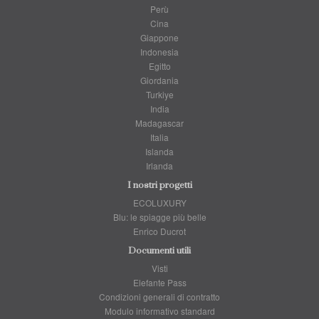
Perù
Cina
Giappone
Indonesia
Egitto
Giordania
Turkiye
India
Madagascar
Italia
Islanda
Irlanda
I nostri progetti
ECOLUXURY
Blu: le spiagge più belle
Enrico Ducrot
Documenti utili
Visti
Elefante Pass
Condizioni generali di contratto
Modulo informativo standard