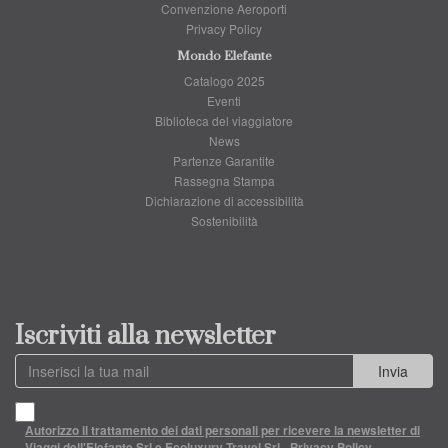
Convenzione Aeroporti
Privacy Policy
Mondo Elefante
Catalogo 2025
Eventi
Biblioteca del viaggiatore
News
Partenze Garantite
Rassegna Stampa
Dichiarazione di accessibilità
Sostenibilità
Iscriviti alla newsletter
Invia
Autorizzo il trattamento dei dati personali per ricevere la newsletter di
Viaggi dell'Elefante Srl e Ecoluxury Travel Srl - Privacy Policy