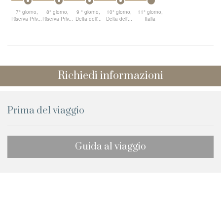
7° giorno,
8° giorno,
9 ° giorno,
10° giorno,
11° giorno,
Riserva Priv...
Riserva Priv...
Delta dell’...
Delta dell’...
Italia
Richiedi informazioni
Prima del viaggio
Guida al viaggio