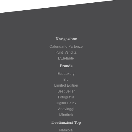
Navigazione
Calendario Partenze
Punti Vendita
L'Elefante
Brands
EcoLuxury
Blu
Limited Edition
Best Seller
Fotografia
Digital Detox
Arteviaggi
Mindtrek
Destinazioni Top
Namibia