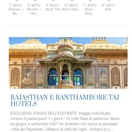
7° giorno,
8° giorno,
9° giorno,
10° giorno,
11° giorno,
12° giorno,
Tabanan →
Munduk →
Ubud: Tirta
Arte e Natu...
Ubud –
Italia
Mu...
Ubu...
...
Sing...
RAJASTHAN E RANTHAMBORE TAJ
HOTELS
ESCLUSIVA VIAGGI DELL’ELEFANTE Viaggio individuale
minimo 2 partecipanti 11 giorni / 10 notti Date di partenza: libere
da giugno a settembre 2027 Un itinerario che tocca le principali
città del Rajasthan, Udaipur la città dei laghi, Jodhpur la c...