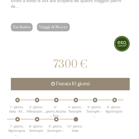
svolto a bordo di 4x4 alla scoperta dei quattro maggiori parchi
de...
Esclusiva
Viaggi di Nozze
7300 €
Durata 10 giorni
1° giorno,
2° giorno,
3°
4° giorno,
5° giorno,
6° giorno,
Italia - Kil...
Kilimanjaro ...
giorno,Arusha
Tarangire
Tarangire –
Ngorongoro
– Tara...
...
7° giorno,
8° giorno,
9° giorno,
10° giorno,
Ngorongoro
Serengeti
Serengeti –
Italia
–...
...