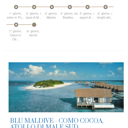
1° giorno,
2° giorno, i
3° giorno,
4° giorno, tra
5° giorno, i
6° giorno, i
arrivo in Pu...
sassi di M...
Matera
Basilica...
sapori di ...
borghi del...
7° giorno,
8° giorno,
Ostuni e
rientro
Cis...
BLU MALDIVE - COMO COCOA,
ATOLLO DI MALE SUD