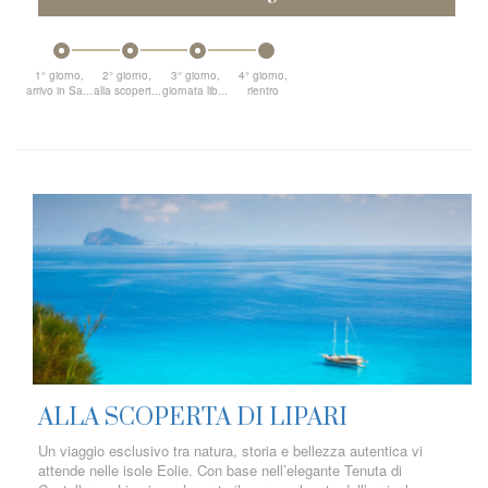
1° giorno,
2° giorno,
3° giorno,
4° giorno,
arrivo in Sa...
alla scopert...
giornata lib...
rientro
ALLA SCOPERTA DI LIPARI
Un viaggio esclusivo tra natura, storia e bellezza autentica vi
attende nelle isole Eolie. Con base nell’elegante Tenuta di