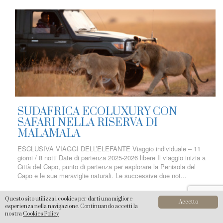
SUDAFRICA ECOLUXURY CON
SAFARI NELLA RISERVA DI
MALAMALA
ESCLUSIVA VIAGGI DELL’ELEFANTE Viaggio individuale – 11
giorni / 8 notti Date di partenza 2025-2026 libere Il viaggio inizia a
Città del Capo, punto di partenza per esplorare la Penisola del
Capo e le sue meraviglie naturali. Le successive due not...
Questo sito utilizza i cookies per darti una migliore
Accetto
esperienza nella navigazione. Continuando accetti la
nostra
Cookies Policy