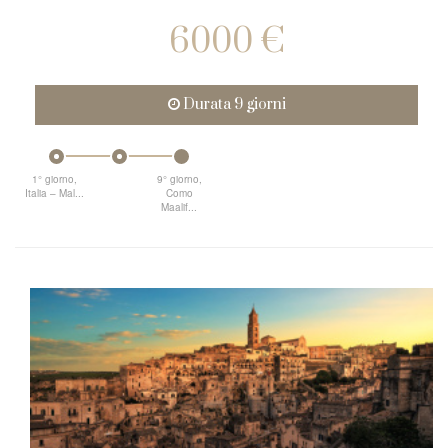
6000 €
Durata 9 giorni
1° giorno,
9° giorno,
Italia – Mal...
Como
Maalif...