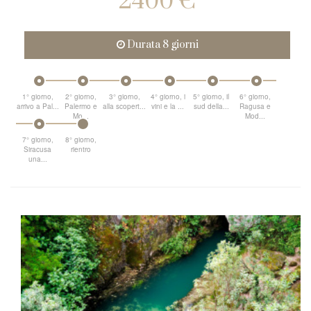
2400 €
Durata 8 giorni
1° giorno,
2° giorno,
3° giorno,
4° giorno, i
5° giorno, il
6° giorno,
arrivo a Pal...
Palermo e
alla scopert...
vini e la ...
sud della...
Ragusa e
Mo...
Mod...
7° giorno,
8° giorno,
Siracusa
rientro
una...