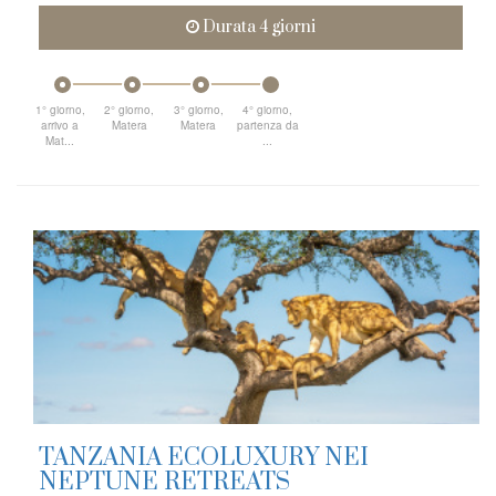
Durata 4 giorni
1° giorno,
2° giorno,
3° giorno,
4° giorno,
arrivo a
Matera
Matera
partenza da
Mat...
...
TANZANIA ECOLUXURY NEI
NEPTUNE RETREATS