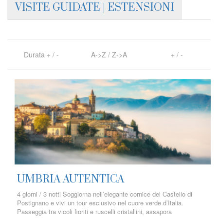
VISITE GUIDATE | ESTENSIONI
Durata
+
/
-
A->Z
/
Z->A
+
/
-
UMBRIA AUTENTICA
4 giorni / 3 notti Soggiorna nell’elegante cornice del Castello di
Postignano e vivi un tour esclusivo nel cuore verde d’Italia.
Passeggia tra vicoli fioriti e ruscelli cristallini, assapora