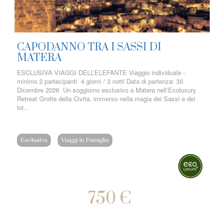
CAPODANNO TRA I SASSI DI
MATERA
ESCLUSIVA VIAGGI DELL’ELEFANTE Viaggio individuale -
minimo 2 partecipanti 4 giorni / 3 notti Data di partenza: 30
Dicembre 2026 Un soggiorno esclusivo a Matera nell’Ecoluxury
Retreat Grotte della Civita, immerso nella magia dei Sassi e dei
lor...
Esclusiva
Viaggi in Famiglia
750 €