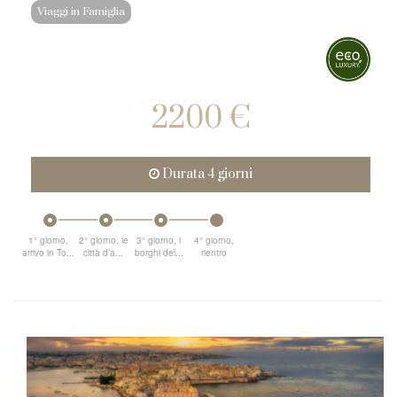
Viaggi in Famiglia
2200 €
Durata 4 giorni
1° giorno,
2° giorno, le
3° giorno, i
4° giorno,
arrivo in To...
città d’a...
borghi del...
rientro