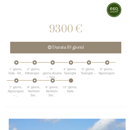
9300 €
Durata 10 giorni
1° giorno,
2° giorno,
3°
4° giorno,
5° giorno,
6° giorno,
Italia - Kil...
Kilimanjaro ...
giorno,Arusha
Tarangire
Tarangire –
Ngorongoro
– Tara...
...
7° giorno,
8° giorno,
9° giorno,
10° giorno,
Ngorongoro
Northern
Northern
Italia
–...
Ser...
Ser...