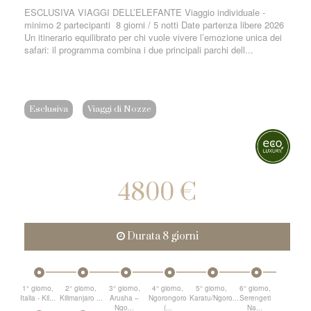
ESCLUSIVA VIAGGI DELL’ELEFANTE Viaggio individuale -
minimo 2 partecipanti 8 giorni / 5 notti Date partenza libere 2026
Un itinerario equilibrato per chi vuole vivere l’emozione unica dei
safari: il programma combina i due principali parchi dell...
Esclusiva
Viaggi di Nozze
4800 €
Durata 8 giorni
1° giorno,
2° giorno,
3° giorno,
4° giorno,
5° giorno,
6° giorno,
Italia - Kil...
Kilimanjaro ...
Arusha –
Ngorongoro
Karatu/Ngoro...
Serengeti
Ngo...
(...
Na...