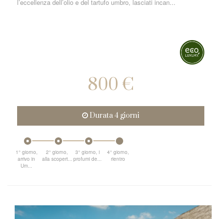
l’eccellenza dell’olio e del tartufo umbro, lasciati incan...
800 €
Durata 4 giorni
1° giorno,
2° giorno,
3° giorno, i
4° giorno,
arrivo in
alla scopert...
profumi de...
rientro
Um...