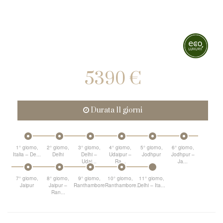
5390 €
Durata 11 giorni
1° giorno,
2° giorno,
3° giorno,
4° giorno,
5° giorno,
6° giorno,
Italia – De...
Delhi
Delhi –
Udaipur –
Jodhpur
Jodhpur –
Udai...
Ra...
Ja...
7° giorno,
8° giorno,
9° giorno,
10° giorno,
11° giorno,
Jaipur
Jaipur –
Ranthambore
Ranthambore...
Delhi – Ita...
Ran...