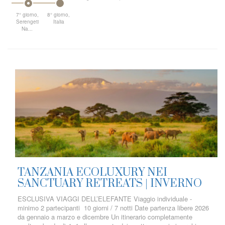
7° giorno,
8° giorno,
Serengeti
Italia
Na...
TANZANIA ECOLUXURY NEI
SANCTUARY RETREATS | INVERNO
ESCLUSIVA VIAGGI DELL’ELEFANTE Viaggio individuale -
minimo 2 partecipanti 10 giorni / 7 notti Date partenza libere 2026
da gennaio a marzo e dicembre Un itinerario completamente