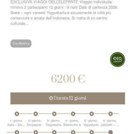
ESCLUSIVA VIAGGI DELL’ELEFANTE Viaggio individuale -
minimo 2 partecipanti 12 giorni / 9 notti Date di partenza 2026:
libere – ogni venerdì Yogyakarta è sicuramente la città più
conosciuta e amata dell’Indonesia. Si tratta di un centro
culturale...
Esclusiva
6200 €
Durata 12 giorni
1° giorno,
2° giorno,
3° giorno,
4° giorno,
5° giorno,
6° giorno,
Italia – Sin...
Singapore -
Yogyakarta
Borobudur &
Yogyakarta
Jatiluwih – ...
...
–...
...
→...