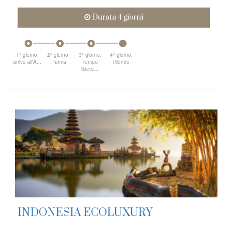
Durata 4 giorni
1° giorno,
2° giorno,
3° giorno,
4° giorno,
arrivo all'A...
Parma
Tempo
Rientro
libero...
INDONESIA ECOLUXURY