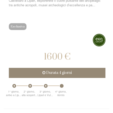
Castellaro a Lipari, esplorerete il cuore pulsante dell’arcipelago:
tra antiche acropoli, musei archeologici d’eccellenza e pa...
Esclusiva
1600 €
Durata 4 giorni
1° giorno,
2° giorno,
3° giorno,
4° giorno,
arrivo a Lip...
alla scopert...
Lipari e Vul...
rientro