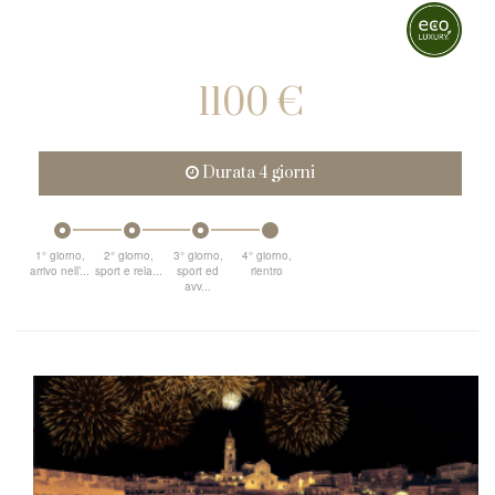
1100 €
Durata 4 giorni
1° giorno,
2° giorno,
3° giorno,
4° giorno,
arrivo nell’...
sport e rela...
sport ed
rientro
avv...