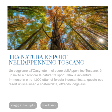
TRA NATURA E SPORT
NELL'APPENNINO TOSCANO
Un soggiorno all’Oasyhotel, nel cuore dell’Appennino Toscano, è
un invito a riscoprire la natura tra sport, relax e avventura.
Immerso in oltre 1.000 ettari di foresta incontaminata, questo eco-
resort unisce lusso e sostenibilità, offrendo lodge escl...
Viaggi in Famiglia
Esclusiva