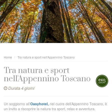
Home
Tra natura e sport nell'Appennino Toscano
Tra natura e sport
nell'Appennino Toscano
Durata 4 giorni
Un soggiorno all’
Oasyhotel,
nel cuore dell’Appennino Toscano, è
un invito a riscoprire la natura tra sport, relax e avventura.