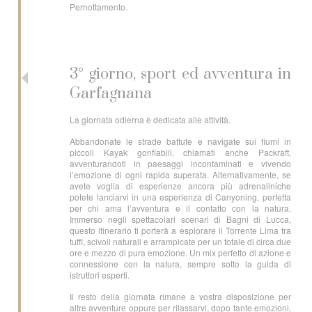
Pernottamento.
3° giorno, sport ed avventura in
Garfagnana
La giornata odierna è dedicata alle attività.
Abbandonate le strade battute e navigate sui fiumi in
piccoli Kayak gonfiabili, chiamati anche Packraft,
avventurandoti in paesaggi incontaminati e vivendo
l’emozione di ogni rapida superata. Alternativamente, se
avete voglia di esperienze ancora più adrenaliniche
potete lanciarvi in una esperienza di Canyoning, perfetta
per chi ama l’avventura e il contatto con la natura.
Immerso negli spettacolari scenari di Bagni di Lucca,
questo itinerario ti porterà a esplorare il Torrente Lima tra
tuffi, scivoli naturali e arrampicate per un totale di circa due
ore e mezzo di pura emozione. Un mix perfetto di azione e
connessione con la natura, sempre sotto la guida di
istruttori esperti.
Il resto della giornata rimane a vostra disposizione per
altre avventure oppure per rilassarvi, dopo tante emozioni,