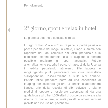
Pernottamento.
2° giorno, sport e relax in hotel
La giornata odierna è dedicata al relax.
Il Lago di San Vito è un'oasi di pace, a pochi passi o a
poche pedalate dai lodge. In estate, il lago si anima con
l'apertura del lido, completo dai lettini prendisole e la
biopiscina mentre durante tutta la stagione è sempre
possibile praticare gli sport acquatici. Potrete
alternativamente scoprire i percorsi nascosti della Riserva
in e-bike pedalando attraverso fitte faggete e
raggiungendo punti panoramici con viste mozzafiato
sull'Appennino Tosco-Emiliano e sulle Alpi Apuane.
Potrete infine prendere parte ad una esperienza di
foraging per esplorare gli orti, la foresta e apprendere
l’antica arte della raccolta di cibi selvatici e piante
medicinali oppure di esplorare accompagnati da una
guida locale gli oltre 1.000 ettari di bosco da esplorare alla
ricerca di piante rare, animali protetti e alberi secolari
(attività non incluse nel pacchetto).