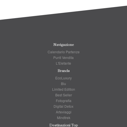
Navigazione
Calendario Partenze
Punti Vendita
L'Elefante
Brands
EcoLuxury
Blu
Limited Edition
Best Seller
Fotografia
Digital Detox
Arteviaggi
Mindtrek
Destinazioni Top