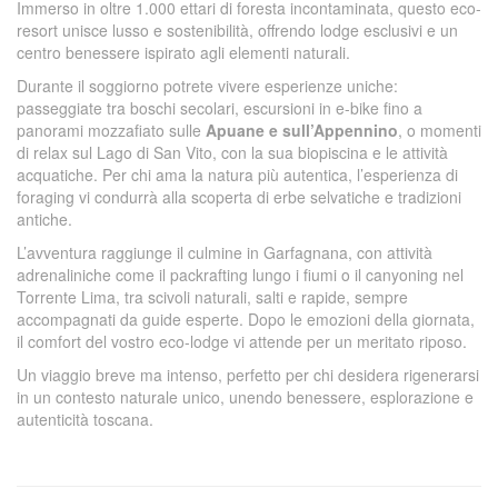
Immerso in oltre 1.000 ettari di foresta incontaminata, questo eco-
resort unisce lusso e sostenibilità, offrendo lodge esclusivi e un
centro benessere ispirato agli elementi naturali.
Durante il soggiorno potrete vivere esperienze uniche:
passeggiate tra boschi secolari, escursioni in e-bike fino a
panorami mozzafiato sulle
Apuane e sull’Appennino
, o momenti
di relax sul Lago di San Vito, con la sua biopiscina e le attività
acquatiche. Per chi ama la natura più autentica, l’esperienza di
foraging vi condurrà alla scoperta di erbe selvatiche e tradizioni
antiche.
L’avventura raggiunge il culmine in Garfagnana, con attività
adrenaliniche come il packrafting lungo i fiumi o il canyoning nel
Torrente Lima, tra scivoli naturali, salti e rapide, sempre
accompagnati da guide esperte. Dopo le emozioni della giornata,
il comfort del vostro eco-lodge vi attende per un meritato riposo.
Un viaggio breve ma intenso, perfetto per chi desidera rigenerarsi
in un contesto naturale unico, unendo benessere, esplorazione e
autenticità toscana.