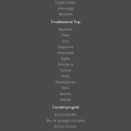
Digital Detox
Arteviaggi
Mindtrek
Destinazioni Top
Namibia
Perù
Cina
Giappone
Indonesia
Egitto
Giordania
Turkiye
India
Madagascar
Italia
Islanda
Irlanda
I nostri progetti
ECOLUXURY
Blu: le spiagge più belle
Enrico Ducrot