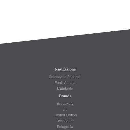
Navigazione
Calendario Partenze
Punti Vendita
L'Elefante
Brands
EcoLuxury
Blu
Limited Edition
Best Seller
Fotografia