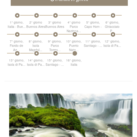
1° giorno,
2° giorno
3° giorno
4° giorno
5° giorno,
6° giorno,
Italia - Bue...
Buenos Aires
Buenos Aires
Parco
Capo Horn -
Ghiacciaio
...
Naziona...
...
P...
7° giorno,
8° giorno,
9° giorno,
10° giorno,
11° giorno,
12° giorno,
Fiordo de
Isola
Parco
Puerto
Santiago - ...
Isola di Pa...
Ag...
Magdal...
Torres...
Nata...
13° giorno,
14° giorno,
15° giorno,
16° giorno,
Isola di Pa...
Isola di Pa...
Santiago - ...
Italia