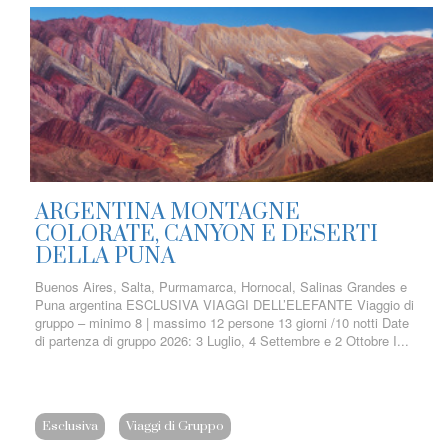
ARGENTINA MONTAGNE
COLORATE, CANYON E DESERTI
DELLA PUNA
Buenos Aires, Salta, Purmamarca, Hornocal, Salinas Grandes e
Puna argentina ESCLUSIVA VIAGGI DELL’ELEFANTE Viaggio di
gruppo – minimo 8 | massimo 12 persone 13 giorni /10 notti Date
di partenza di gruppo 2026: 3 Luglio, 4 Settembre e 2 Ottobre I...
Esclusiva
Viaggi di Gruppo