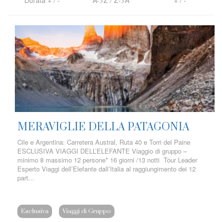
Durata
+
/
-
A->Z
/
Z->A
+
/
-
MERAVIGLIE DELLA PATAGONIA
Cile e Argentina: Carretera Austral, Ruta 40 e Torri del Paine
ESCLUSIVA VIAGGI DELL’ELEFANTE Viaggio di gruppo –
minimo 8 massimo 12 persone* 16 giorni /13 notti Tour Leader
Esperto Viaggi dell’Elefante dall’Italia al raggiungimento dei 12
part...
Esclusiva
Viaggi di Gruppo