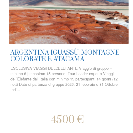
ARGENTINA IGUASSÙ, MONTAGNE
COLORATE E ATACAMA
ESCLUSIVA VIAGGI DELL’ELEFANTE Viaggio di gruppo –
minimo 8 | massimo 15 persone Tour Leader esperto Viaggi
dell’Elefante dall’Italia con minimo 15 partecipanti 14 giorni /12
notti Date di partenza di gruppo 2026: 21 febbraio e 31 Ottobre
Indi...
4500 €