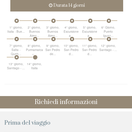
Durata 14 giorni
1° giorno,
2° giorno,
3° giorno,
4° giorno,
5° giorno,
6° Giorno,
Italia - Bue...
Buenos
Buenos
Escursione
Escursione
Puerto
Aires...
Aires...
a...
a...
Iguaz...
7° giorno,
8° giorno,
9° giorno,
10° giorno,
11° giorno,
12° giorno,
Salta -
Purmamarca
San Pedro
San Pedro
San Pedro
Santiago - ...
Queb...
–...
de...
d...
d...
13° giorno,
14° giorno,
Santiago - ...
Italia
Richiedi informazioni
Prima del viaggio