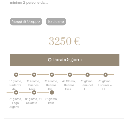
minimo 2 persone da...
Viaggi di Gruppo
Esclusiva
3250 €
Durata 9 giorni
1° giorno,
2º Giorno,
3º Giorno,
4º Giorno,
5° giorno,
6° giorno,
Partenza
Buenos
Buenos
Buenos
Terra del
Ushuaia –
dal...
Aires...
Aire...
Aires...
Fu...
El...
7° giorno,
8° giorno, El
9° giorno,
Lago
Calafate ...
Italia
Argenti...