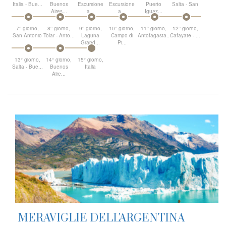
Italia - Bue...
Buenos
Escursione
Escursione
Puerto
Salta - San
Aires...
a...
a...
Iguaz...
...
7° giorno,
8° giorno,
9° giorno,
10° giorno,
11° giorno,
12° giorno,
San Antonio
Tolar - Anto...
Laguna
Campo di
Antofagasta...
Cafayate - ...
...
Grand...
Pi...
13° giorno,
14° giorno,
15° giorno,
Salta - Bue...
Buenos
Italia
Aire...
MERAVIGLIE DELL'ARGENTINA