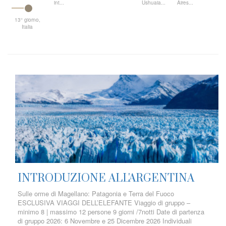
int...
Ushuaia...
Aires...
13° giorno,
Italia
INTRODUZIONE ALL'ARGENTINA
Sulle orme di Magellano: Patagonia e Terra del Fuoco
ESCLUSIVA VIAGGI DELL’ELEFANTE Viaggio di gruppo –
minimo 8 | massimo 12 persone 9 giorni /7notti Date di partenza
di gruppo 2026: 6 Novembre e 25 Dicembre 2026 Individuali