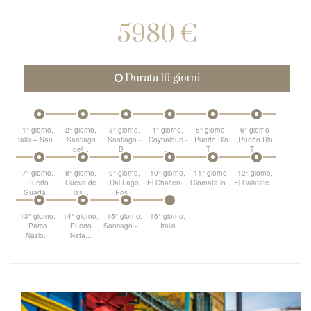
5980 €
Durata 16 giorni
1° giorno,
2° giorno,
3° giorno,
4° giorno,
5° giorno,
6° giorno
Italia – San...
Santiago
Santiago -
Coyhaique -
Puerto Rio
,Puerto Rio
del...
B...
...
T...
T...
7° giorno,
8° giorno,
9° giorno,
10° giorno,
11° giorno,
12° giorno,
Puerto
Cueva de
Dal Lago
El Chalten ...
Giornata in...
El Calafate...
Guada...
las...
Pos...
13° giorno,
14° giorno,
15° giorno,
16° giorno,
Parco
Puerto
Santiago - ...
Italia
Nazio...
Nata...