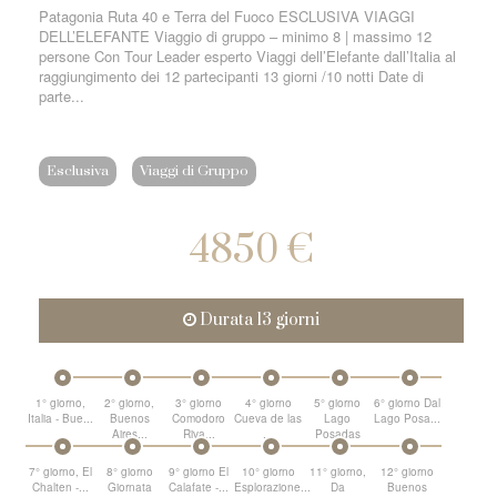
Patagonia Ruta 40 e Terra del Fuoco ESCLUSIVA VIAGGI
DELL’ELEFANTE Viaggio di gruppo – minimo 8 | massimo 12
persone Con Tour Leader esperto Viaggi dell’Elefante dall’Italia al
raggiungimento dei 12 partecipanti 13 giorni /10 notti Date di
parte...
Esclusiva
Viaggi di Gruppo
4850 €
Durata 13 giorni
1° giorno,
2° giorno,
3° giorno
4° giorno
5° giorno
6° giorno Dal
Italia - Bue...
Buenos
Comodoro
Cueva de las
Lago
Lago Posa...
Aires...
Riva...
...
Posadas
7° giorno, El
8° giorno
9° giorno El
10° giorno
11° giorno,
12° giorno
Chalten -...
Giornata
Calafate -...
Esplorazione...
Da
Buenos