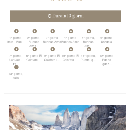
Durata 13 giorni
1° giorno,
2° giorno,
3° giorno
4° giorno
5° giorno,
6° giorno
Italia - Bue...
Buenos
Buenos Aires
Buenos Aires
Buenos
Ushuaia
Aires...
Aire...
7° giorno,
8° giorno El
9° giorno El
10° giorno El
11° giorno,
12° giorno
Ushuaia -
Calafate ...
Calafate (...
Calafate ...
Puerto Ig...
Puerto
El...
Iguaz...
13° giorno,
Italia