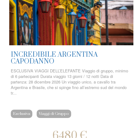
INCREDIBILE ARGENTINA
CAPODANNO
ESCLUSIVA VIAGGI DELL’ELEFANTE Viaggio di gruppo, minimo
di 6 partecipanti Durata viaggio 13 giorni / 12 notti Data di
partenza: 28 dicembre 2026 Un viaggio unico, a cavallo tra
Argentina e Brasile, che si spinge fino all’estremo sud del mondo
tr...
Esclusiva
Viaggi di Gruppo
6480 €