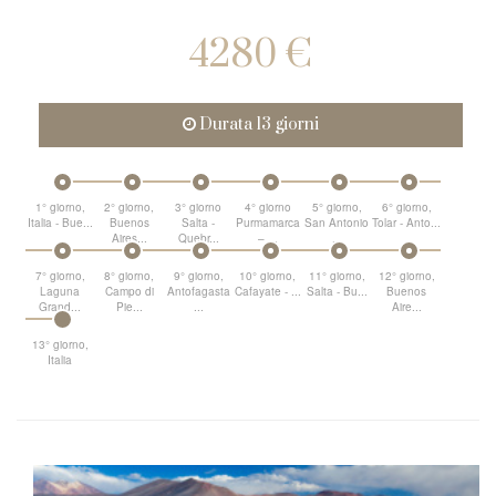
4280 €
Durata 13 giorni
1° giorno,
2° giorno,
3° giorno
4° giorno
5° giorno,
6° giorno,
Italia - Bue...
Buenos
Salta -
Purmamarca
San Antonio
Tolar - Anto...
Aires...
Quebr...
– ...
...
7° giorno,
8° giorno,
9° giorno,
10° giorno,
11° giorno,
12° giorno,
Laguna
Campo di
Antofagasta
Cafayate - ...
Salta - Bu...
Buenos
Grand...
Pie...
...
Aire...
13° giorno,
Italia