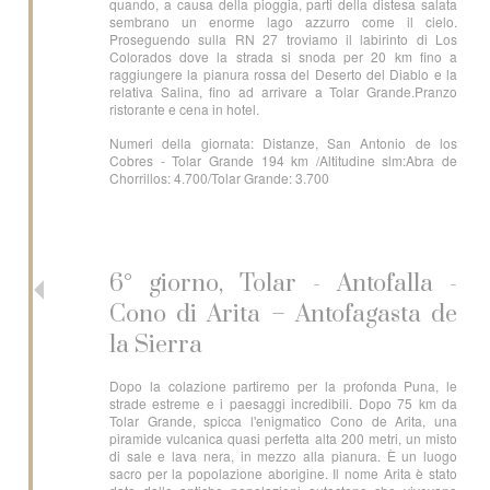
quando, a causa della pioggia, parti della distesa salata
sembrano un enorme lago azzurro come il cielo.
Proseguendo sulla RN 27 troviamo il labirinto di Los
Colorados dove la strada si snoda per 20 km fino a
raggiungere la pianura rossa del Deserto del Diablo e la
relativa Salina, fino ad arrivare a Tolar Grande.Pranzo
ristorante e cena in hotel.
Numeri della giornata: Distanze, San Antonio de los
Cobres - Tolar Grande 194 km /Altitudine slm:Abra de
Chorrillos: 4.700/Tolar Grande: 3.700
6° giorno, Tolar - Antofalla -
Cono di Arita – Antofagasta de
la Sierra
Dopo la colazione partiremo per la profonda Puna, le
strade estreme e i paesaggi incredibili. Dopo 75 km da
Tolar Grande, spicca l'enigmatico Cono de Arita, una
piramide vulcanica quasi perfetta alta 200 metri, un misto
di sale e lava nera, in mezzo alla pianura. È un luogo
sacro per la popolazione aborigine. Il nome Arita è stato