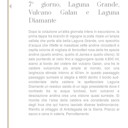
7° giorno, Laguna Grande,
Vulcano Galan e Laguna
Diamante
Dopo la colazione un'altra giornata intera in escursione, la
prima tappa tra branchi di vigogne la pista risale un’ampia
vallata che porta alla bella Laguna Grande, uno specchio
d’acqua che riflette le maestose vette andine circostanti e
ospita colonie di migliaia di fenicotteri rosa delle tre specie
andine (quello andino, quello di James e quello cileno). Si
sale puntando al cielo fino a raggiungere quota 4.800 mt,
siamo al bordo del cratere del vulcano Galan, una tra le
caldere vulcaniche più ampie al mondo, con una
larghezza stimata intorno ai 40 km. In questo paesaggio
paesaggio surreale si staglia a 4600 dentro il bordo sud-
occidentale della caldera la spettacolare Laguna
Diamante un residuo salato di un lago preesistente dove il
contrasto tra le acque turchesi, fumi vulcanici e
desolazione andina crea una visione quasi surreale. Si
ricorda che l’area della caldera era considerata sacra
dagli Inca che qui hanno lasciato diverse testimonianze.
Rientro al villaggio di Antofagasta de la Sierra. Pranzo al
sacco e cena in osteria. Pernottamento