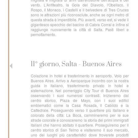
vento. L'Anfiteatro, la Gola del Diavolo, l'Obelisco, il
Rospo, il Monaco, i Castelli e il belvedere di Tres Cruces
sono le attrazioni più riconosciute, anche se ogni metro di
questa strada è imperdibile. Più avanti, verso est, si vede il
gigantesco specchio del bacino di Cabra Corral e infine si
raggiunge nuovamente la città di Salta. Pasti liberi e
pernottamento.
11° giorno, Salta - Buenos Aires
Colazione in hotel e trasferimento in aeroporto. Volo per
Buenos Aires. Arrivo a Aeroparque incontro con la nostra
guida in italiano, trasferimento privato in hotel e
sistemazione. Nel pomeriggio City Tour di Buenos Aires
osservando i suoi numerosi contrasti. Inizieremo dal
centro storico, Plaza de Mayo, con i suoi edifici
emblematici come la Casa Rosada, il Cabildo e la
Cattedrale. Proseguendo verso il quartiere più italiano e
colorato della città: La Boca, cammineremo per le sue
strade colorate e conosceremo la storia dei primi immigrati
italiani che hanno abitato il quartiere. Proseguiremo per il
centro storico di San Telmo e visiteremo il suo mercato,
uno dei luoghi più caratteristici dove troverete prodotti