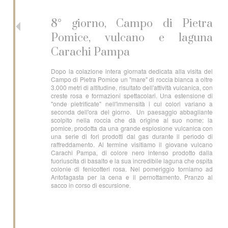
8° giorno, Campo di Pietra
Pomice, vulcano e laguna
Carachi Pampa
Dopo la colazione intera giornata dedicata alla visita del
Campo di Pietra Pomice un "mare" di roccia bianca a oltre
3.000 metri di altitudine, risultato dell'attività vulcanica, con
creste rosa e formazioni spettacolari. Una estensione di
"onde pietrificate" nell'immensità i cui colori variano a
seconda dell'ora del giorno. Un paesaggio abbagliante
scolpito nella roccia che dà origine al suo nome: la
pomice, prodotta da una grande esplosione vulcanica con
una serie di fori prodotti dal gas durante il periodo di
raffreddamento. Al termine visitiamo il giovane vulcano
Carachi Pampa, di colore nero intenso prodotto dalla
fuoriuscita di basalto e la sua incredibile laguna che ospita
colonie di fenicotteri rosa. Nel pomeriggio torniamo ad
Antofagasta per la cena e il pernottamento. Pranzo al
sacco in corso di escursione.