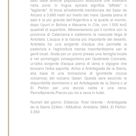
dato dalle antiche popolazioni autoctone che vivevano
nella zona: in lingua aymara significa "affilato" o
"tagliente". Si trova all'estremità meridionale del Salar de
Arizaro a 3.690 metri sul livello del mare. Questa piana di
sale è la più grande dell'Argentina e la quarta al mondo,
dopo Uyuni in Bolivia e Atacama in Cile, con 1.500 km2
quadrati di superficie. Attraverseremo poi il confine con la
provincia di Catamarca e visiteremo la nascosta Vega di
Antofalla. L'acqua è la risorsa più importante del deserto,
Antofalla ha una sorgente d'acqua che permette la
pastorizia e l'agricoltura risorsa importantissima per le
genti locali. Sosta per un picnic presso una famiglia locale
e nel pomeriggio proseguiremo per Quebrada Colorada,
un'altra sorgente d'acqua piena di lama e vigogne che
brucano l'erba saporita. Arrivo a Antofagasta de la Sierra,
alla base di una formazione di ignimbrite (roccia
vulcanica) del vulcano Galan. Questa sera secondo le
disponibilità dormiremo o ad Antofagasta de la Sierra o al
El Peñón per una doccia calda e una cena.
Pernottamento.Pranzo pic nic e cena in hotel.
Numeri del giorno: Distanza: Tolar Grande - Antofagasta
de la Sierra 224km / Altitudine: Antofalla: 3864, El Peñón:
3.350