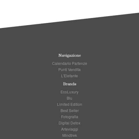
Navigazione
Calendario Partenze
Punti Vendita
L'Elefante
Brands
EcoLuxury
Blu
Limited Edition
Best Seller
Fotografia
Digital Detox
Arteviaggi
Mindtrek