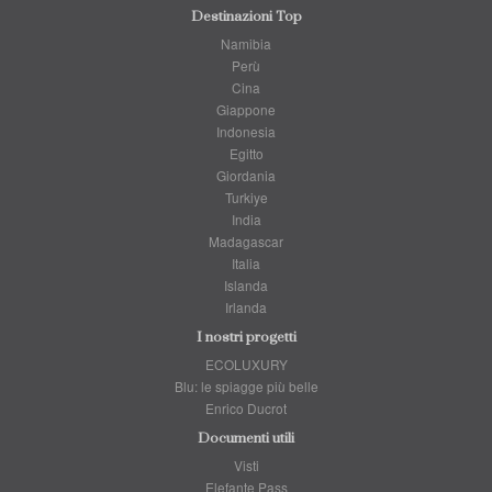
Destinazioni Top
Namibia
Perù
Cina
Giappone
Indonesia
Egitto
Giordania
Turkiye
India
Madagascar
Italia
Islanda
Irlanda
I nostri progetti
ECOLUXURY
Blu: le spiagge più belle
Enrico Ducrot
Documenti utili
Visti
Elefante Pass