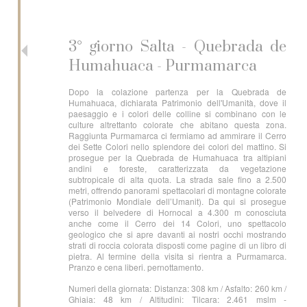
3° giorno Salta - Quebrada de
Humahuaca - Purmamarca
Dopo la colazione partenza per la Quebrada de
Humahuaca, dichiarata Patrimonio dell'Umanità, dove il
paesaggio e i colori delle colline si combinano con le
culture altrettanto colorate che abitano questa zona.
Raggiunta Purmamarca ci fermiamo ad ammirare il Cerro
dei Sette Colori nello splendore dei colori del mattino. Si
prosegue per la Quebrada de Humahuaca tra altipiani
andini e foreste, caratterizzata da vegetazione
subtropicale di alta quota. La strada sale fino a 2.500
metri, offrendo panorami spettacolari di montagne colorate
(Patrimonio Mondiale dell’Umanit). Da qui si prosegue
verso il belvedere di Hornocal a 4.300 m conosciuta
anche come il Cerro dei 14 Colori, uno spettacolo
geologico che si apre davanti ai nostri occhi mostrando
strati di roccia colorata disposti come pagine di un libro di
pietra. Al termine della visita si rientra a Purmamarca.
Pranzo e cena liberi. pernottamento.
Numeri della giornata: Distanza: 308 km / Asfalto: 260 km /
Ghiaia: 48 km / Altitudini: Tilcara: 2.461 mslm -