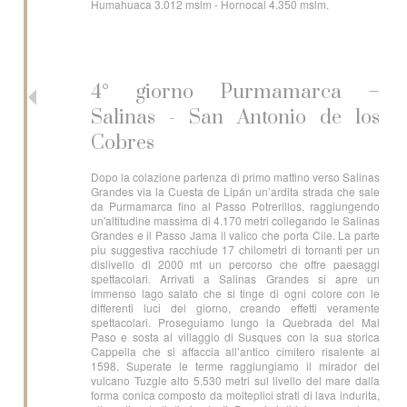
Humahuaca 3.012 mslm - Hornocal 4.350 mslm.
4° giorno Purmamarca –
Salinas - San Antonio de los
Cobres
Dopo la colazione partenza di primo mattino verso Salinas
Grandes via la Cuesta de Lipán un’ardita strada che sale
da Purmamarca fino al Passo Potrerillos, raggiungendo
un'altitudine massima di 4.170 metri collegando le Salinas
Grandes e il Passo Jama il valico che porta Cile. La parte
piu suggestiva racchiude 17 chilometri di tornanti per un
dislivello di 2000 mt un percorso che offre paesaggi
spettacolari. Arrivati a Salinas Grandes si apre un
immenso lago salato che si tinge di ogni colore con le
differenti luci del giorno, creando effetti veramente
spettacolari. Proseguiamo lungo la Quebrada del Mal
Paso e sosta al villaggio di Susques con la sua storica
Cappella che si affaccia all’antico cimitero risalente al
1598. Superate le terme raggiungiamo il mirador del
vulcano Tuzgle alto 5.530 metri sul livello del mare dalla
forma conica composto da molteplici strati di lava indurita,