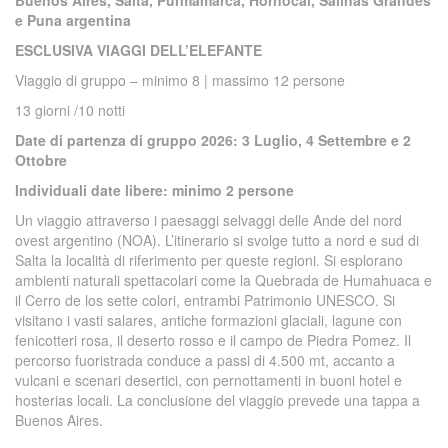
Buenos Aires, Salta, Purmamarca, Hornocal, Salinas Grandes
e Puna argentina
ESCLUSIVA VIAGGI DELL’ELEFANTE
Viaggio di gruppo – minimo 8 | massimo 12 persone
13 giorni /10 notti
Date di partenza di gruppo 2026: 3 Luglio, 4 Settembre e 2
Ottobre
Individuali date libere: minimo 2 persone
Un viaggio attraverso i paesaggi selvaggi delle Ande del nord
ovest argentino (NOA). L’itinerario si svolge tutto a nord e sud di
Salta la località di riferimento per queste regioni. Si esplorano
ambienti naturali spettacolari come la Quebrada de Humahuaca e
il Cerro de los sette colori, entrambi Patrimonio UNESCO. Si
visitano i vasti salares, antiche formazioni glaciali, lagune con
fenicotteri rosa, il deserto rosso e il campo de Piedra Pomez. Il
percorso fuoristrada conduce a passi di 4.500 mt, accanto a
vulcani e scenari desertici, con pernottamenti in buoni hotel e
hosterias locali. La conclusione del viaggio prevede una tappa a
Buenos Aires.