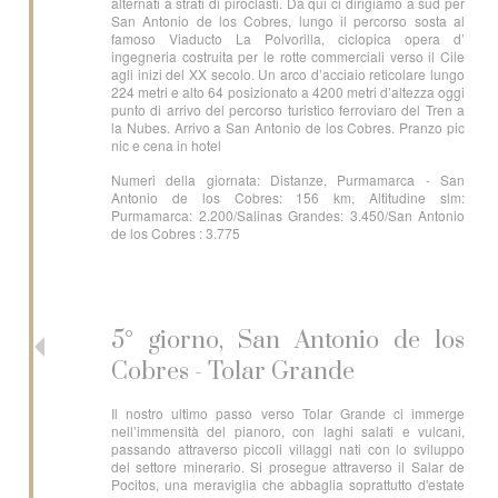
alternati a strati di piroclasti. Da qui ci dirigiamo a sud per
San Antonio de los Cobres, lungo il percorso sosta al
famoso Viaducto La Polvorilla, ciclopica opera d’
ingegneria costruita per le rotte commerciali verso il Cile
agli inizi del XX secolo. Un arco d’acciaio reticolare lungo
224 metri e alto 64 posizionato a 4200 metri d’altezza oggi
punto di arrivo del percorso turistico ferroviaro del Tren a
la Nubes. Arrivo a San Antonio de los Cobres. Pranzo pic
nic e cena in hotel
Numeri della giornata: Distanze, Purmamarca - San
Antonio de los Cobres: 156 km, Altitudine slm:
Purmamarca: 2.200/Salinas Grandes: 3.450/San Antonio
de los Cobres : 3.775
5° giorno, San Antonio de los
Cobres - Tolar Grande
Il nostro ultimo passo verso Tolar Grande ci immerge
nell’immensità del pianoro, con laghi salati e vulcani,
passando attraverso piccoli villaggi nati con lo sviluppo
del settore minerario. Si prosegue attraverso il Salar de
Pocitos, una meraviglia che abbaglia soprattutto d'estate