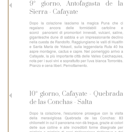
9° giorno, Antofagasta de la
Sierra - Cafayate
Dopo la colazione lasciamo la magica Puna che ci
regalano ancora delle formidabili cartoline e
scorci panorami di promontori innevati, vulcani, saline,
gigantesche dune di sabbia e un impressionante declino
nella cuesta de Randolfo. Raggiungiamo le valli di Hualfín
e Santa María de Yokavil, sulla leggendaria Ruta 40 tra
aspre montagne, cactus e capre. Nel pomeriggio arrivo a
Cafayate, la più importante città delle Valles Calchaquies,
nota per i suoi vini e soprattutto per l'uva bianca Torrontés.
Pranzo e cena liberi. Pernottamento.
10° giorno, Cafayate - Quebrada
de las Conchas - Salta
Dopo la colazione, l'escursione prosegue con la visita
della meravigliosa Quebrada de las Conchas: 83
chilometri in cui il panorama non dà tregua, grazie ai colori
delle sue colline e alle incredibili forme disegnate per
migliaia e migliaia di anni dall'erosione dell'acqua e del