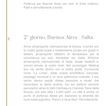
Partenza per Buenos Aires con volo di linea notturno.
Pasti e pernottamento a bordo.
2° giorno, Buenos Aires - Salta
Arrivo all'aeroporto internazionale di Ezeiza, incontro con
la nostra guida locale e trasferimento privato con guida in
italiano all’aeroporto cittadino di Aeroparque per la
coincidenza sul volo domestico per Salta. All'arrivo
all'aeroporto internazionale di Salta, sarete trasferiti in
veicolo privato al vostro hotel. Nel pomeriggio Walking
tour nel centro storico con la vostra guida. Conosciuta
come "La Linda", Salta unisce architettura coloniale,
paesaggi montuosi e un ricco patrimonio culturale. Il suo
centro storico ospita chiese barocche e musei che
raccontano la storia andina. Da qui partono percorsi
panoramici verso le Valli Calchaquí e il famoso Treno delle
Nuvole, che sale oltre i 4.000 metri. La città è anche un
punto di partenza ideale per esplorare la diversità del
nord-ovest argentino. Pranzo e cena liberi. Pernottamento