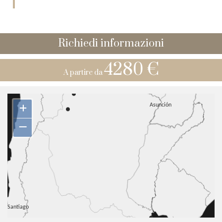
Richiedi informazioni
4280 €
A partire da
+
–