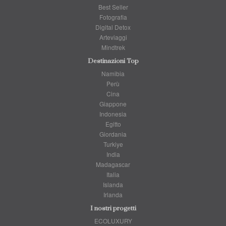
Best Seller
Fotografia
Digital Detox
Arteviaggi
Mindtrek
Destinazioni Top
Namibia
Perù
Cina
Giappone
Indonesia
Egitto
Giordania
Turkiye
India
Madagascar
Italia
Islanda
Irlanda
I nostri progetti
ECOLUXURY