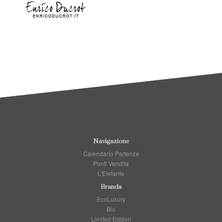
Navigazione
Calendario Partenze
Punti Vendita
L'Elefante
Brands
EcoLuxury
Blu
Limited Edition