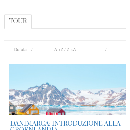
TOUR
Durata
+
/
-
A->Z
/
Z->A
+
/
-
DANIMARCA: INTRODUZIONE ALLA