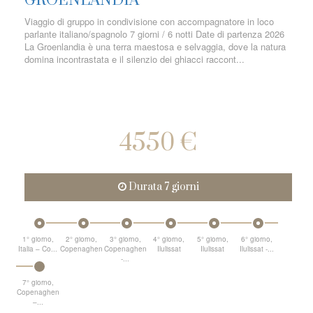
GROENLANDIA
Viaggio di gruppo in condivisione con accompagnatore in loco
parlante italiano/spagnolo 7 giorni / 6 notti Date di partenza 2026
La Groenlandia è una terra maestosa e selvaggia, dove la natura
domina incontrastata e il silenzio dei ghiacci raccont...
4550 €
Durata 7 giorni
1° giorno,
2° giorno,
3° giorno,
4° giorno,
5° giorno,
6° giorno,
Italia – Co...
Copenaghen
Copenaghen
Ilulissat
Ilulissat
Ilulissat -...
-...
7° giorno,
Copenaghen
–...