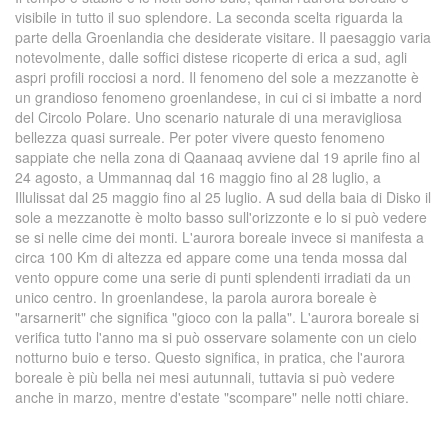
visibile in tutto il suo splendore. La seconda scelta riguarda la
parte della Groenlandia che desiderate visitare. Il paesaggio varia
notevolmente, dalle soffici distese ricoperte di erica a sud, agli
aspri profili rocciosi a nord. Il fenomeno del sole a mezzanotte è
un grandioso fenomeno groenlandese, in cui ci si imbatte a nord
del Circolo Polare. Uno scenario naturale di una meravigliosa
bellezza quasi surreale. Per poter vivere questo fenomeno
sappiate che nella zona di Qaanaaq avviene dal 19 aprile fino al
24 agosto, a Ummannaq dal 16 maggio fino al 28 luglio, a
Illulissat dal 25 maggio fino al 25 luglio. A sud della baia di Disko il
sole a mezzanotte è molto basso sull'orizzonte e lo si può vedere
se si nelle cime dei monti. L'aurora boreale invece si manifesta a
circa 100 Km di altezza ed appare come una tenda mossa dal
vento oppure come una serie di punti splendenti irradiati da un
unico centro. In groenlandese, la parola aurora boreale è
"arsarnerit" che significa "gioco con la palla". L'aurora boreale si
verifica tutto l'anno ma si può osservare solamente con un cielo
notturno buio e terso. Questo significa, in pratica, che l'aurora
boreale è più bella nei mesi autunnali, tuttavia si può vedere
anche in marzo, mentre d'estate "scompare" nelle notti chiare.