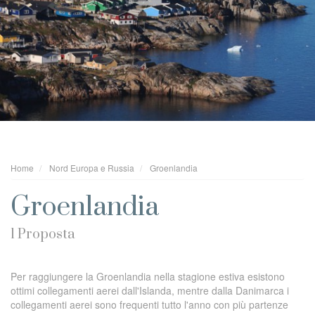
Home
Nord Europa e Russia
Groenlandia
Groenlandia
1 Proposta
Per raggiungere la Groenlandia nella stagione estiva esistono
ottimi collegamenti aerei dall'Islanda, mentre dalla Danimarca i
collegamenti aerei sono frequenti tutto l'anno con più partenze