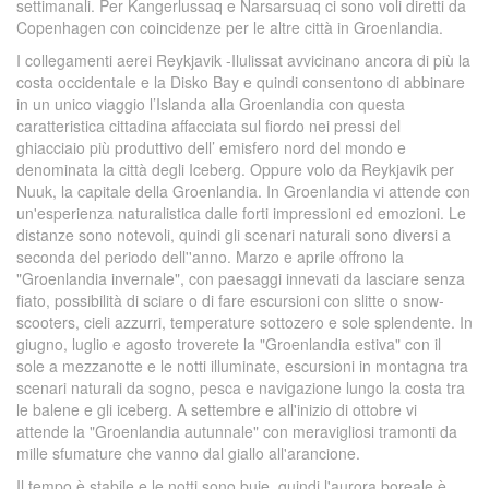
settimanali. Per Kangerlussaq e Narsarsuaq ci sono voli diretti da
Copenhagen con coincidenze per le altre città in Groenlandia.
I collegamenti aerei Reykjavik -Ilulissat avvicinano ancora di più la
costa occidentale e la Disko Bay e quindi consentono di abbinare
in un unico viaggio l’Islanda alla Groenlandia con questa
caratteristica cittadina affacciata sul fiordo nei pressi del
ghiacciaio più produttivo dell’ emisfero nord del mondo e
denominata la città degli Iceberg. Oppure volo da Reykjavik per
Nuuk, la capitale della Groenlandia. In Groenlandia vi attende con
un'esperienza naturalistica dalle forti impressioni ed emozioni. Le
distanze sono notevoli, quindi gli scenari naturali sono diversi a
seconda del periodo dell''anno. Marzo e aprile offrono la
"Groenlandia invernale", con paesaggi innevati da lasciare senza
fiato, possibilità di sciare o di fare escursioni con slitte o snow-
scooters, cieli azzurri, temperature sottozero e sole splendente. In
giugno, luglio e agosto troverete la "Groenlandia estiva" con il
sole a mezzanotte e le notti illuminate, escursioni in montagna tra
scenari naturali da sogno, pesca e navigazione lungo la costa tra
le balene e gli iceberg. A settembre e all'inizio di ottobre vi
attende la "Groenlandia autunnale" con meravigliosi tramonti da
mille sfumature che vanno dal giallo all'arancione.
Il tempo è stabile e le notti sono buie, quindi l'aurora boreale è