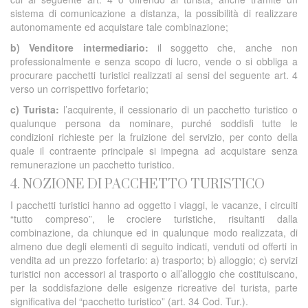
sistema di comunicazione a distanza, la possibilità di realizzare
autonomamente ed acquistare tale combinazione;
b) Venditore intermediario:
il soggetto che, anche non
professionalmente e senza scopo di lucro, vende o si obbliga a
procurare pacchetti turistici realizzati ai sensi del seguente art. 4
verso un corrispettivo forfetario;
c) Turista:
l’acquirente, il cessionario di un pacchetto turistico o
qualunque persona da nominare, purché soddisfi tutte le
condizioni richieste per la fruizione del servizio, per conto della
quale il contraente principale si impegna ad acquistare senza
remunerazione un pacchetto turistico.
4. NOZIONE DI PACCHETTO TURISTICO
I pacchetti turistici hanno ad oggetto i viaggi, le vacanze, i circuiti
“tutto compreso”, le crociere turistiche, risultanti dalla
combinazione, da chiunque ed in qualunque modo realizzata, di
almeno due degli elementi di seguito indicati, venduti od offerti in
vendita ad un prezzo forfetario: a) trasporto; b) alloggio; c) servizi
turistici non accessori al trasporto o all’alloggio che costituiscano,
per la soddisfazione delle esigenze ricreative del turista, parte
significativa del “pacchetto turistico” (art. 34 Cod. Tur.).