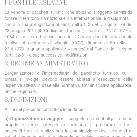
1. FONTI LEGISLATIVE
La vendita di pacchetti turistici, che abbiano a oggetto servizi da
fornire in territorio sia nazionale sia internazionale, è disciplinata –
fino alla sua abrogazione ai sensi dell’art. 3 del D. Lgs. n. 79 del
23 maggio 2011 (il “Codice del Turismo”) – dalla L. 27/12/1977 n.
1084 di ratifica ed esecuzione della Convenzione Internazionale
relativa al contratto di viaggio (CCV), firmata a Bruxelles il
23.4.1970 in quanto applicabile – nonché dal Codice del Turismo
(artt. 32-51) e sue successive modificazioni.
2. REGIME AMMINISTRATIVO
L’organizzatore e l’intermediario del pacchetto turistico, cui il
turista si rivolge, devono essere abilitati all’esecuzione delle
rispettive attività in base alla normativa amministrativa applicabile,
anche regionale.
3. DEFINIZIONI
Ai fini del presente contratto s’intende per:
a) Organizzatore di viaggio:
il soggetto che si obbliga in nome
proprio e verso corrispettivo forfetario, a procurare a terzi
pacchetti turistici, realizzando la combinazione degli elementi di
cui al seguente art. 4 o offrendo al turista, anche tramite un