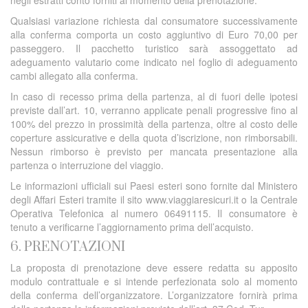
negli estratti conto forniti al momento della prenotazione.
Qualsiasi variazione richiesta dal consumatore successivamente
alla conferma comporta un costo aggiuntivo di Euro 70,00 per
passeggero. Il pacchetto turistico sarà assoggettato ad
adeguamento valutario come indicato nel foglio di adeguamento
cambi allegato alla conferma.
In caso di recesso prima della partenza, al di fuori delle ipotesi
previste dall’art. 10, verranno applicate penali progressive fino al
100% del prezzo in prossimità della partenza, oltre al costo delle
coperture assicurative e della quota d’iscrizione, non rimborsabili.
Nessun rimborso è previsto per mancata presentazione alla
partenza o interruzione del viaggio.
Le informazioni ufficiali sui Paesi esteri sono fornite dal Ministero
degli Affari Esteri tramite il sito www.viaggiaresicuri.it o la Centrale
Operativa Telefonica al numero 06491115. Il consumatore è
tenuto a verificarne l’aggiornamento prima dell’acquisto.
6. PRENOTAZIONI
La proposta di prenotazione deve essere redatta su apposito
modulo contrattuale e si intende perfezionata solo al momento
della conferma dell’organizzatore. L’organizzatore fornirà prima