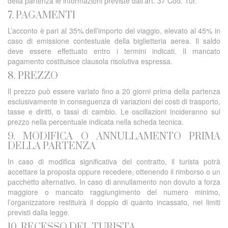
della partenza le informazioni previste dall’art. 37 Cod. Tur.
7. PAGAMENTI
L’acconto è pari al 35% dell’importo del viaggio, elevato al 45% in
caso di emissione contestuale della biglietteria aerea. Il saldo
deve essere effettuato entro i termini indicati. Il mancato
pagamento costituisce clausola risolutiva espressa.
8. PREZZO
Il prezzo può essere variato fino a 20 giorni prima della partenza
esclusivamente in conseguenza di variazioni dei costi di trasporto,
tasse e diritti, o tassi di cambio. Le oscillazioni incideranno sul
prezzo nella percentuale indicata nella scheda tecnica.
9. MODIFICA O ANNULLAMENTO PRIMA
DELLA PARTENZA
In caso di modifica significativa del contratto, il turista potrà
accettare la proposta oppure recedere, ottenendo il rimborso o un
pacchetto alternativo. In caso di annullamento non dovuto a forza
maggiore o mancato raggiungimento del numero minimo,
l’organizzatore restituirà il doppio di quanto incassato, nei limiti
previsti dalla legge.
10. RECESSO DEL TURISTA