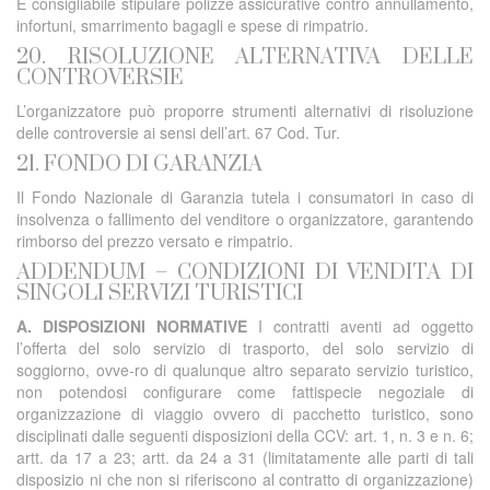
È consigliabile stipulare polizze assicurative contro annullamento,
infortuni, smarrimento bagagli e spese di rimpatrio.
20. RISOLUZIONE ALTERNATIVA DELLE
CONTROVERSIE
L’organizzatore può proporre strumenti alternativi di risoluzione
delle controversie ai sensi dell’art. 67 Cod. Tur.
21. FONDO DI GARANZIA
Il Fondo Nazionale di Garanzia tutela i consumatori in caso di
insolvenza o fallimento del venditore o organizzatore, garantendo
rimborso del prezzo versato e rimpatrio.
ADDENDUM – CONDIZIONI DI VENDITA DI
SINGOLI SERVIZI TURISTICI
A. DISPOSIZIONI NORMATIVE
I contratti aventi ad oggetto
l’offerta del solo servizio di trasporto, del solo servizio di
soggiorno, ovve-ro di qualunque altro separato servizio turistico,
non potendosi configurare come fattispecie negoziale di
organizzazione di viaggio ovvero di pacchetto turistico, sono
disciplinati dalle seguenti disposizioni della CCV: art. 1, n. 3 e n. 6;
artt. da 17 a 23; artt. da 24 a 31 (limitatamente alle parti di tali
disposizio ni che non si riferiscono al contratto di organizzazione)