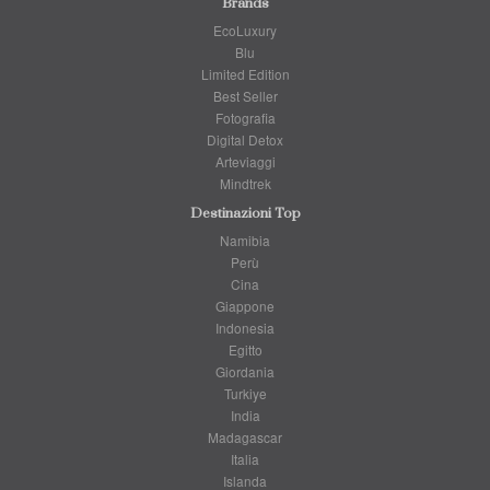
Brands
EcoLuxury
Blu
Limited Edition
Best Seller
Fotografia
Digital Detox
Arteviaggi
Mindtrek
Destinazioni Top
Namibia
Perù
Cina
Giappone
Indonesia
Egitto
Giordania
Turkiye
India
Madagascar
Italia
Islanda