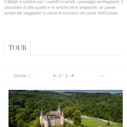
Il Belgio è celebre per i castelli incantati, i paesaggi verdeggianti, il
cioccolato di alta qualità e le antiche birre artigianali: un paese
amato dai viaggiatori in cerca di emozioni nel cuore dell'Europa.
TOUR
Durata
+
/
-
A->Z
/
Z->A
+
/
-