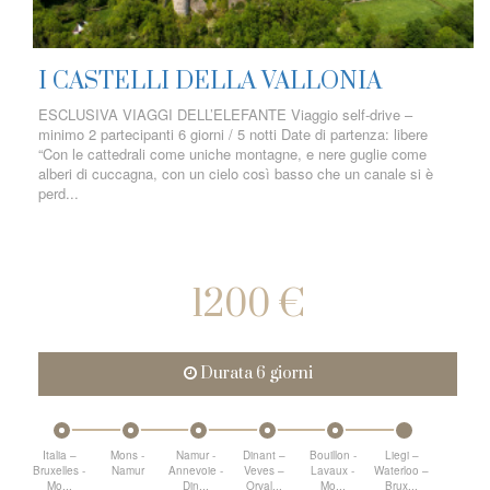
I CASTELLI DELLA VALLONIA
ESCLUSIVA VIAGGI DELL’ELEFANTE Viaggio self-drive –
minimo 2 partecipanti 6 giorni / 5 notti Date di partenza: libere
“Con le cattedrali come uniche montagne, e nere guglie come
alberi di cuccagna, con un cielo così basso che un canale si è
perd...
1200 €
Durata 6 giorni
Italia –
Mons -
Namur -
Dinant –
Bouillon -
Liegi –
Bruxelles -
Namur
Annevoie -
Veves –
Lavaux -
Waterloo –
Mo...
Din...
Orval...
Mo...
Brux...