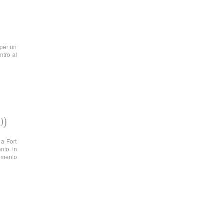
 per un
ntro al
0)
 a Fort
ento in
rimento