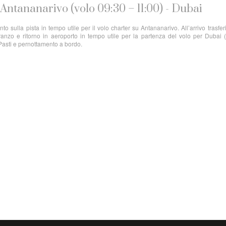
– Antananarivo (volo 09:30 – 11:00) - Dubai
to sulla pista in tempo utile per il volo charter su Antananarivo. All’arrivo trasfe
pranzo e ritorno in aeroporto in tempo utile per la partenza del volo per Dubai (
 Pasti e pernottamento a bordo.