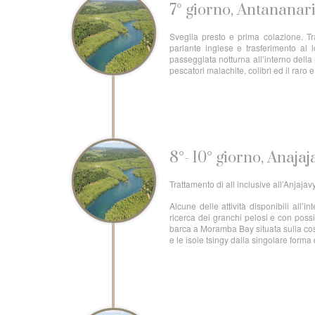
7° giorno, Antananari
Sveglia presto e prima colazione. Tr
parlante inglese e trasferimento al l
passeggiata notturna all’interno della
pescatori malachite, colibrì ed il rar
8°- 10° giorno, Anajaj
Trattamento di all inclusive all’Anjajavy
Alcune delle attività disponibili all
ricerca dei granchi pelosi e con poss
barca a Moramba Bay situata sulla cost
e le isole tsingy dalla singolare forma