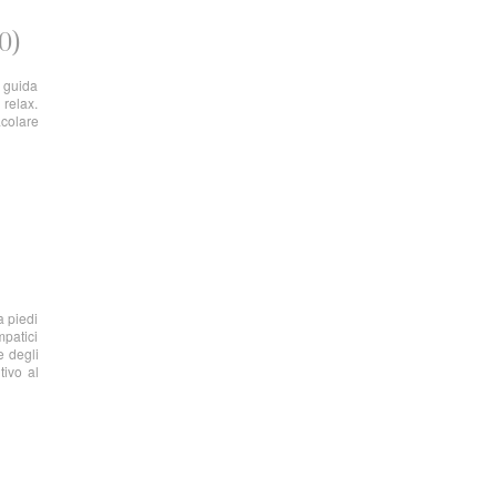
0)
a guida
 relax.
acolare
a piedi
mpatici
e degli
tivo al