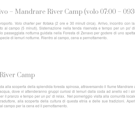
rivo – Mandrare River Camp (volo 07:00 – 093
oporto. Volo charter per Ifotaka (2 ore e 30 minuti circa). Arrivo, incontro con l
nto al campo (5 minuti). Sistemazione nella tenda riservata e tempo per un po' di
o passeggiata notturna guidata nella Foresta di Zenavo per godere di uno spett
 specie di lemuri notturne. Rientro al campo, cena e pernottamento.
 River Camp
da alla scoperta della splendida foresta spinosa, attraversando il fiume Mandrare 
’acqua, dove vi attenderanno gruppi curiosi di lemuri dalla coda ad anello ed i si
er il pranzo e tempo per un po' di relax. Nel pomeriggio visita alla comunità local
duttore, alla scoperta della cultura di questa etnia e delle sue tradizioni. Aperi
 al campo per la cena ed il pernottamento.