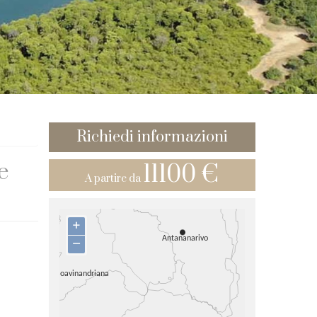
Richiedi informazioni
e
11100 €
A partire da
+
–