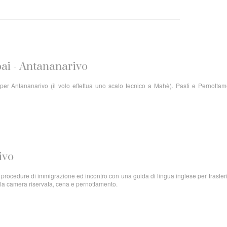
ubai - Antananarivo
per Antananarivo (il volo effettua uno scalo tecnico a Mahè). Pasti e Pernotta
ivo
e procedure di immigrazione ed incontro con una guida di lingua inglese per trasfe
ella camera riservata, cena e pernottamento.