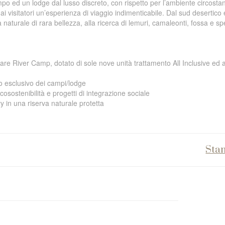
po ed un lodge dal lusso discreto, con rispetto per l’ambiente circosta
 visitatori un’esperienza di viaggio indimenticabile. Dal sud desertico 
 naturale di rara bellezza, alla ricerca di lemuri, camaleonti, fossa e sp
are River Camp, dotato di sole nove unità trattamento All Inclusive ed at
o esclusivo dei campi/lodge
osostenibilità e progetti di integrazione sociale
y in una riserva naturale protetta
Sta