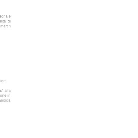
rsonale
lità di
 martin
sort.
s" alla
ione in
candida