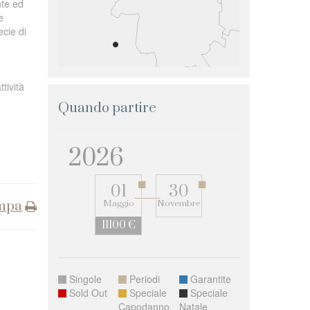
nte ed
e
ecie di
tività
Quando partire
2026
01
30
mpa
Maggio
Novembre
11100 €
Singole
Periodi
Garantite
Sold Out
Speciale
Speciale
Capodanno
Natale