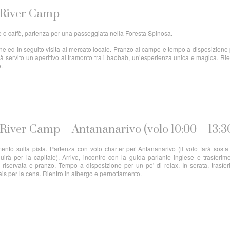
 River Camp
tè o caffè, partenza per una passeggiata nella Foresta Spinosa.
ne ed in seguito visita al mercato locale. Pranzo al campo e tempo a disposizione
rà servito un aperitivo al tramonto tra i baobab, un’esperienza unica e magica. Rie
o.
River Camp – Antananarivo (volo 10:00 – 13:3
ento sulla pista. Partenza con volo charter per Antananarivo (il volo farà sosta
irà per la capitale). Arrivo, incontro con la guida parlante inglese e trasferim
iservata e pranzo. Tempo a disposizione per un po' di relax. In serata, trasfe
rais per la cena. Rientro in albergo e pernottamento.