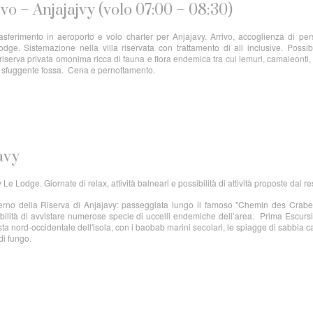
vo – Anjajajvy (volo 07:00 – 08:30)
asferimento in aeroporto e volo charter per Anjajavy. Arrivo, accoglienza di pe
odge. Sistemazione nella villa riservata con trattamento di all inclusive. Possibi
 riserva privata omonima ricca di fauna e flora endemica tra cui lemuri, camaleonti,
o e sfuggente fossa. Cena e pernottamento.
avy
 Le Lodge. Giornate di relax, attività balneari e possibilità di attività proposte dal re
’interno della Riserva di Anjajavy: passeggiata lungo il famoso "Chemin des Crabe
ibilità di avvistare numerose specie di uccelli endemiche dell’area. Prima Escurs
a nord-occidentale dell'isola, con i baobab marini secolari, le spiagge di sabbia 
 di fungo.