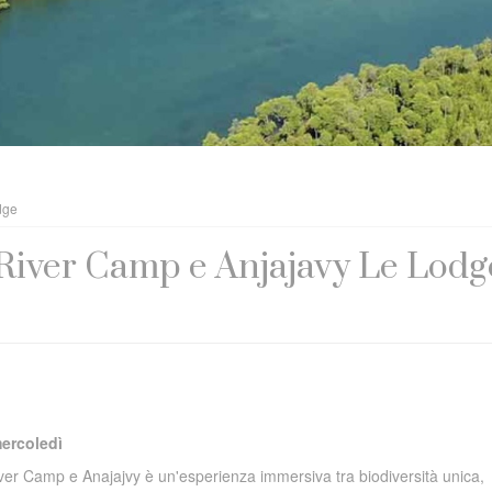
dge
iver Camp e Anjajavy Le Lodg
mercoledì
er Camp e Anajajvy è un'esperienza immersiva tra biodiversità unica,