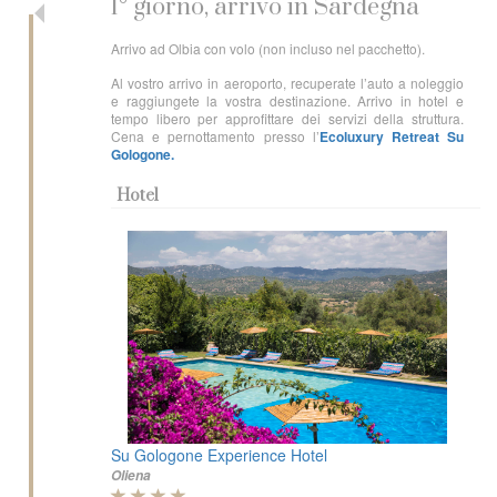
1° giorno, arrivo in Sardegna
Arrivo ad Olbia con volo (non incluso nel pacchetto).
Al vostro arrivo in aeroporto, recuperate l’auto a noleggio
e raggiungete la vostra destinazione. Arrivo in hotel e
tempo libero per approfittare dei servizi della struttura.
Cena e pernottamento presso l’
Ecoluxury Retreat Su
Gologone.
Hotel
Su Gologone Experience Hotel
Oliena