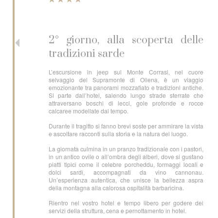
2° giorno, alla scoperta delle
tradizioni sarde
L’escursione in jeep sul Monte Corrasi, nel cuore
selvaggio del Supramonte di Oliena, è un viaggio
emozionante tra panorami mozzafiato e tradizioni antiche.
Si parte dall’hotel, salendo lungo strade sterrate che
attraversano boschi di lecci, gole profonde e rocce
calcaree modellate dal tempo.
Durante il tragitto si fanno brevi soste per ammirare la vista
e ascoltare racconti sulla storia e la natura del luogo.
La giornata culmina in un pranzo tradizionale con i pastori,
in un antico ovile o all’ombra degli alberi, dove si gustano
piatti tipici come il celebre porcheddu, formaggi locali e
dolci sardi, accompagnati da vino cannonau.
Un’esperienza autentica, che unisce la bellezza aspra
della montagna alla calorosa ospitalità barbaricina.
Rientro nel vostro hotel e tempo libero per godere dei
servizi della struttura, cena e pernottamento in hotel.