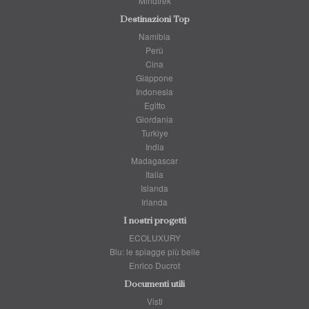
Mindtrek
Destinazioni Top
Namibia
Perù
Cina
Giappone
Indonesia
Egitto
Giordania
Turkiye
India
Madagascar
Italia
Islanda
Irlanda
I nostri progetti
ECOLUXURY
Blu: le spiagge più belle
Enrico Ducrot
Documenti utili
Visti