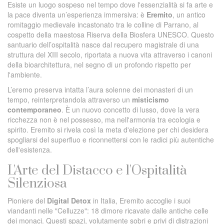
Esiste un luogo sospeso nel tempo dove l'essenzialità si fa arte e
la pace diventa un’esperienza immersiva: è
Eremito
, un antico
romitaggio medievale incastonato tra le colline di Parrano, al
cospetto della maestosa Riserva della Biosfera UNESCO. Questo
santuario dell’ospitalità nasce dal recupero magistrale di una
struttura del XIII secolo, riportata a nuova vita attraverso i canoni
della bioarchitettura, nel segno di un profondo rispetto per
l'ambiente.
L’eremo preserva intatta l’aura solenne dei monasteri di un
tempo, reinterpretandola attraverso un
misticismo
contemporaneo
. È un nuovo concetto di lusso, dove la vera
ricchezza non è nel possesso, ma nell'armonia tra ecologia e
spirito. Eremito si rivela così la meta d'elezione per chi desidera
spogliarsi del superfluo e riconnettersi con le radici più autentiche
dell'esistenza.
L'Arte del Distacco e l'Ospitalità
Silenziosa
Pioniere del
Digital Detox
in Italia, Eremito accoglie i suoi
viandanti nelle "Celluzze": 18 dimore ricavate dalle antiche celle
dei monaci. Questi spazi, volutamente sobri e privi di distrazioni