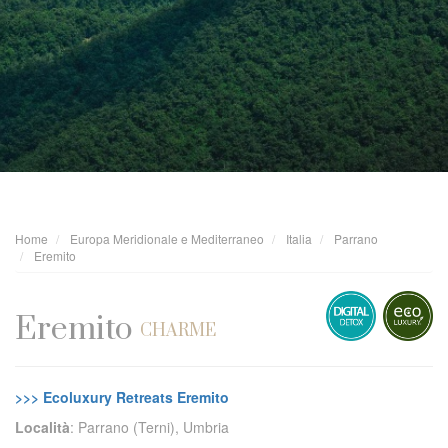
Home
Europa Meridionale e Mediterraneo
Italia
Parrano
Eremito
Eremito
CHARME
>>> Ecoluxury Retreats Eremito
Località
: Parrano (Terni), Umbria