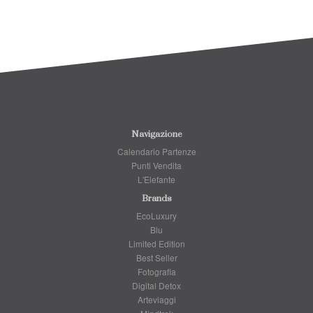
Navigazione
Calendario Partenze
Punti Vendita
L'Elefante
Brands
EcoLuxury
Blu
Limited Edition
Best Seller
Fotografia
Digital Detox
Arteviaggi