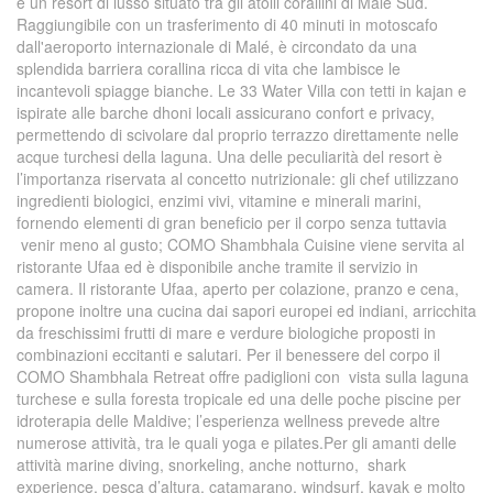
è un resort di lusso situato tra gli atolli corallini di Malé Sud.
Raggiungibile con un trasferimento di 40 minuti in motoscafo
dall'aeroporto internazionale di Malé, è circondato da una
splendida barriera corallina ricca di vita che lambisce le
incantevoli spiagge bianche. Le 33 Water Villa con tetti in kajan e
ispirate alle barche dhoni locali assicurano confort e privacy,
permettendo di scivolare dal proprio terrazzo direttamente nelle
acque turchesi della laguna. Una delle peculiarità del resort è
l’importanza riservata al concetto nutrizionale: gli chef utilizzano
ingredienti biologici, enzimi vivi, vitamine e minerali marini,
fornendo elementi di gran beneficio per il corpo senza tuttavia
venir meno al gusto; COMO Shambhala Cuisine viene servita al
ristorante Ufaa ed è disponibile anche tramite il servizio in
camera. Il ristorante Ufaa, aperto per colazione, pranzo e cena,
propone inoltre una cucina dai sapori europei ed indiani, arricchita
da freschissimi frutti di mare e verdure biologiche proposti in
combinazioni eccitanti e salutari. Per il benessere del corpo il
COMO Shambhala Retreat offre padiglioni con vista sulla laguna
turchese e sulla foresta tropicale ed una delle poche piscine per
idroterapia delle Maldive; l’esperienza wellness prevede altre
numerose attività, tra le quali yoga e pilates.Per gli amanti delle
attività marine diving, snorkeling, anche notturno, shark
experience, pesca d’altura, catamarano, windsurf, kayak e molto