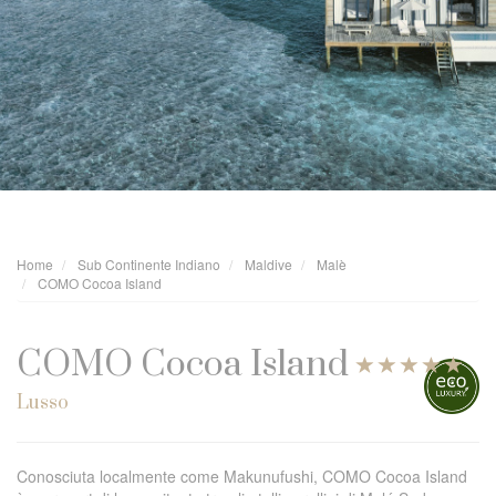
Home
Sub Continente Indiano
Maldive
Malè
COMO Cocoa Island
COMO Cocoa Island
Lusso
Conosciuta localmente come Makunufushi, COMO Cocoa Island