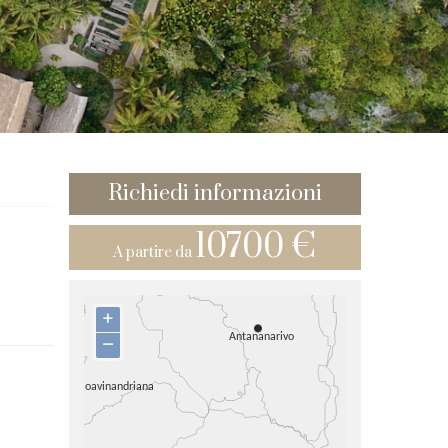
Richiedi informazioni
10700 €
A partire da
+
–