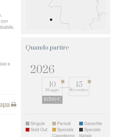
e.
, con
icabile.
Quando partire
sive e
2026
10
15
Maggio
Novembre
10700 €
mpa
Singole
Periodi
Garantite
Sold Out
Speciale
Speciale
Capodanno
Natale