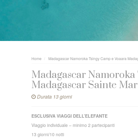
Home
Madagascar Namoroka Tsingy Camp e Voaara Madag
Madagascar Namoroka 
Madagascar Sainte Mar
Durata 13 giorni
ESCLUSIVA VIAGGI DELL’ELEFANTE
Viaggio individuale – minimo 2 partecipanti
13 giorni/10 notti