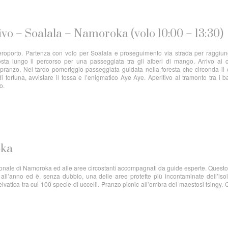
ivo – Soalala – Namoroka (volo 10:00 – 13:30)
eroporto. Partenza con volo per Soalala e proseguimento via strada per raggiun
 lungo il percorso per una passeggiata tra gli alberi di mango. Arrivo al 
 pranzo. Nel tardo pomeriggio passeggiata guidata nella foresta che circonda i
i fortuna, avvistare il fossa e l’enigmatico Aye Aye. Aperitivo al tramonto tra i 
to.
oka
ionale di Namoroka ed alle aree circostanti accompagnati da guide esperte. Quest
i all’anno ed è, senza dubbio, una delle aree protette più incontaminate dell’iso
vatica tra cui 100 specie di uccelli. Pranzo picnic all’ombra dei maestosi tsingy.