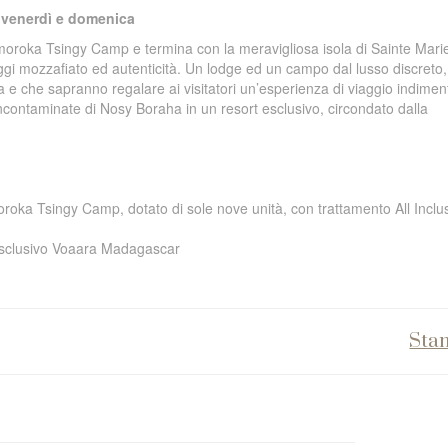
 venerdì e domenica
amoroka Tsingy Camp e termina con la meravigliosa isola di Sainte Mari
gi mozzafiato ed autenticità. Un lodge ed un campo dal lusso discreto
a e che sapranno regalare ai visitatori un’esperienza di viaggio indiment
contaminate di Nosy Boraha in un resort esclusivo, circondato dalla
oroka Tsingy Camp, dotato di sole nove unità, con trattamento All Inclu
l’esclusivo Voaara Madagascar
Sta