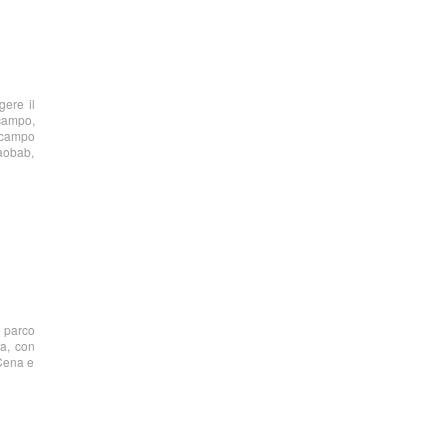
gere il
campo,
l campo
baobab,
o parco
la, con
 Cena e