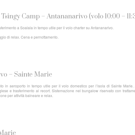
Tsingy Camp – Antananarivo (volo 10:00 – 11:
sferimento a Soalala in tempo utile per il volo charter su Antananarivo.
iggio di relax. Cena e pernottamento.
ivo – Sainte Marie
to in aeroporto in tempo utile per il volo domestico per l’isola di Sainte Marie. 
glese e trasferimento al recort. Sistemazione nel bungalow riservato con trattam
ne per attività balneare e relax.
 Marie