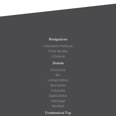
Navigazione
Calendario Partenze
Punti Vendita
L'Elefante
Brands
EcoLuxury
Blu
Limited Edition
Best Seller
Fotografia
Digital Detox
Arteviaggi
Mindtrek
Destinazioni Top