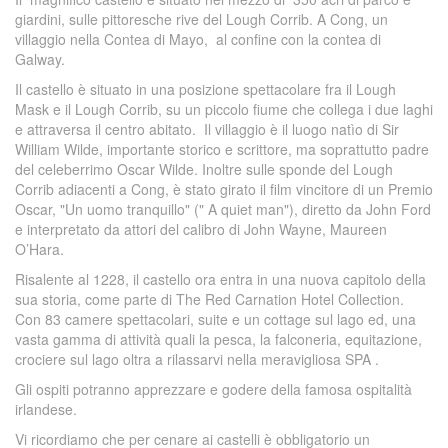
giardini, sulle pittoresche rive del Lough Corrib. A Cong, un
villaggio nella Contea di Mayo, al confine con la contea di
Galway.
Il castello è situato in una posizione spettacolare fra il Lough
Mask e il Lough Corrib, su un piccolo fiume che collega i due laghi
e attraversa il centro abitato. Il villaggio è il luogo natìo di Sir
William Wilde, importante storico e scrittore, ma soprattutto padre
del celeberrimo Oscar Wilde. Inoltre sulle sponde del Lough
Corrib adiacenti a Cong, è stato girato il film vincitore di un Premio
Oscar, "Un uomo tranquillo" (" A quiet man"), diretto da John Ford
e interpretato da attori del calibro di John Wayne, Maureen
O’Hara.
Risalente al 1228, il castello ora entra in una nuova capitolo della
sua storia, come parte di The Red Carnation Hotel Collection.
Con 83 camere spettacolari, suite e un cottage sul lago ed, una
vasta gamma di attività quali la pesca, la falconeria, equitazione,
crociere sul lago oltra a rilassarvi nella meravigliosa SPA .
Gli ospiti potranno apprezzare e godere della famosa ospitalità
irlandese.
Vi ricordiamo che per cenare ai castelli è obbligatorio un