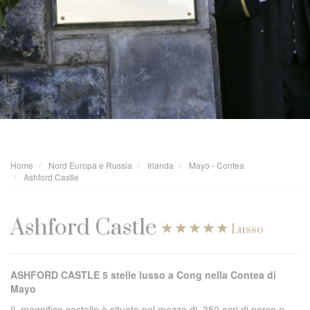
Home
Nord Europa e Russia
Irlanda
Mayo - Contea
Ashford Castle
Ashford Castle
Lusso
ASHFORD CASTLE 5 stelle lusso a Cong nella Contea di
Mayo
Il magnifico castello è situato nel mezzo di 350 acri di parco e