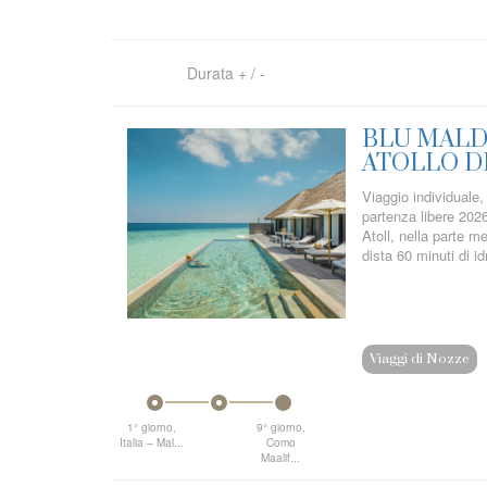
Durata
+
/
-
BLU MALD
ATOLLO D
Viaggio individuale,
partenza libere 202
Atoll, nella parte m
dista 60 minuti di id
Viaggi di Nozze
1° giorno,
9° giorno,
Italia – Mal...
Como
Maalif...