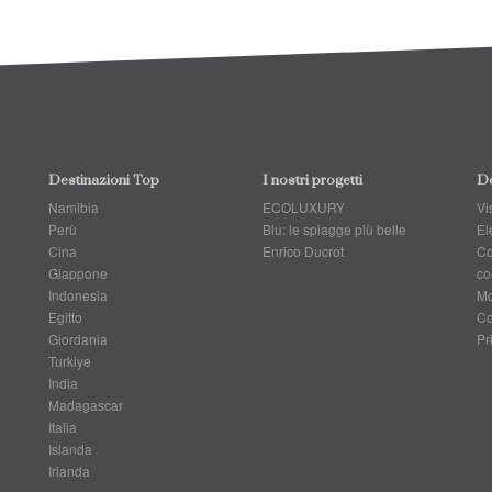
Destinazioni Top
I nostri progetti
Do
Namibia
ECOLUXURY
Vis
Perù
Blu: le spiagge più belle
El
Cina
Enrico Ducrot
Co
Giappone
co
Indonesia
Mo
Egitto
Co
Giordania
Pr
Turkiye
India
Madagascar
Italia
Islanda
Irlanda