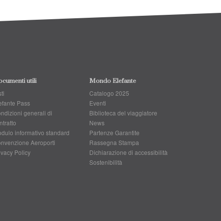
cumenti utili
Mondo Elefante
ti
Catalogo 2025
efante Pass
Eventi
ndizioni generali di
Biblioteca del viaggiatore
ntratto
News
dulo informativo standard
Partenze Garantite
nvenzione Aeroporti
Rassegna Stampa
ivacy Policy
Dichiarazione di accessibilità
Sostenibilità