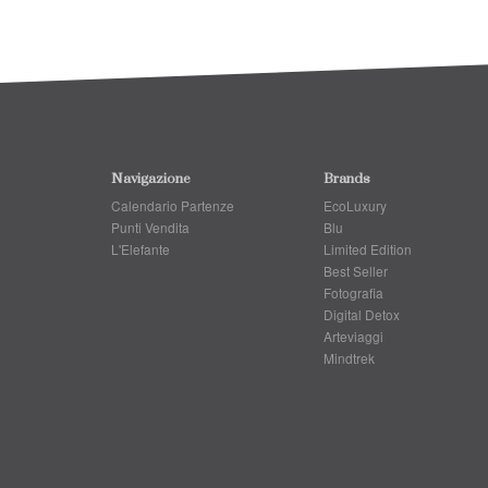
Navigazione
Brands
Calendario Partenze
EcoLuxury
Punti Vendita
Blu
L'Elefante
Limited Edition
Best Seller
Fotografia
Digital Detox
Arteviaggi
Mindtrek