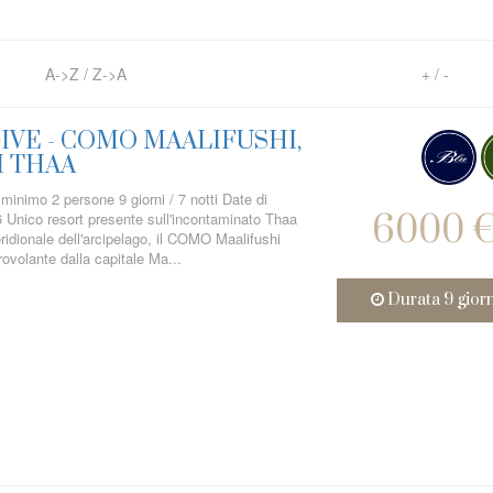
A->Z
/
Z->A
+
/
-
IVE - COMO MAALIFUSHI,
I THAA
 minimo 2 persone 9 giorni / 7 notti Date di
6000 
6 Unico resort presente sull'incontaminato Thaa
eridionale dell'arcipelago, il COMO Maalifushi
rovolante dalla capitale Ma...
Durata 9 gior