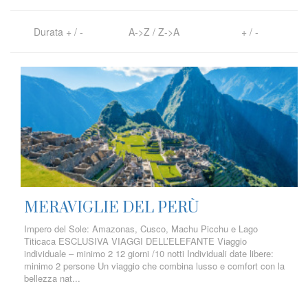
Durata
+
/
-
A->Z
/
Z->A
+
/
-
MERAVIGLIE DEL PERÙ
Impero del Sole: Amazonas, Cusco, Machu Picchu e Lago
Titicaca ESCLUSIVA VIAGGI DELL’ELEFANTE Viaggio
individuale – minimo 2 12 giorni /10 notti Individuali date libere:
minimo 2 persone Un viaggio che combina lusso e comfort con la
bellezza nat...