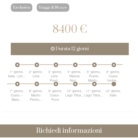
Esclusiva
Viaggi di Nozze
8400 €
Durata 12 giorni
1° giorno,
2° giorno,
3° giorno,
4° giorno,
5° giorno,
6° giorno,
Italia - Lim...
Lima
Lima -
Riserva
Puerto
Cusco
Puert...
Nazi...
Maldo...
l'ombe...
7° giorno,
8° giorno,
9° giorno,
10° giorno,
11° giorno,
12° giorno,
Cusco –
Machu
Cusco -
Lago Titica...
Lago Titica...
Italia
Mara...
Picchu...
Puno
Richiedi informazioni