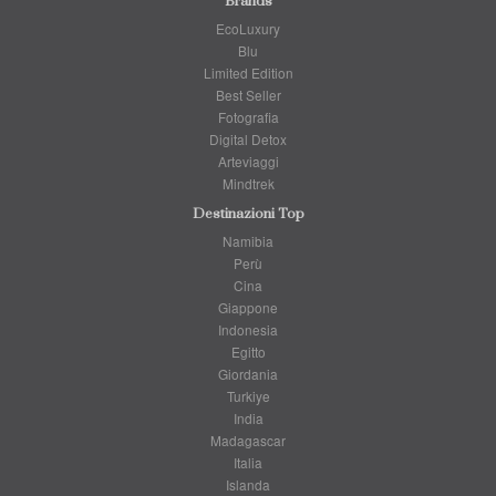
Brands
EcoLuxury
Blu
Limited Edition
Best Seller
Fotografia
Digital Detox
Arteviaggi
Mindtrek
Destinazioni Top
Namibia
Perù
Cina
Giappone
Indonesia
Egitto
Giordania
Turkiye
India
Madagascar
Italia
Islanda