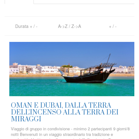
Durata
+
/
-
A->Z
/
Z->A
+
/
-
OMAN E DUBAI, DALLA TERRA
DELL'INCENSO ALLA TERRA DEI
MIRAGGI
Viaggio di gruppo in condivisione - minimo 2 partecipanti 9 giorni/8
notti Benvenuti in un viaggio straordinario tra tradizione e