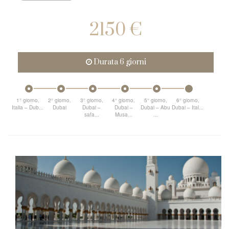
2150 €
Durata 6 giorni
1° giorno,
2° giorno,
3° giorno,
4° giorno,
5° giorno,
6° giorno,
Italia – Dub...
Dubai
Dubai –
Dubai –
Dubai – Abu
Dubai – Ital...
safa...
Musa...
...