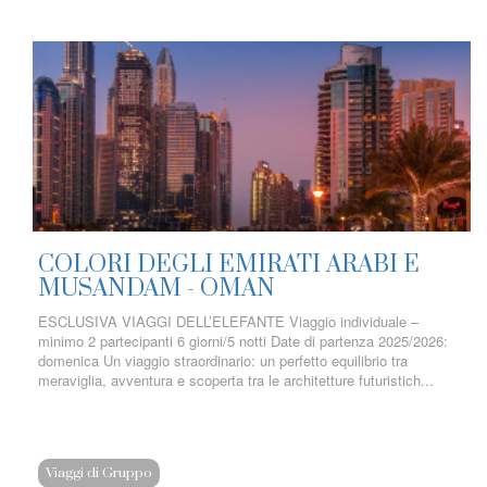
COLORI DEGLI EMIRATI ARABI E
MUSANDAM - OMAN
ESCLUSIVA VIAGGI DELL’ELEFANTE Viaggio individuale –
minimo 2 partecipanti 6 giorni/5 notti Date di partenza 2025/2026:
domenica Un viaggio straordinario: un perfetto equilibrio tra
meraviglia, avventura e scoperta tra le architetture futuristich...
Viaggi di Gruppo