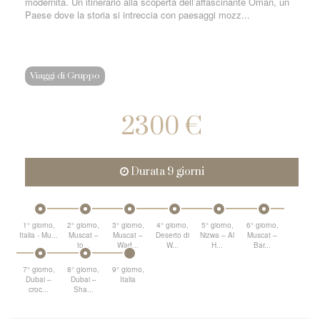
modernità. Un itinerario alla scoperta dell’affascinante Oman, un
Paese dove la storia si intreccia con paesaggi mozz...
Viaggi di Gruppo
2300 €
Durata 9 giorni
1° giorno,
2° giorno,
3° giorno,
4° giorno,
5° giorno,
6° giorno,
Italia - Mu...
Muscat –
Muscat –
Deserto di
Nizwa – Al
Muscat –
to...
Wad...
W...
H...
Bar...
7° giorno,
8° giorno,
9° giorno,
Dubai –
Dubai –
Italia
croc...
Sha...