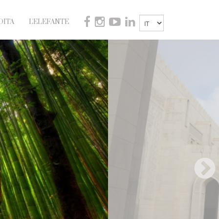
DITA
L'ELEFANTE