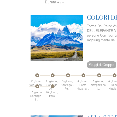
Durata
+
/
-
COLORI D
Torres Del Paine 
DELL’ELEFANTE Via
persone Con Tour Lea
raggiungimento dei 1
Viaggi di Gruppo
1° giorno,
2° giorno,
3 giorno,
4 giorno,
5 giorno,
6 giorn
Italia - San...
Santiago
Santiago –
Parco
Navigazione
Puert
del...
Pu...
Naziona...
l...
Natale.
15 giorno,
16 giorno,
Santiago -
Italia
I...