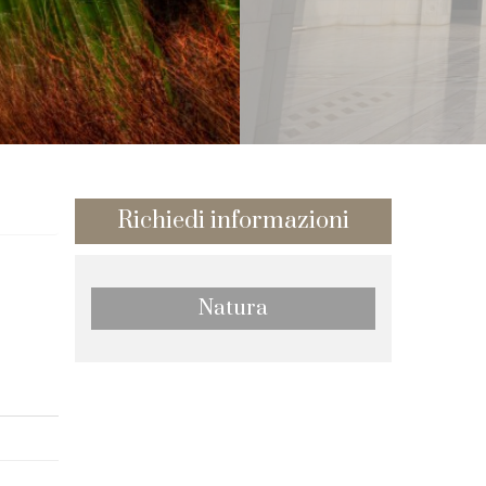
Richiedi informazioni
Natura