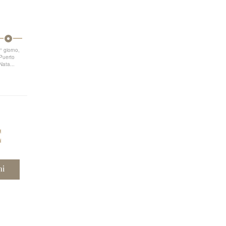
° giorno,
Puerto
Nata...
€
ni