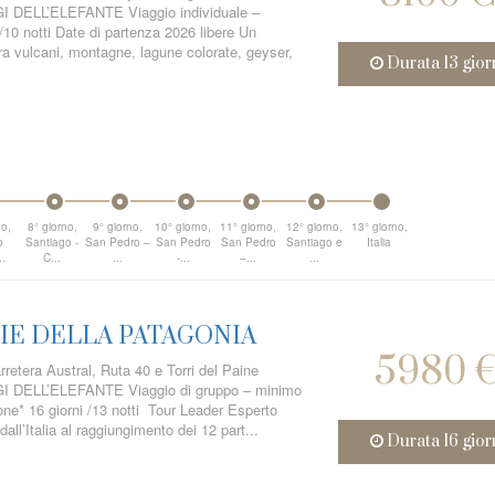
DELL’ELEFANTE Viaggio individuale –
/10 notti Date di partenza 2026 libere Un
tra vulcani, montagne, lagune colorate, geyser,
Durata 13 gior
no,
8° giorno,
9° giorno,
10° giorno,
11° giorno,
12° giorno,
13° giorno,
o
Santiago -
San Pedro –
San Pedro
San Pedro
Santiago e
Italia
..
C...
...
-...
–...
...
IE DELLA PATAGONIA
5980 
rretera Austral, Ruta 40 e Torri del Paine
 DELL’ELEFANTE Viaggio di gruppo – minimo
e* 16 giorni /13 notti Tour Leader Esperto
dall’Italia al raggiungimento dei 12 part...
Durata 16 gior