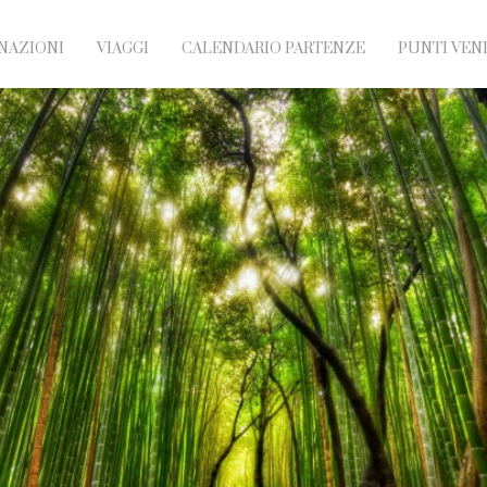
NAZIONI
VIAGGI
CALENDARIO PARTENZE
PUNTI VEN