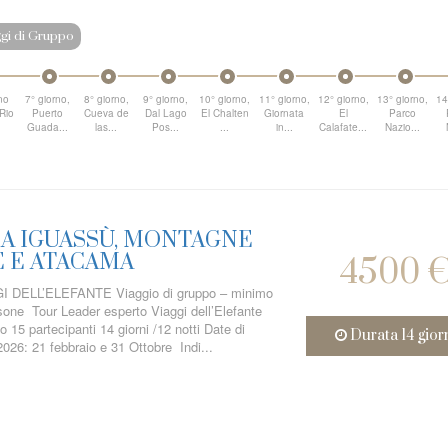
ggi di Gruppo
no
7° giorno,
8° giorno,
9° giorno,
10° giorno,
11° giorno,
12° giorno,
13° giorno,
14
Rio
Puerto
Cueva de
Dal Lago
El Chalten
Giornata
El
Parco
Guada...
las...
Pos...
...
in...
Calafate...
Nazio...
A IGUASSÙ, MONTAGNE
 E ATACAMA
4500 
 DELL’ELEFANTE Viaggio di gruppo – minimo
one Tour Leader esperto Viaggi dell’Elefante
o 15 partecipanti 14 giorni /12 notti Date di
Durata 14 gior
026: 21 febbraio e 31 Ottobre Indi...