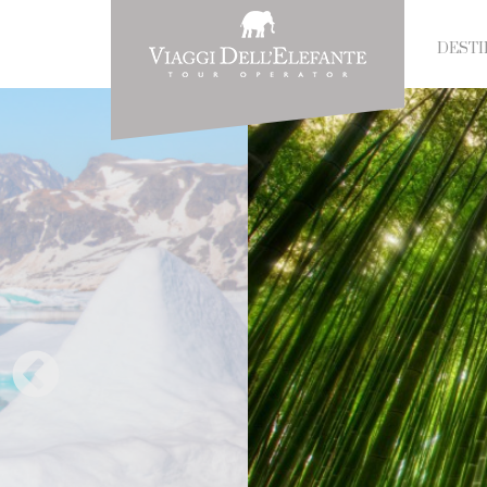
DESTI