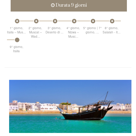
Durata 9 giorni
1° giorno,
2° giorno,
3° giorno,
4° giorno,
5° giorno | 7°
8° giorno,
Italia – Mus...
Muscat –
Deserto di ...
Nizwa –
giorno, ...
Salalah - It...
Wad...
Musc...
9° giorno,
Italia