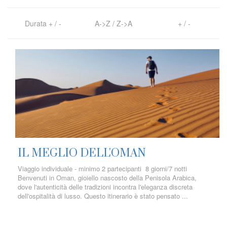
Durata
+
/
-
A->Z
/
Z->A
+
/
-
IL MEGLIO DELL'OMAN
Viaggio individuale - minimo 2 partecipanti 8 giorni/7 notti
Benvenuti in Oman, gioiello nascosto della Penisola Arabica,
dove l'autenticità delle tradizioni incontra l'eleganza discreta
dell'ospitalità di lusso. Questo itinerario è stato pensato ...