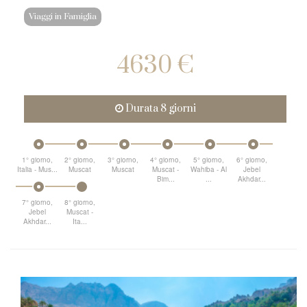
Viaggi in Famiglia
4630 €
Durata 8 giorni
1° giorno,
2° giorno,
3° giorno,
4° giorno,
5° giorno,
6° giorno,
Italia - Mus...
Muscat
Muscat
Muscat -
Wahiba - Al
Jebel
Bim...
...
Akhdar...
7° giorno,
8° giorno,
Jebel
Muscat -
Akhdar...
Ita...