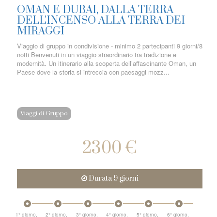
OMAN E DUBAI, DALLA TERRA
DELL'INCENSO ALLA TERRA DEI
MIRAGGI
Viaggio di gruppo in condivisione - minimo 2 partecipanti 9 giorni/8
notti Benvenuti in un viaggio straordinario tra tradizione e
modernità. Un itinerario alla scoperta dell’affascinante Oman, un
Paese dove la storia si intreccia con paesaggi mozz...
Viaggi di Gruppo
2300 €
Durata 9 giorni
1° giorno,
2° giorno,
3° giorno,
4° giorno,
5° giorno,
6° giorno,