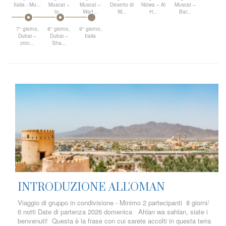
Italia - Mu...
Muscat –
Muscat –
Deserto di
Nizwa – Al
Muscat –
to...
Wad...
W...
H...
Bar...
7° giorno,
8° giorno,
9° giorno,
Dubai –
Dubai –
Italia
croc...
Sha...
INTRODUZIONE ALL'OMAN
Viaggio di gruppo in condivisione - Minimo 2 partecipanti 8 giorni/
6 notti Date di partenza 2026 domenica Ahlan wa sahlan, siate i
benvenuti! Questa è la frase con cui sarete accolti in questa terra