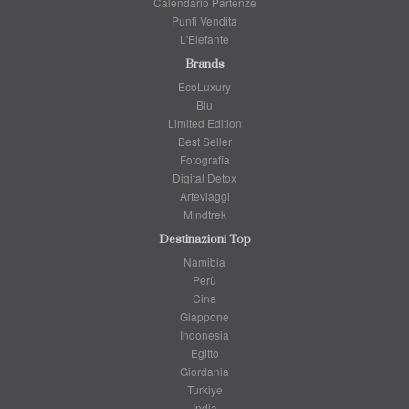
Calendario Partenze
Punti Vendita
L'Elefante
Brands
EcoLuxury
Blu
Limited Edition
Best Seller
Fotografia
Digital Detox
Arteviaggi
Mindtrek
Destinazioni Top
Namibia
Perù
Cina
Giappone
Indonesia
Egitto
Giordania
Turkiye
India