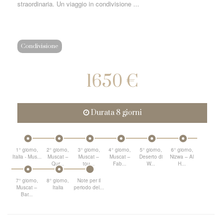
straordinaria. Un viaggio in condivisione ...
Condivisione
1650 €
Durata 8 giorni
1° giorno,
2° giorno,
3° giorno,
4° giorno,
5° giorno,
6° giorno,
Italia - Mus...
Muscat –
Muscat –
Muscat –
Deserto di
Nizwa – Al
Qur...
tou...
Fab...
W...
H...
7° giorno,
8° giorno,
Note per il
Muscat –
Italia
periodo del...
Bar...