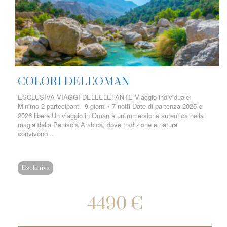
COLORI DELL'OMAN
ESCLUSIVA VIAGGI DELL’ELEFANTE Viaggio individuale -
Minimo 2 partecipanti 9 giorni / 7 notti Date di partenza 2025 e
2026 libere Un viaggio in Oman è un'immersione autentica nella
magia della Penisola Arabica, dove tradizione e natura
convivono...
Esclusiva
4490 €