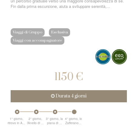
un percorso graduale verso una maggiore consapevolezza di sé.
Fin dalla prima escursione, aiuta a sviluppare serenità,...
Viaggi di Gruppo
Esclusiva
Viaggi con accompagnatore
1150 €
Durata 4 giorni
1° giorno,
2° giorno,
3° giorno, la
4° giorno, lo
ritrovo in A...
l’Anello di ...
piana di ...
Zafferano...