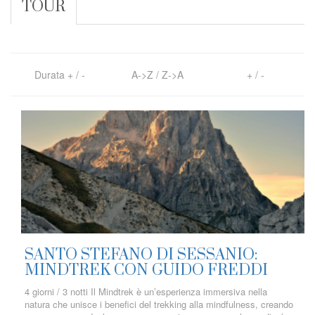
TOUR
Durata
+
/
-
A->Z
/
Z->A
+
/
-
SANTO STEFANO DI SESSANIO:
MINDTREK CON GUIDO FREDDI
4 giorni / 3 notti Il Mindtrek è un’esperienza immersiva nella
natura che unisce i benefici del trekking alla mindfulness, creando