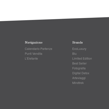
Navigazione
Brands
Calendario Partenze
EcoLuxury
Punti Vendita
Blu
L'Elefante
Limited Edition
Best Seller
Fotografia
Digital Detox
Arteviaggi
Mindtrek