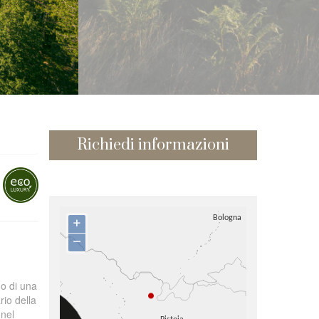
Richiedi informazioni
+
–
rno di una
rio della
 nel