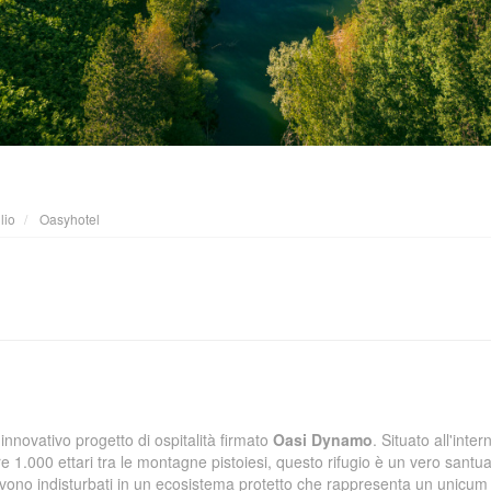
lio
Oasyhotel
'innovativo progetto di ospitalità firmato
Oasi Dynamo
. Situato all'inte
re 1.000 ettari tra le montagne pistoiesi, questo rifugio è un vero santua
vo vivono indisturbati in un ecosistema protetto che rappresenta un unicum