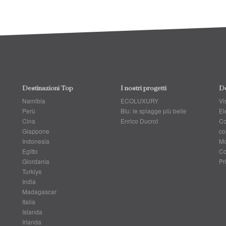
Destinazioni Top
I nostri progetti
Do
Namibia
ECOLUXURY
Vis
Perù
Blu: le spiagge più belle
El
Cina
Enrico Ducrot
Co
Giappone
co
Indonesia
Mo
Egitto
Co
Giordania
Pr
Turkiye
India
Madagascar
Italia
Islanda
Irlanda