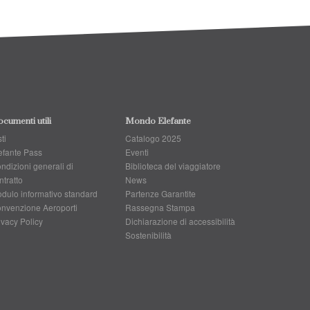
cumenti utili
Mondo Elefante
ti
Catalogo 2025
efante Pass
Eventi
ndizioni generali di
Biblioteca del viaggiatore
ntratto
News
dulo informativo standard
Partenze Garantite
nvenzione Aeroporti
Rassegna Stampa
ivacy Policy
Dichiarazione di accessibilità
Sostenibilità