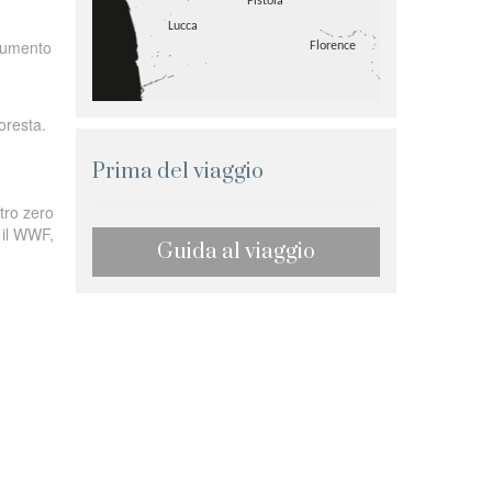
trumento
oresta.
Prima del viaggio
tro zero
 il WWF,
Guida al viaggio