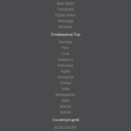
Best Seller
Fotografia
Digital Detox
Arteviaggi
Mindtrek
Destinazioni Top
Namibia
Perù
Cina
Giappone
Indonesia
Egitto
Giordania
Turkiye
India
Madagascar
Italia
Islanda
Irlanda
I nostri progetti
ECOLUXURY