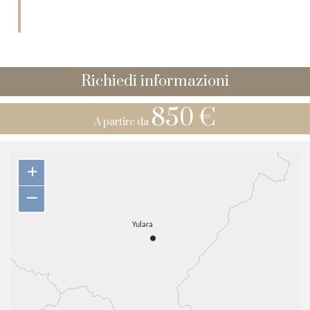
Richiedi informazioni
850 €
A partire da
+
–