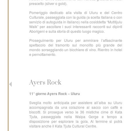
prescelto (silver o gold).
Pomeriggio dedicato alla visita di Uluru e del Centro
Culturale, passeggiata con la guida (a scelta italiana o con
servizio di autoguida in italiano) nella cosiddetta “Mutitijulu
Walk” per ascoltare i suoi interessanti racconti sui dipinti
Aborigeni e sulla storia di questo luogo magico.
Proseguimento per Uluru per ammirare l’affascinante
spettacolo del tramonto sul monolito più grande del
mondo sorseggiando un bicchiere di vino. Rientro in hotel
e pernottamento.
Ayers Rock
11° giorno Ayers Rock – Uluru
Sveglia molto anticipata per assistere all’alba su Uluru
accompagnata da una colazione al sacco con caffè e
biscotti. Si prosegue verso le 36 mistiche cime di Kata
Tjuta, passeggiata nella Walpa Gorge e tempo a
disposizione per esplorare la gola. Al termine si potrà
visitare anche il Kata Tjuta Cultural Centre.