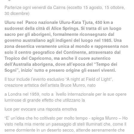
Partenze ogni venerdi da Cairns (eccetto 15 agosto, 15 ottobre,
30 dicembre)
Uluru nel
Parco nazionale Uluru-Kata Tjuta
, 450 km a
sudovest della città di
Alice Springs
. Si tratta di un luogo
sacro per gli
aborigeni
, formalmente riconsegnato dal
governo australiano agli indigeni del luogo nel
1985
. Una
zona desertica veramente unica al mondo e rappresenta non
solo il centro geografico del Continente, attraversato dal
Tropico del Capricorno, ma anche il cuore autentico
dell’Australia aborigena, dove all’epoca del “Tempo dei
Sogni”, inizio’ tutto e presero origine gli esseri viventi.
Il tour include l’evento esclusivo “A night at Field of Light”,
creazione artistica dell’artista Bruce Munro, nato
a Londra nel 1959, noto a livello internazionale per le sue opere
luminose di grande effetto che utilizzano la
luce per evocare una risposta emotiva
“E’ un’idea che ho coltivato per molto tempo - spiega Munro – Ho
visto nella mia mente un paesaggio di steli illuminati che, come il
seme dormiente in un deserto secco, attende serenamente che