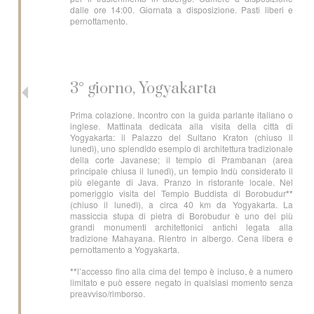
dalle ore 14:00. Giornata a disposizione. Pasti liberi e
pernottamento.
3° giorno, Yogyakarta
Prima colazione. Incontro con la guida parlante italiano o
inglese. Mattinata dedicata alla visita della città di
Yogyakarta: il Palazzo del Sultano Kraton (chiuso il
lunedì), uno splendido esempio di architettura tradizionale
della corte Javanese; il tempio di Prambanan (area
principale chiusa il lunedì), un tempio Indù considerato il
più elegante di Java. Pranzo in ristorante locale. Nel
pomeriggio visita del Tempio Buddista di Borobudur
**
(chiuso il lunedì), a circa 40 km da Yogyakarta. La
massiccia stupa di pietra di Borobudur è uno dei più
grandi monumenti architettonici antichi legata alla
tradizione Mahayana. Rientro in albergo. Cena libera e
pernottamento a Yogyakarta.
**
l’accesso fino alla cima del tempo è incluso, è a numero
limitato e può essere negato in qualsiasi momento senza
preavviso/rimborso.