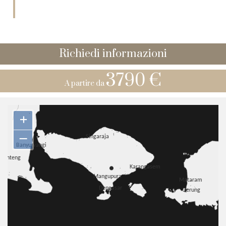
Richiedi informazioni
3790 €
A partire da
+
–