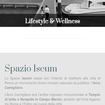
Lifestyle & Wellness
Spazio Iseum
Lo Spazio
Iseum
nasce con l’intento di restituire alla città di
Roma un monumento finora rimasto nascosto al pubblico: l’
Arco
Camigliano
.
L’Arco Camigliano era l’antico ingresso monumentale al
Tempio
di Iside e Serapide in Campo Marzio
, simbolo del forte legame
tra Roma e l’Egitto nel cuore della città.