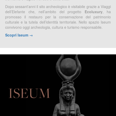
Dopo sessant'anni il sito archeologico è visitabile grazie a Viaggi
dell’Elefante che, nell’ambito del progetto
Ecoluxury
, ha
promosso il restauro per la conservazione del patrimonio
culturale e la tutela dell’identità territoriale. Nello spazio Iseum
convivono oggi archeologia, cultura e turismo responsabile.
Scopri Iseum →