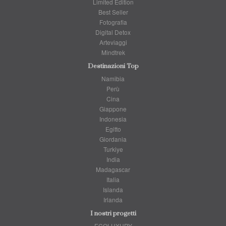
Limited Edition
Best Seller
Fotografia
Digital Detox
Arteviaggi
Mindtrek
Destinazioni Top
Namibia
Perù
Cina
Giappone
Indonesia
Egitto
Giordania
Turkiye
India
Madagascar
Italia
Islanda
Irlanda
I nostri progetti
ECOLUXURY