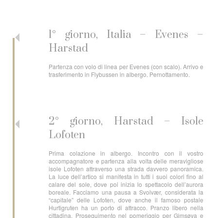
1° giorno, Italia – Evenes –
Harstad
Partenza con volo di linea per Evenes (con scalo). Arrivo e
trasferimento in Flybussen in albergo. Pernottamento.
2° giorno, Harstad – Isole
Lofoten
Prima colazione in albergo. Incontro con il vostro
accompagnatore e partenza alla volta delle meravigliose
isole Lofoten attraverso una strada davvero panoramica.
La luce dell’artico si manifesta in tutti i suoi colori fino al
calare del sole, dove poi inizia lo spettacolo dell’aurora
boreale. Facciamo una pausa a Svolvær, considerata la
“capitale” delle Lofoten, dove anche il famoso postale
Hurtigruten ha un porto di attracco. Pranzo libero nella
cittadina. Proseguimento nel pomeriggio per Gimsøya e