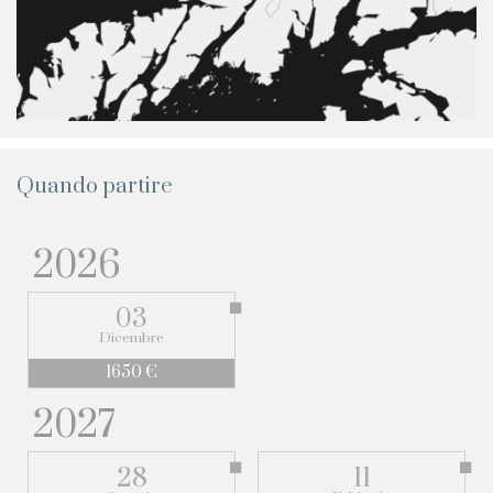
Quando partire
2026
03
Dicembre
1650 €
2027
28
11