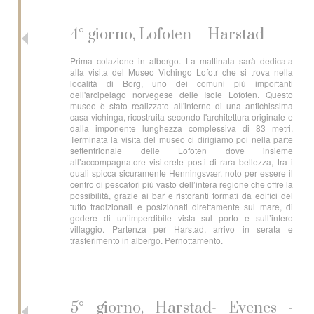
4° giorno, Lofoten – Harstad
Prima colazione in albergo. La mattinata sarà dedicata
alla visita del Museo Vichingo Lofotr che si trova nella
località di Borg, uno dei comuni più importanti
dell'arcipelago norvegese delle Isole Lofoten. Questo
museo è stato realizzato all'interno di una antichissima
casa vichinga, ricostruita secondo l'architettura originale e
dalla imponente lunghezza complessiva di 83 metri.
Terminata la visita del museo ci dirigiamo poi nella parte
settentrionale delle Lofoten dove insieme
all’accompagnatore visiterete posti di rara bellezza, tra i
quali spicca sicuramente Henningsvær, noto per essere il
centro di pescatori più vasto dell’intera regione che offre la
possibilità, grazie ai bar e ristoranti formati da edifici del
tutto tradizionali e posizionati direttamente sul mare, di
godere di un’imperdibile vista sul porto e sull’intero
villaggio. Partenza per Harstad, arrivo in serata e
trasferimento in albergo. Pernottamento.
5° giorno, Harstad- Evenes -