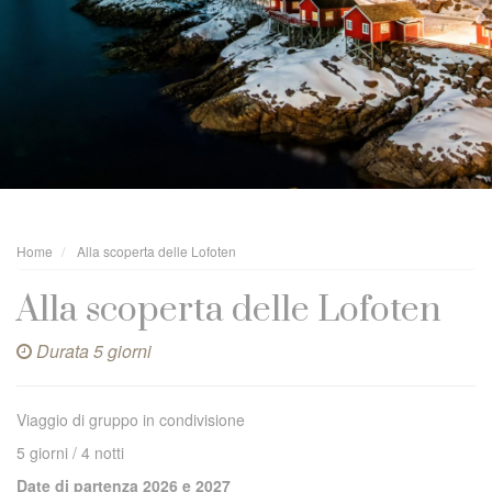
Home
Alla scoperta delle Lofoten
Alla scoperta delle Lofoten
Durata 5 giorni
Viaggio di gruppo in condivisione
5 giorni / 4 notti
Date di partenza 2
026 e 2027