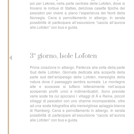
poi per Leknes, nella parte centrale delle Lofoten, dove si
trovano le rorbue di Statles, deliziose casette tipiche dei
pescatori per vivere a pieno l’esperienza del Nord della
Norvegia. Cena e pernottamento in albergo. In serata
possibilità di partecipare all’escursione “caccia all’aurora
alle Lofoten” con bus e guida.
3° giorno, Isole Lofoten
Prima colazione in albergo. Partenza alla volta della parte
Sud delle Lofoten. Giornata dedicata alla scoperta della
parte sud dell’arcipelago delle Lofoten, meraviglia della
natura dove il paesaggio sembra surreale. Le montagne
alte e scoscese si tuffano letteralmente nell’acqua
scolpendo profili unici e indimenticabili. Sono previste
varie soste tra cui spiccano i villaggi di Å e Reine, piccoli
villaggi di pescatori con uno charme incomparabile, oltre
ad una sosta fotografica alla meravigliosa spiaggia bianca
di Ramberg. Cena e pernottamento in albergo. In serata
possibilità di partecipare all’escursione “caccia all’aurora
alle Lofoten” con bus e guida.