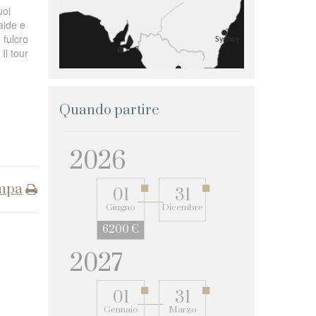
uoi
aide e
 fulcro
Il tour
Quando partire
2026
mpa
01
31
Giugno
Dicembre
6200 €
2027
01
31
Gennaio
Marzo