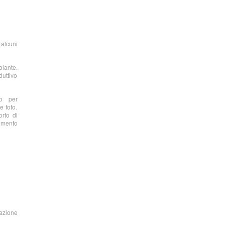
 alcuni
olante.
duttivo
to per
e foto.
orto di
rimento
nazione