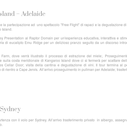
Island – Adelaide
de la partecipazione ad uno spettacolo "Free Flight" di rapaci e la degustazione di
o Island.
rey Presentation al Raptor Domain per un'esperienza educativa, interattiva e stim
leria di eucalipto Emu Ridge per un delizioso pranzo seguito da un discorso intro
Farm, dove verrà illustrato il processo di estrazione del miele;. Proseguimen
 sulla costa meridionale di Kangaroo Island dove ci si fermerà per scattare dell
ellar Door; visita della cantina e degustazione di vini. Il tour termina al p
di rientro a Cape Jervis. All’arrivo proseguimento in pullman per Adelaide; trasfe
– Sydney
artenza con il volo per Sydney. All’arrivo trasferimento privato in albergo, asseg
o.