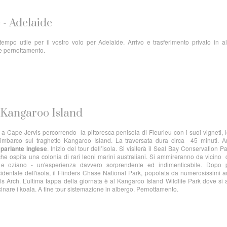
 - Adelaide
tempo utile per il vostro volo per Adelaide. Arrivo e trasferimento privato in a
e pernottamento.
– Kangaroo Island
a Cape Jervis percorrendo la pittoresca penisola di Fleurieu con i suoi vigneti, l
ivo imbarco sul traghetto Kangaroo Island. La traversata dura circa 45 minuti. A
a
parlante inglese
. Inizio del tour dell’isola. Si visiterà il Seal Bay Conservation Pa
he ospita una colonia di rari leoni marini australiani. Si ammireranno da vicino
e oziano - un'esperienza davvero sorprendente ed indimenticabile. Dopo 
dentale dell'isola, il Flinders Chase National Park, popolata da numerosissimi a
 Arch. L’ultima tappa della giornata è al Kangaroo Island Wildlife Park dove si 
cinare i koala. A fine tour sistemazione in albergo. Pernottamento.