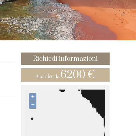
Richiedi informazioni
6200 €
A partire da
+
–