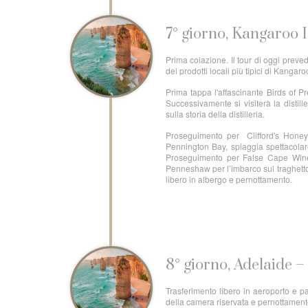
7° giorno, Kangaroo 
Prima colazione. Il tour di oggi preve
dei prodotti locali più tipici di Kangaro
Prima tappa l'affascinante Birds of P
Successivamente si visiterà la distil
sulla storia della distilleria.
Proseguimento per Clifford's Honey 
Pennington Bay, spiaggia spettacolare
Proseguimento per False Cape Wines C
Penneshaw per l’imbarco sul traghetto 
libero in albergo e pernottamento.
8° giorno, Adelaide 
Trasferimento libero in aeroporto e p
della camera riservata e pernottament