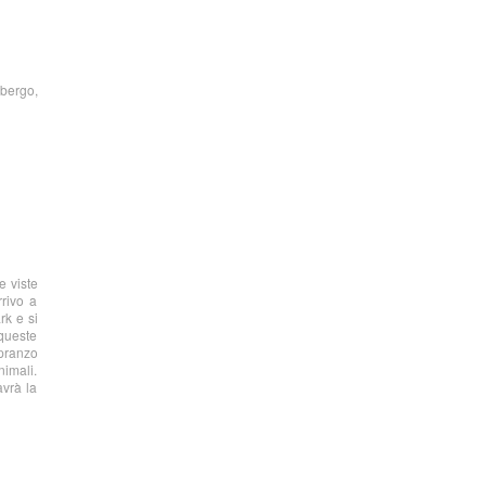
lbergo,
e viste
rrivo a
rk e si
 queste
pranzo
nimali.
avrà la