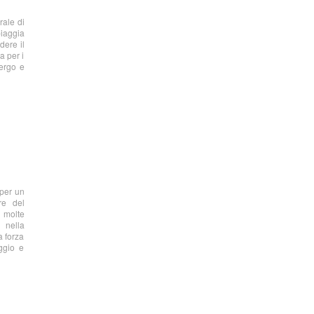
rale di
iaggia
dere il
a per i
bergo e
 per un
ore del
e molte
a nella
a forza
ggio e