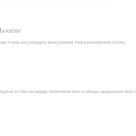
elbourne
. Scalo in base alla compagnia aerea prescelta. Pasti e pernottamento a bordo
.
oganali e il ritiro dei bagagli, trasferimento libero in albergo, assegnazione della
e