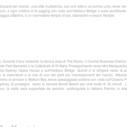
rizzanti del mondo: una città multietnica, con uno stile e un’anima unici, dove nei
sum, e ogni mattina si fa jogging con vista sull’Harbour Bridge e sulla scintillant
gia cittadina, è un inarrivabile tempio di bar, ristorantini e beach lifestyle.
tà. Durante il tour visiterete la storica area di The Rocks; il Central Business District
yde Park Barracks e la Cattedrale di St Mary. Proseguimento verso Mrs Macquaries
lla Sydney Opera House e sull'Harbour Bridge. Quindi ci si dirigerà verso la pe
 le insenature e le rive di uno dei porti più impressionanti del mondo. Attrave
ima di arrivare a Watson Bay, breve passeggiata costiera con vista sull'Oceano P
 Sydney. Si prosegue verso la famosa Bondi Beach per una sosta di 30 minuti. L
ur; la visita sarà supportata da servizio audio/guida in italiano Rientro in al