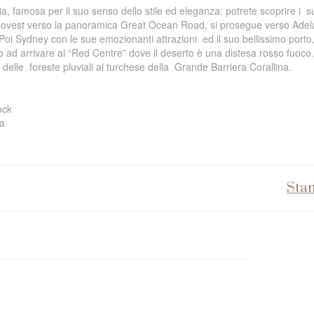
ia, famosa per il suo senso dello stile ed eleganza: potrete scoprire i
s
zione ovest verso la panoramica Great Ocean Road, si prosegue verso Adel
 Poi Sydney con le sue emozionanti attrazioni
ed il suo bellissimo porto,
no ad arrivare al “Red Centre” dove il deserto è una distesa rosso fuoco. 
 delle
foreste pluviali al turchese della
Grande Barriera Corallina.
ock
na
Sta