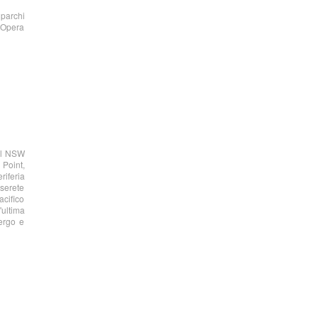
 parchi
e Opera
 il NSW
 Point,
riferia
rserete
acifico
'ultima
bergo e