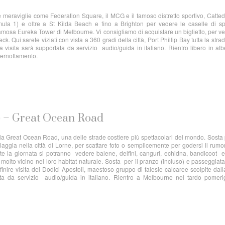
 le meraviglie come Federation Square, il MCG e il famoso distretto sportivo, Catted
mula 1) e oltre a St Kilda Beach e fino a Brighton per vedere le caselle di sp
 famosa Eureka Tower di Melbourne. Vi consigliamo di acquistare un biglietto, per ve
Qui sarete viziati con vista a 360 gradi della città, Port Phillip Bay tutta la strad
visita sarà supportata da servizio audio/guida in italiano. Rientro libero in al
Pernottamento.
e – Great Ocean Road
ella Great Ocean Road, una delle strade costiere più spettacolari del mondo. Sosta
aggia nella città di Lorne, per scattare foto o semplicemente per godersi il rum
e la giornata si potranno vedere balene, delfini, canguri, echidna, bandicoot 
 molto vicino nel loro habitat naturale. Sosta per il pranzo (incluso) e passeggiat
finire visita dei Dodici Apostoli, maestoso gruppo di falesie calcaree scolpite dall
ata da servizio audio/guida in italiano. Rientro a Melbourne nel tardo pomeri