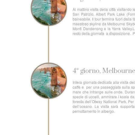
Al mattino visita della città visitando
San Patrizio, Albert Park Lake (For
balneabile. Il tour termina fuori dalla
maestoso skyline da Melbourne Skydeck. 
Monti Dandenong e la Yarra Valley.La 
resto della giornata a disposizione. 
4° giorno, Melbourn
Intera giornata dedicata alla visita d
caffè e per una passeggiata sulla spi
mare che infrange sulle onde. Durant
specie di uccelli, ammirare i koala da
foresta dell’Otway National Park. Per 
dell’oceano. La visita sarà support
pernottamento in albergo.