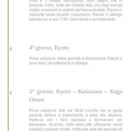
d’oro e il riflesso scenografico nello stagno che lo
circonda. Infine, visita del Castello Nijo, uno degli esempi
meglio conservati di castello dell’epoca feudale. Pranzo in
ristorante locale durante l’escursione. Rientro in albergo
previsto per le ore 17:00. Cena libera e pernottamento.
4° giorno, Kyoto
Prima colazione. Intera giornata a disposizione. Pranzo e
cena liberi, pernottamento in albergo.
5° giorno, Kyoto – Kanazawa – Kaga
Onsen
Prima colazione. Alle ore 08:30 incontro con la guida
parlante italiano e trasferimento a piedi alla stazione.
Partenza con i treni espresso e Shinkansen per
Kanazawa. All’arrivo, visita della città utilizzando mezzi
pubblici o pullman privato. Visita alla casa dei samurai nel