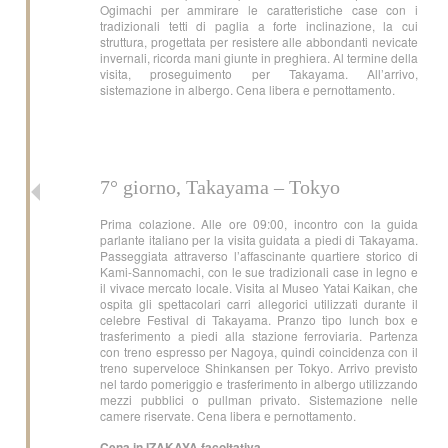
Ogimachi per ammirare le caratteristiche case con i
tradizionali tetti di paglia a forte inclinazione, la cui
struttura, progettata per resistere alle abbondanti nevicate
invernali, ricorda mani giunte in preghiera. Al termine della
visita, proseguimento per Takayama. All’arrivo,
sistemazione in albergo. Cena libera e pernottamento.
7° giorno, Takayama – Tokyo
Prima colazione. Alle ore 09:00, incontro con la guida
parlante italiano per la visita guidata a piedi di Takayama.
Passeggiata attraverso l’affascinante quartiere storico di
Kami-Sannomachi, con le sue tradizionali case in legno e
il vivace mercato locale. Visita al Museo Yatai Kaikan, che
ospita gli spettacolari carri allegorici utilizzati durante il
celebre Festival di Takayama. Pranzo tipo lunch box e
trasferimento a piedi alla stazione ferroviaria. Partenza
con treno espresso per Nagoya, quindi coincidenza con il
treno superveloce Shinkansen per Tokyo. Arrivo previsto
nel tardo pomeriggio e trasferimento in albergo utilizzando
mezzi pubblici o pullman privato. Sistemazione nelle
camere riservate. Cena libera e pernottamento.
Cena in IZAKAYA facoltativa