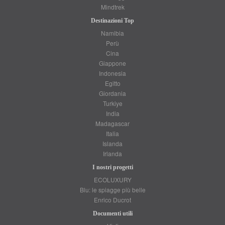
Mindtrek
Destinazioni Top
Namibia
Perù
Cina
Giappone
Indonesia
Egitto
Giordania
Turkiye
India
Madagascar
Italia
Islanda
Irlanda
I nostri progetti
ECOLUXURY
Blu: le spiagge più belle
Enrico Ducrot
Documenti utili