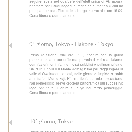
seguire, sosta nel quartiere dell’elettronica di Akihabara,
rinomato per i suoi negozi di tecnologia, manga e cultura
pop giapponese. Rientro in albergo intorno alle ore 18:00.
Cena libera e pernottamento.
9° giorno, Tokyo - Hakone - Tokyo
Prima colazione. Alle ore 9:00, incontro con la guida
parlante italiano per un’intera giornata di visita a Hakone,
con trasferimenti tramite mezzi pubblici o pullman privato.
Salita in funivia sul Monte Komagatake per raggiungere la
valle di Owakudani, da cui, nelle giornate limpide, si potrà
ammirare il Monte Fuji. Pranzo libero durante l’escursione.
Nel pomeriggio, breve crociera panoramica sul suggestivo
lago Ashinoko. Rientro a Tokyo nel tardo pomeriggio.
Cena libera e pernottamento.
10° giorno, Tokyo
Prima colazione. Intera giornata a disposizione. Pranzo e