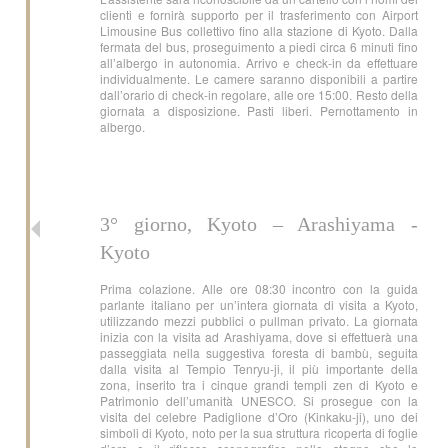
clienti e fornirà supporto per il trasferimento con Airport
Limousine Bus collettivo fino alla stazione di Kyoto. Dalla
fermata del bus, proseguimento a piedi circa 6 minuti fino
all’albergo in autonomia. Arrivo e check-in da effettuare
individualmente. Le camere saranno disponibili a partire
dall’orario di check-in regolare, alle ore 15:00. Resto della
giornata a disposizione. Pasti liberi. Pernottamento in
albergo.
3° giorno, Kyoto – Arashiyama -
Kyoto
Prima colazione. Alle ore 08:30 incontro con la guida
parlante italiano per un’intera giornata di visita a Kyoto,
utilizzando mezzi pubblici o pullman privato. La giornata
inizia con la visita ad Arashiyama, dove si effettuerà una
passeggiata nella suggestiva foresta di bambù, seguita
dalla visita al Tempio Tenryu-ji, il più importante della
zona, inserito tra i cinque grandi templi zen di Kyoto e
Patrimonio dell’umanità UNESCO. Si prosegue con la
visita del celebre Padiglione d’Oro (Kinkaku-ji), uno dei
simboli di Kyoto, noto per la sua struttura ricoperta di foglie