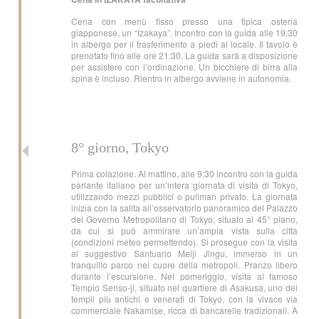
Cena con menù fisso presso una tipica osteria
giapponese, un “Izakaya”. Incontro con la guida alle 19:30
in albergo per il trasferimento a piedi al locale. Il tavolo è
prenotato fino alle ore 21:30. La guida sarà a disposizione
per assistere con l’ordinazione. Un bicchiere di birra alla
spina è incluso. Rientro in albergo avviene in autonomia.
8° giorno, Tokyo
Prima colazione. Al mattino, alle 9:30 incontro con la guida
parlante italiano per un’intera giornata di visita di Tokyo,
utilizzando mezzi pubblici o pullman privato. La giornata
inizia con la salita all’osservatorio panoramico del Palazzo
del Governo Metropolitano di Tokyo, situato al 45° piano,
da cui si può ammirare un’ampia vista sulla città
(condizioni meteo permettendo). Si prosegue con la visita
al suggestivo Santuario Meiji Jingu, immerso in un
tranquillo parco nel cuore della metropoli. Pranzo libero
durante l’escursione. Nel pomeriggio, visita al famoso
Tempio Senso-ji, situato nel quartiere di Asakusa, uno dei
templi più antichi e venerati di Tokyo, con la vivace via
commerciale Nakamise, ricca di bancarelle tradizionali. A