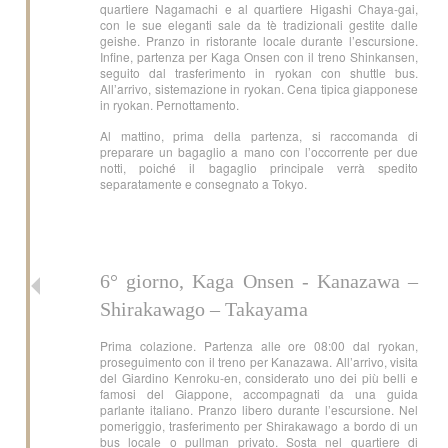
quartiere Nagamachi e al quartiere Higashi Chaya-gai,
con le sue eleganti sale da tè tradizionali gestite dalle
geishe. Pranzo in ristorante locale durante l’escursione.
Infine, partenza per Kaga Onsen con il treno Shinkansen,
seguito dal trasferimento in ryokan con shuttle bus.
All’arrivo, sistemazione in ryokan. Cena tipica giapponese
in ryokan. Pernottamento.
Al mattino, prima della partenza, si raccomanda di
preparare un bagaglio a mano con l’occorrente per due
notti, poiché il bagaglio principale verrà spedito
separatamente e consegnato a Tokyo.
6° giorno, Kaga Onsen - Kanazawa –
Shirakawago – Takayama
Prima colazione. Partenza alle ore 08:00 dal ryokan,
proseguimento con il treno per Kanazawa. All’arrivo, visita
del Giardino Kenroku-en, considerato uno dei più belli e
famosi del Giappone, accompagnati da una guida
parlante italiano. Pranzo libero durante l’escursione. Nel
pomeriggio, trasferimento per Shirakawago a bordo di un
bus locale o pullman privato. Sosta nel quartiere di