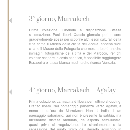
3° giorno, Marrakech
Prima colazione. Giornata a disposizione. Stessa
sistemazione. Pasti liberi. Questa giornata può essere
gradevolmente spesa per scoprire altri tesori culturali della
città come il Museo della civiltà dell'Acqua, appena fuori
città, o il Museo della Fotografia che mostra le più antiche
immagini fotografiche della città e del Marocco. Per chi
volesse scoprire la costa atlantica, è possibile raggiungere
Essaouira e la sua bianca medina che ricorda Venezia.
4° giorno, Marrakech – Agafay
Prima colazione. La mattina è libera per l'ultimo shopping.
Pranzo libero. Nel pomeriggio partenza verso Agafay, a
meno di un'ora da Marrakech. Non si tratta di un
paesaggio sahariano: qui non è presente la sabbia, ma
un’enorme distesa ondulata, dall’aspetto semi-lunare,
quasi priva di vegetazione. Lo straniamento e la
sensazione del vuoto tipico del deserto agiscono in