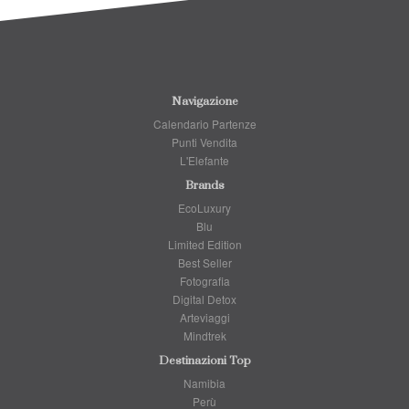
Navigazione
Calendario Partenze
Punti Vendita
L'Elefante
Brands
EcoLuxury
Blu
Limited Edition
Best Seller
Fotografia
Digital Detox
Arteviaggi
Mindtrek
Destinazioni Top
Namibia
Perù