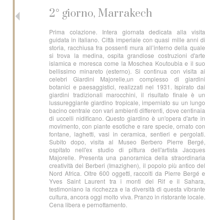
2° giorno, Marrakech
Prima colazione. Intera giornata dedicata alla visita
guidata in italiano. Città imperiale con quasi mille anni di
storia, racchiusa fra possenti mura all’interno della quale
si trova la medina, ospita grandiose costruzioni d'arte
islamica e moresca come la Moschea Koutoubia e il suo
bellissimo minareto (esterno). Si continua con visita ai
celebri Giardini Majorelle,un complesso di giardini
botanici e paesaggistici, realizzati nel 1931. Ispirato dai
giardini tradizionali marocchini, il risultato finale è un
lussureggiante giardino tropicale, imperniato su un lungo
bacino centrale con vari ambienti differenti, dove centinaia
di uccelli nidificano. Questo giardino è un'opera d'arte in
movimento, con piante esotiche e rare specie, ornato con
fontane, laghetti, vasi in ceramica, sentieri e pergolati.
Subito dopo, visita al Museo Berbero Pierre Bergé,
ospitato nell'ex studio di pittura dell'artista Jacques
Majorelle. Presenta una panoramica della straordinaria
creatività dei Berberi (Imazighen), il popolo più antico del
Nord Africa. Oltre 600 oggetti, raccolti da Pierre Bergé e
Yves Saint Laurent tra i monti del Rif e il Sahara,
testimoniano la ricchezza e la diversità di questa vibrante
cultura, ancora oggi molto viva. Pranzo in ristorante locale.
Cena libera e pernottamento.