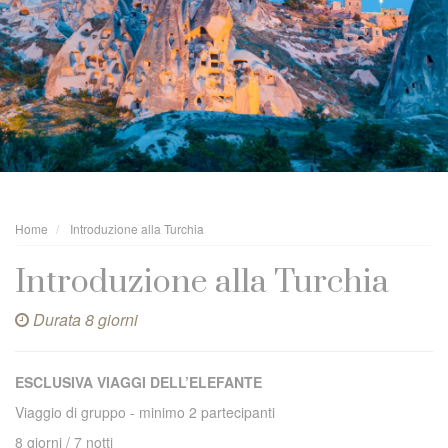
Home
Introduzione alla Turchia
Introduzione alla Turchia
Durata 8 giorni
ESCLUSIVA VIAGGI DELL’ELEFANTE
Viaggio di gruppo - minimo 2 partecipanti
8 giorni / 7 notti