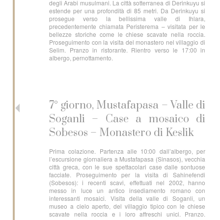
degli Arabi musulmani. La città sotterranea di Derinkuyu si
estende per una profondità di 85 metri. Da Derinkuyu si
prosegue verso la bellissima valle di Ihlara,
precedentemente chiamata Peristerema – visitata per le
bellezze storiche come le chiese scavate nella roccia.
Proseguimento con la visita del monastero nel villaggio di
Selim. Pranzo in ristorante. Rientro verso le 17:00 in
albergo, pernottamento.
7° giorno, Mustafapasa – Valle di
Soganli – Case a mosaico di
Sobesos – Monastero di Keslik
Prima colazione. Partenza alle 10:00 dall’albergo, per
l’escursione giornaliera a Mustafapasa (Sinasos), vecchia
città greca, con le sue spettacolari case dalle sontuose
facciate. Proseguimento per la visita di Sahinefendi
(Sobesos): i recenti scavi, effettuati nel 2002, hanno
messo in luce un antico insediamento romano con
interessanti mosaici. Visita della valle di Soganli, un
museo a cielo aperto, del villaggio tipico con le chiese
scavate nella roccia e i loro affreschi unici. Pranzo.