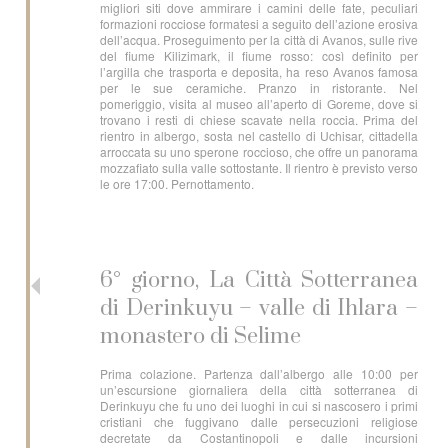
migliori siti dove ammirare i camini delle fate, peculiari
formazioni rocciose formatesi a seguito dell’azione erosiva
dell’acqua. Proseguimento per la città di Avanos, sulle rive
del fiume Kilizimark, il fiume rosso: così definito per
l’argilla che trasporta e deposita, ha reso Avanos famosa
per le sue ceramiche. Pranzo in ristorante. Nel
pomeriggio, visita al museo all’aperto di Goreme, dove si
trovano i resti di chiese scavate nella roccia. Prima del
rientro in albergo, sosta nel castello di Uchisar, cittadella
arroccata su uno sperone roccioso, che offre un panorama
mozzafiato sulla valle sottostante. Il rientro è previsto verso
le ore 17:00. Pernottamento.
6° giorno, La Città Sotterranea
di Derinkuyu – valle di Ihlara –
monastero di Selime
Prima colazione. Partenza dall’albergo alle 10:00 per
un’escursione giornaliera della città sotterranea di
Derinkuyu che fu uno dei luoghi in cui si nascosero i primi
cristiani che fuggivano dalle persecuzioni religiose
decretate da Costantinopoli e dalle incursioni