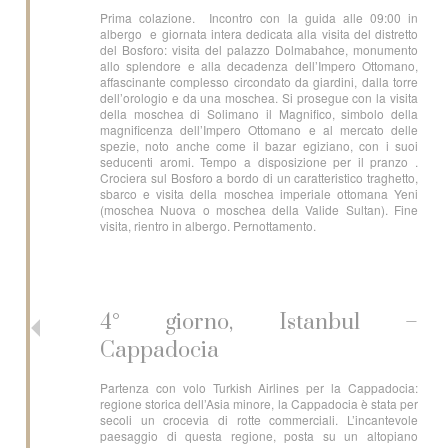
Prima colazione. Incontro con la guida alle 09:00 in
albergo e giornata intera dedicata alla visita del distretto
del Bosforo: visita del palazzo Dolmabahce, monumento
allo splendore e alla decadenza dell’Impero Ottomano,
affascinante complesso circondato da giardini, dalla torre
dell’orologio e da una moschea. Si prosegue con la visita
della moschea di Solimano il Magnifico, simbolo della
magnificenza dell’Impero Ottomano e al mercato delle
spezie, noto anche come il bazar egiziano, con i suoi
seducenti aromi. Tempo a disposizione per il pranzo .
Crociera sul Bosforo a bordo di un caratteristico traghetto,
sbarco e visita della moschea imperiale ottomana Yeni
(moschea Nuova o moschea della Valide Sultan). Fine
visita, rientro in albergo. Pernottamento.
4° giorno, Istanbul –
Cappadocia
Partenza con volo Turkish Airlines per la Cappadocia:
regione storica dell’Asia minore, la Cappadocia è stata per
secoli un crocevia di rotte commerciali. L’incantevole
paesaggio di questa regione, posta su un altopiano