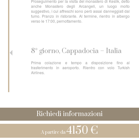
Proseguimento per la visita del monastero di Keslik, detto
anche Monastero degli Arcangeli, un luogo molto
suggestivo, i cui affreschi sono però assai danneggiati dal
fumo. Pranzo in ristorante. Al termine, rientro in albergo
verso le 17:00, pernottamento.
8° giorno, Cappadocia – Italia
Prima colazione e tempo a disposizione fino al
trasferimento in aeroporto. Rientro con volo Turkish
Airlines.
Richiedi informazioni
4150 €
A partire da