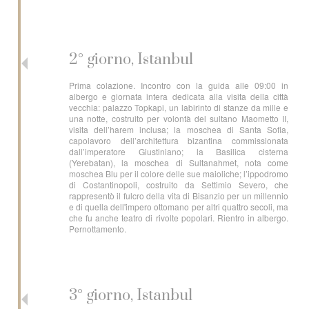
2° giorno, Istanbul
Prima colazione. Incontro con la guida alle 09:00 in
albergo e giornata intera dedicata alla visita della città
vecchia: palazzo Topkapi, un labirinto di stanze da mille e
una notte, costruito per volontà del sultano Maometto II,
visita dell’harem inclusa; la moschea di Santa Sofia,
capolavoro dell’architettura bizantina commissionata
dall’imperatore Giustiniano; la Basilica cisterna
(Yerebatan), la moschea di Sultanahmet, nota come
moschea Blu per il colore delle sue maioliche; l’ippodromo
di Costantinopoli, costruito da Settimio Severo, che
rappresentò il fulcro della vita di Bisanzio per un millennio
e di quella dell'impero ottomano per altri quattro secoli, ma
che fu anche teatro di rivolte popolari. Rientro in albergo.
Pernottamento.
3° giorno, Istanbul