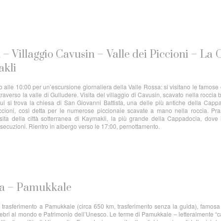
 – Villaggio Cavusin – Valle dei Piccioni – La C
akli
 alle 10:00 per un’escursione giornaliera della Valle Rossa: si visitano le famose
raverso la valle di Gulludere. Visita del villaggio di Cavusin, scavato nella roccia 
ui si trova la chiesa di San Giovanni Battista, una delle più antiche della Capp
ccioni, così detta per le numerose piccionaie scavate a mano nella roccia. Pr
isita della città sotterranea di Kaymakli, la più grande della Cappadocia, dove 
ersecuzioni. Rientro in albergo verso le 17:00, pernottamento.
ia – Pamukkale
e trasferimento a Pamukkale (circa 650 km, trasferimento senza la guida), famosa
lebri al mondo e Patrimonio dell’Unesco. Le terme di Pamukkale – letteralmente “c