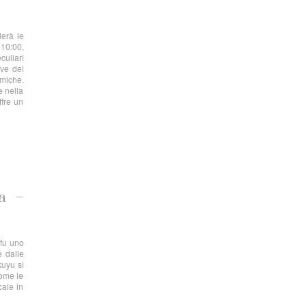
lerà le
 10:00,
culiari
ive del
amiche.
e nella
ffre un
ra –
 fu uno
e dalle
kuyu si
come le
cale in