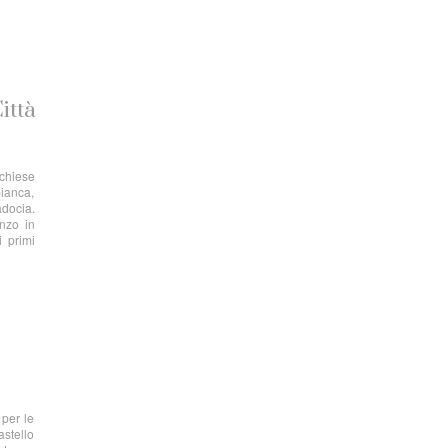
ittà
 chiese
bianca,
adocia.
anzo in
i primi
 per le
astello