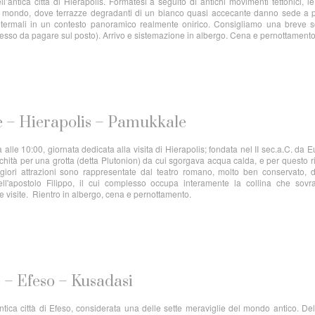
l’antica città di Hierapolis. Formatesi a seguito di antichi movimenti tettonici, l
al mondo, dove terrazze degradanti di un bianco quasi accecante danno sede a p
 termali in un contesto panoramico realmente onirico. Consigliamo una breve s
gresso da pagare sul posto). Arrivo e sistemazione in albergo. Cena e pernottamento
e – Hierapolis – Pamukkale
 alle 10:00, giornata dedicata alla visita di Hierapolis; fondata nel II sec.a.C. da
tichità per una grotta (detta Plutonion) da cui sgorgava acqua calda, e per questo r
ggiori attrazioni sono rappresentate dal teatro romano, molto ben conservato, 
ell'apostolo Filippo, il cui complesso occupa interamente la collina che sovra
lle visite. Rientro in albergo, cena e pernottamento.
 – Efeso – Kusadasi
tica città di Efeso, considerata una delle sette meraviglie del mondo antico. De