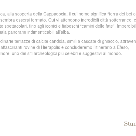
a, alla scoperta della Cappadocia, il cui nome significa “terra dei bei ca
sembra essersi fermato. Qui vi attendono incredibili città sotterranee, 
e spettacolari, fino agli iconici e fiabeschi “camini delle fate”. Imperdibi
la panorami indimenticabili all’alba.
narie terrazze di calcite candida, simili a cascate di ghiaccio, attrave
affascinanti rovine di Hierapolis e concluderemo l’itinerario a Efeso,
nore, uno dei siti archeologici più celebri e suggestivi al mondo.
Sta