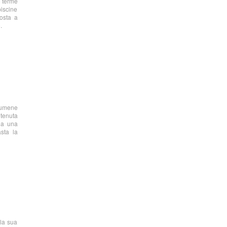
e terme
iscine
osta a
.
 Eumene
itenuta
da una
sta la
lla sua