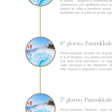
di cotone” - sorgono in prossimità del
costituiscono uno spettacolo unico 
naturali di calde e benefiche acque
Sultanhani per la visita (no guida, in
6° giorno, Pamukkal
Prima colazione. Incontro con la guida
II, re di Pergamo, era celebre nell’an
una delle porte dell’inferno. Le ma
vasta necropoli e dal “Martyrion” d
città. Pranzo in ristorante in corso de
7° giorno, Pamukkale
Prima colazione. Partenza verso l’an