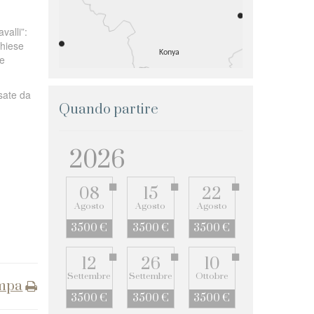
valli”:
chiese
le
rsate da
Quando partire
2026
08
15
22
Agosto
Agosto
Agosto
3500 €
3500 €
3500 €
12
26
10
Settembre
Settembre
Ottobre
mpa
3500 €
3500 €
3500 €