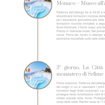
Monaco – Museo all’a
Partenza dall’albergo tra le 04:30 e 
straordinarie formazioni rocciose dell
per l’escursione giornaliera alla Valle
formazioni rocciose formatesi a segui
fiume Kilizimark, il fiume rosso: così 
Pranzo in ristorante locale. Nel pomeri
roccia. Prima del rientro in albergo, 
panorama mozzafiato sulla valle sottos
3° giorno, La Città
monastero di Selime
Prima colazione. Partenza dall’albergo
dei luoghi in cui si nascosero i primi
incursioni degli Arabi musulmani. La 
prosegue verso la bellissima valle di
chiese scavate nella roccia. Prosegui
corso delle visite. Rientro verso le 17