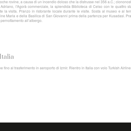
che rovine, a causa di un incendio doloso che la distrusse nel 356 a.C.; ciononost
di Adriano, l'Agorà commerciale, la splendida Biblioteca di Celso con le quattro sta
 la visita. Pranzo in ristorante locale durante le visite. Sosta al museo e al te
gine Maria e della Basilica di San Giovanni prima della partenza per Kusadasi. Pr
 e pernottamento all’albergo.
Italia
fino al trasferimento in aeroporto di Izmir. Rientro in Italia con volo Turkish Airline