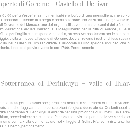
perto di Goreme – Castello di Uchisar
le 05:00 per un’esperienza indimenticabile a bordo di una mongolfiera, che sorvo
a Cappadocia. Rientro in albergo e prima colazione. Partenza dall’albergo verso le
 di Devrent e del Monaco, uno dei migliori siti dove ammirare i camini delle fate, pe
to dell’azione erosiva dell’acqua. Proseguimento per la città di Avanos, sulle r
definito per l’argilla che trasporta e deposita, ha reso Avanos famosa per le sue cer
ggio, visita al museo all’aperto di Goreme, dove si trovano i resti di chiese scavat
sosta nel castello di Uchisar, cittadella arroccata su uno sperone roccioso, che o
tante. Il rientro è previsto verso le ore 17:00. Pernottamento
 Sotterranea di Derinkuyu – valle di Ihla
 alle 10:00 per un’escursione giornaliera della città sotterranea di Derinkuyu che
 cristiani che fuggivano dalle persecuzioni religiose decretate da Costantinopoli 
città sotterranea di Derinkuyu si estende per una profondità di 85 metri. Da Derin
 Ihlara, precedentemente chiamata Peristerema – visitata per le bellezze storiche 
mento con la visita del monastero nel villaggio di Selim. Pranzo in ristorante lo
:00 in albergo, pernottamento.