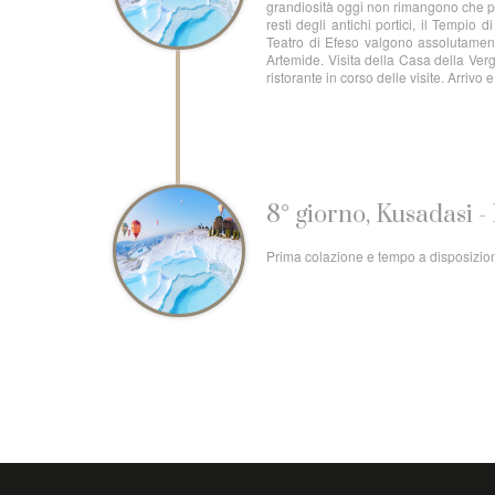
grandiosità oggi non rimangono che po
resti degli antichi portici, il Tempio 
Teatro di Efeso valgono assolutamente
Artemide. Visita della Casa della Ver
ristorante in corso delle visite. Arrivo
8° giorno, Kusadasi - 
Prima colazione e tempo a disposizione 