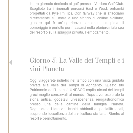
Intera giornata dedicata al golf presso il Verdura Golf Club.
Scegliete tra i rinomati percorsi East o West, entrambi
progettati da Kyle Phillips. Con fairway che si affacciano
direttamente sul mare e uno sfondo di colline siciliane,
giocare qui è un'esperienza sensoriale completa. Il
pomeriggio è perfetto per rilassarsi nella pluripremiata spa
del resort o sulla spiaggia privata. Pernottamento.
Giorno 5: La Valle dei Templi e i
vini Planeta
Oggi viaggerete indietro nel tempo con una visita guidata
privata alla Valle dei Templi di Agrigento. Questo sito
Patrimonio dell'Umanità UNESCO ospita alcuni dei templi
greci meglio conservati al mondo. Dopo aver esplorato la
storia antica, godetevi un'esperienza enogastronomica
presso una delle cantine della famiglia Planeta.
Degusterete i loro vini iconici abbinati a specialità locali,
scoprendo l'eccellenza della viticoltura siciliana. Rientro al
resort e pernottamento.