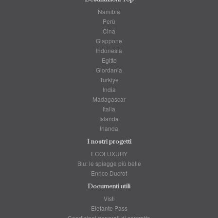
Namibia
Perù
Cina
Giappone
Indonesia
Egitto
Giordania
Turkiye
India
Madagascar
Italia
Islanda
Irlanda
I nostri progetti
ECOLUXURY
Blu: le spiagge più belle
Enrico Ducrot
Documenti utili
Visti
Elefante Pass
Condizioni generali di contratto