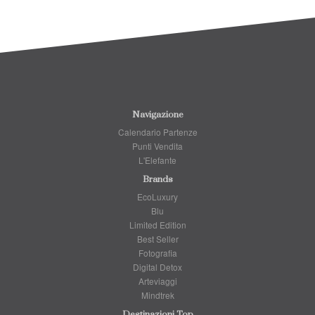
Navigazione
Calendario Partenze
Punti Vendita
L'Elefante
Brands
EcoLuxury
Blu
Limited Edition
Best Seller
Fotografia
Digital Detox
Arteviaggi
Mindtrek
Destinazioni Top