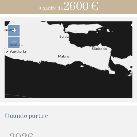
2600 €
A partire da
+
–
Quando partire