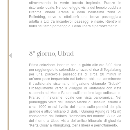
attraversando la verde foresta tropicale. Pranzo in
ristorante locale. Nel pomeriggio visita del tempio buddista
Brahma Vihara Arama e della bellissima zona di
Belimbing, dove si effettuerà una breve passeggiata
adatta a tutti tra incantevoli paesaggi e risaie. Rientro in
hotel nel tardo pomeriggio. Cena libera e pernottamento.
8° giorno, Ubud
Prima colazione. Incontro con la guida alle ore 8:00 circa
per raggiungere le splendide terrazze di riso di Tegalalang
per una piacevole passeggiata di circa 20 minuti in
un’area poco frequentata dal turismo abituale, ammirando
il tradizionale sistema di irrigazione chiamato “Subak”.
Proseguimento verso il villaggio di Kintamani con vista
stupenda sul Monte Batur e sull'omonimo lago sottostante.
Pranzo in ristorante locale con vista panoramica. Nel
pomeriggio visita del Tempio Madre di Besakih, situato a
circa 1000 m sul livello del mare, sulle pendici del più
grande e attivo vulcano di Bali, il Gunung Agung (3.142 m)
considerato dai Balinesi "l'ombelico del mondo". Sulla via
del ritorno a Ubud visita dell'antico tribunale di giustizia
"Kerta Gosa" a Klungkung. Cena libera e pernottamento.