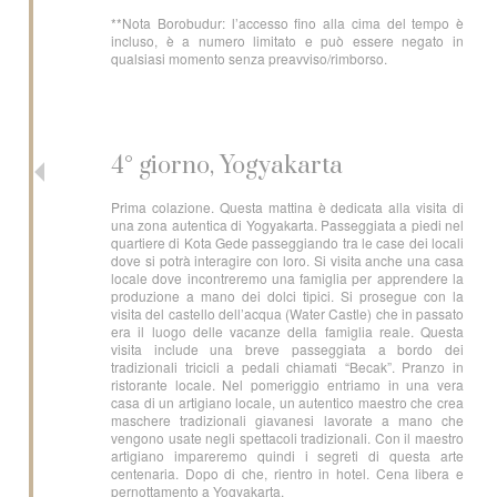
**Nota Borobudur: l’accesso fino alla cima del tempo è
incluso, è a numero limitato e può essere negato in
qualsiasi momento senza preavviso/rimborso.
4° giorno, Yogyakarta
Prima colazione. Questa mattina è dedicata alla visita di
una zona autentica di Yogyakarta. Passeggiata a piedi nel
quartiere di Kota Gede passeggiando tra le case dei locali
dove si potrà interagire con loro. Si visita anche una casa
locale dove incontreremo una famiglia per apprendere la
produzione a mano dei dolci tipici. Si prosegue con la
visita del castello dell’acqua (Water Castle) che in passato
era il luogo delle vacanze della famiglia reale. Questa
visita include una breve passeggiata a bordo dei
tradizionali tricicli a pedali chiamati “Becak”. Pranzo in
ristorante locale. Nel pomeriggio entriamo in una vera
casa di un artigiano locale, un autentico maestro che crea
maschere tradizionali giavanesi lavorate a mano che
vengono usate negli spettacoli tradizionali. Con il maestro
artigiano impareremo quindi i segreti di questa arte
centenaria. Dopo di che, rientro in hotel. Cena libera e
pernottamento a Yogyakarta.